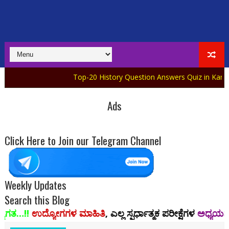
Top-20 History Question Answers Quiz in Kannada Part-07
Ads
Click Here to Join our Telegram Channel
Weekly Updates
Search this Blog
ಳ ಮಾಹಿತಿ
, ಎಲ್ಲ ಸ್ಪರ್ಧಾತ್ಮಕ ಪರೀಕ್ಷೆಗಳ
ಅಧ್ಯಯನ ಸಾಮಗ್ರಿ,
ಪಿಡಿಎಫ್ 