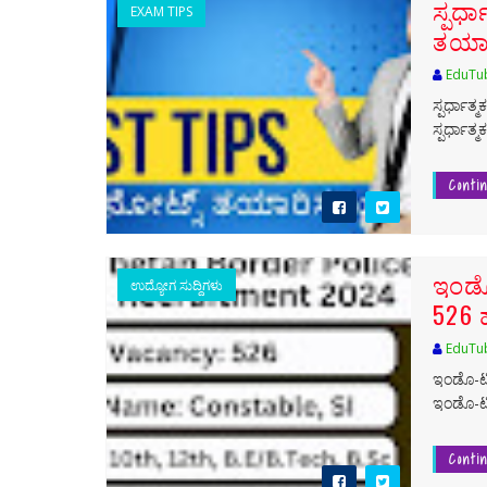
ಸ್ಪರ್
EXAM TIPS
ತಯಾರ
EduTu
ಸ್ಪರ್ಧಾತ
ಸ್ಪರ್ಧಾತ
Conti
ಇಂಡೊ
ಉದ್ಯೋಗ ಸುದ್ದಿಗಳು
526 ಹ
EduTu
ಇಂಡೊ-ಟಿ
ಇಂಡೊ-ಟಿ
Conti