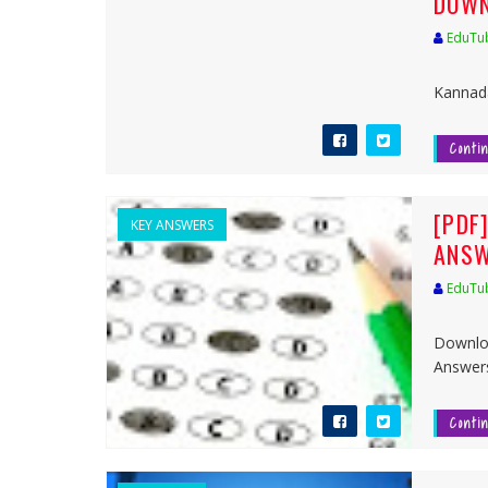
DOWN
EduTu
[PDF
Kannada
Conti
[PDF
KEY ANSWERS
ANSW
EduTu
[PDF]
Downlo
Answers 
Conti