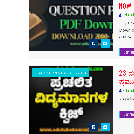
NOW
EduTu
[PDF] 
Downlo
and Kan.
Conti
23 ನ
DAILY CURRENT AFFAIRS 2024
ಪ್ರಮು
EduTu
23 ನವೆಂ
Conti