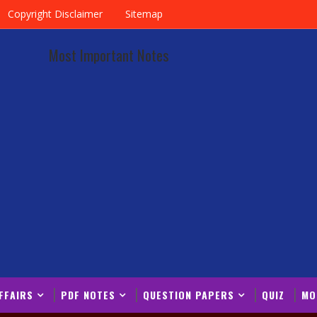
Copyright Disclaimer
Sitemap
Most Important Notes
FFAIRS
PDF NOTES
QUESTION PAPERS
QUIZ
MO