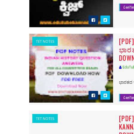
Conti
[PDF
TET NOTES
ಭಾರತ
DOWN
EduTu
[PDF
ಭಾರತದ ಇ
Conti
[PDF
TET NOTES
KANN