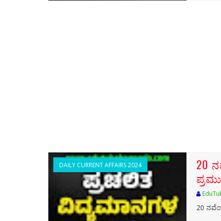
20 ನ
DAILY CURRENT AFFAIRS 2024
ಪ್ರಮು
EduTu
20 ನವೆಂ