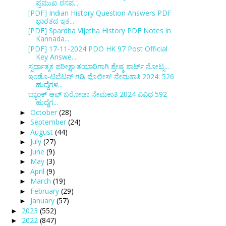
ಪ್ರಮುಖ ರಸಪ...
[PDF] Indian History Question Answers PDF
ಭಾರತದ ಇತ...
[PDF] Spardha Vijetha History PDF Notes in
Kannada...
[PDF] 17-11-2024 PDO HK 97 Post Official
Key Answe...
ಸ್ಪರ್ಧಾತ್ಮಕ ಪರೀಕ್ಷಾ ತಯಾರಿಗಾಗಿ ಶ್ರೇಷ್ಠ ಶಾರ್ಟ್ ನೋಟ್ಸ...
ಇಂಡೊ-ಟಿಬೆಟನ್ ಗಡಿ ಪೊಲೀಸ್ ನೇಮಕಾತಿ 2024: 526
ಹುದ್ದೆಗಳ...
ಬ್ಯಾಂಕ್‌ ಆಫ್‌ ಬರೋಡಾ ನೇಮಕಾತಿ 2024 ವಿವಿಧ 592
ಹುದ್ದೆಗ...
October
(28)
►
September
(24)
►
August
(44)
►
July
(27)
►
June
(9)
►
May
(3)
►
April
(9)
►
March
(19)
►
February
(29)
►
January
(57)
►
2023
(552)
►
2022
(847)
►