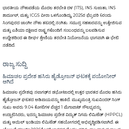
ಭಾರತೀಯ ನೌಕಾಪಡೆಯ ಮೊದಲ ತರಬೇತಿ ದಳ (1TS), INS ಸುಜಾತಾ, INS
ಶಾರ್ದೂಲ್, ಮತ್ತು ICGS ವೀರಾ ಒಳಗೊಂಡಿದ್ದು, 2025ರ ಫೆಬ್ರವರಿ 6ರಂದು
ಸಿಂಗಪುರದ ಚಾಂಗೀ ನೌಕಾ ತಟದಲ್ಲಿ ನಂಗಿತು. ಸಮುದ್ರ ಸಹಕಾರವನ್ನು ಉತ್ತೇಜಿಸುವ
ಮತ್ತು ಏಶಿಯಾ ದಕ್ಷಿಣದ ರಾಷ್ಟ್ರಗಳೊಂದಿಗೆ ಸಂಬಂಧವನ್ನು ಬಲಪಡಿಸುವ
ಉದ್ದೇಶದಿಂದ ಈ ದೀರ್ಘ ಶ್ರೇಣಿಯ ತರಬೇತಿ ನಿಯೋಜನೆಯ ಭಾಗವಾಗಿ ಈ ಭೇಟಿ
ನಡೆದಿದೆ.
ರಾಜ್ಯ ಸುದ್ದಿ
ಹಿಮಾಚಲ ಪ್ರದೇಶ ಹಸಿರು ಹೈಡ್ರೋಜನ್ ಘಟಕಕ್ಕೆ ಪಯೋನೀರ್
ಆಗಿದೆ
ಹಿಮಾಚಲ ಪ್ರದೇಶವು ನಲಾಗಢ್‌ನ ಡಭೋಟಾದಲ್ಲಿ ಉತ್ತರ ಭಾರತದ ಮೊದಲ ಹಸಿರು
ಹೈಡ್ರೋಜನ್ ಘಟಕದ ಅಡಿಪಾಯವನ್ನು ಹಾಕಿದೆ. ಮುಖ್ಯಮಂತ್ರಿ ಸುಖವಿಂದರ್ ಸಿಂಗ್
ಸುಖು ಅವರು ₹9.04 ಕೋಟಿಗಳ ವೆಚ್ಚದ 1 ಮೆಗಾವಾಟ್ ಸೌಲಭ್ಯವನ್ನು
ಉದ್ಘಾಟಿಸಿದರು, ಇದನ್ನು ಹಿಮಾಚಲ ಪ್ರದೇಶ ವಿದ್ಯುತ್ ನಿಗಮ ಲಿಮಿಟೆಡ್ (HPPCL)
ಮತ್ತು ಆಯಿಲ್ ಇಂಡಿಯಾ ಲಿಮಿಟೆಡ್ ಸಹಯೋಗದಲ್ಲಿ ಅಭಿವೃದ್ಧಿಪಡಿಸಲಾಗಿದೆ. ಈ