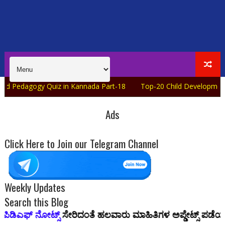
y Quiz in Kannada Part-18
Top-20 Child Development and Pedag
Ads
Click Here to Join our Telegram Channel
Weekly Updates
Search this Blog
್ಸ್
ಸೇರಿದಂತೆ ಹಲವಾರು ಮಾಹಿತಿಗಳ ಅಪ್ಡೇಟ್ಸ್ ಪಡೆಯಲು ನಮ್ಮ
Edu