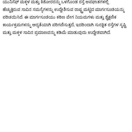
ಯುನಿಸೆಫ್ ಮಕ್ಕಳ ಮತ್ತು ಕಿಶೋರರನ್ನು ಒಳಗೊಂಡ ರಸ್ತೆ ಅಪಘಾತಗಳಲ್ಲಿ
ಹೆಚ್ಚುತ್ತಿರುವ ಸಾವಿನ ಸಮಸ್ಯೆಗಳನ್ನು ಉದ್ದೇಶಿಸುವ ರಾಷ್ಟ್ರಮಟ್ಟದ ಮಾರ್ಗಸೂಚಿಯನ್ನು
ಪರಿಚಯಿಸಿದೆ. ಈ ಮಾರ್ಗಸೂಚಿಯು ಕಠಿಣ ವೇಗ ನಿಯಮಗಳು ಮತ್ತು ಶೈಕ್ಷಣಿಕ
ಕಾರ್ಯಕ್ರಮಗಳನ್ನು ಆದ್ಯತೆಯಾಗಿ ಪರಿಗಣಿಸುತ್ತದೆ, ಇದರಿಂದಾಗಿ ಸುರಕ್ಷಿತ ರಸ್ತೆಗಳ ಸೃಷ್ಟಿ
ಮತ್ತು ಮಕ್ಕಳ ಸಾವಿನ ಪ್ರಮಾಣವನ್ನು ಕಡಿಮೆ ಮಾಡುವುದು ಉದ್ದೇಶವಾಗಿದೆ.