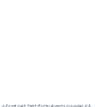
ಐವಿಎಫ್ ಬಳಸಿ ವಿಶ್ವದ ಮೊದಲ ಕಂಗಾರೂ ಭ್ರೂಣಗಳು ಸೃಷ್ಟಿ