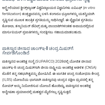
ಆಸ್ಟ್ರೇಲಿಯಾದ ಕ್ವೀನ್ಸ್‌ಲ್ಯಾಂಡ್ ವಿಶ್ವವಿದ್ಯಾಲಯದ ವಿಜ್ಞಾನಿಗಳು ಐವಿಎಫ್ (in vitro
fertilization) ತಂತ್ರಜ್ಞಾನವನ್ನು ಬಳಸಿ ಕಂಗಾರೂ ಭ್ರೂಣಗಳನ್ನು ಯಶಸ್ವಿಯಾಗಿ
ಸೃಷ್ಟಿಸುವ ಮೂಲಕ ತಾಂತ್ರಿಕ ಪ್ರಗತಿಯನ್ನು ಸಾಧಿಸಿದ್ದಾರೆ. ಈ ವೈಜ್ಞಾನಿಕ ಪ್ರಗತಿಯು
ಕೋಆಲಾ, ತಸ್ಮಾನಿಯನ್ ಡೆವಿಲ್ಸ್ ಮತ್ತು ವಾಂಬಾಟ್‌ಗಳಂತಹ ಅಪಾಯದಲ್ಲಿರುವ
ಮಾರ್ಸುಪಿಯಲ್ ಪ್ರಜಾತಿಗಳನ್ನು ಸಂರಕ್ಷಿಸಲು ಸಹಾಯಮಾಡಬಹುದು.
ಪಾಕಿಸ್ತಾನ ಚೀನಾದ ಚಾಂಗ್‌ಇ-8 ಚಂದ್ರ ಮಿಷನ್‌ಗೆ
ಸೇರ್ಪಡೆಗೊಂಡಿದೆ
ಪಾಕಿಸ್ತಾನದ ಅಂತರಿಕ್ಷ ಸಂಸ್ಥೆ (SUPARCO) 2028ರಲ್ಲಿ ಯೋಜಿತ ಚೀನಾದ
ಚಾಂಗ್‌ಇ-8 ಚಂದ್ರ ಮಿಷನ್‌ಗಾಗಿ ಚೀನಾ ರಾಷ್ಟ್ರೀಯ ಅಂತರಿಕ್ಷ ಆಡಳಿತ (CNSA)
ಜೊತೆಗೆ ತನ್ನ ಸಹಭಾಗಿತ್ವವನ್ನು ಘೋಷಿಸಿದೆ. ಈ ಜಾಗತಿಕ ಚಂದ್ರ ಸಂಶೋಧನಾ ಕೇಂದ್ರ
(ILRS) ಯೋಜನೆಯ ಭಾಗವಾಗಿ ಪಾಕಿಸ್ತಾನವು ಚಂದ್ರನ ದಕ್ಷಿಣ ಧ್ರುವದಲ್ಲಿ ತನ್ನ
ರೋವರ್ ಅನ್ನು ನಿಯೋಜಿಸುವ ಯೋಜನೆ ಹೊಂದಿದ್ದು, ಪಾಕಿಸ್ತಾನದ ಅಂತರಿಕ್ಷ
ಅನ್ವೇಷಣಾ ಪ್ರಯಾಣದಲ್ಲಿ ಮಹತ್ವದ ಮೈಲಿಗಲ್ಲು ಸೃಷ್ಟಿಸುತ್ತದೆ.