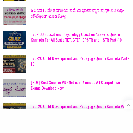
6 ರಿಂದ 10 ನೇ ತರಗತಿಯ ವರೆಗಿನ ಭಾಷಾಭ್ಯಾಸ ಪುಸ್ತಕ ಪಿಡಿಎಫ್
ಡೌನ್ಲೋಡ್ ಮಾಡಿಕೊಳ್ಳಿ
Top-100 Educational Psychology Question Answers Quiz in
Kannada For All State TET, CTET, GPSTR and HSTR Part-10
Top-20 Child Development and Pedagogy Quiz in Kannada Part-
13
[PDF] Best Science PDF Notes in Kannada All Competitive
Exams Download Now
Top-20 Child Development and Pedagogy Quiz in Kannada Part-
14
[PDF] 6th to 10th History PDF Notes for TET/CTET Download