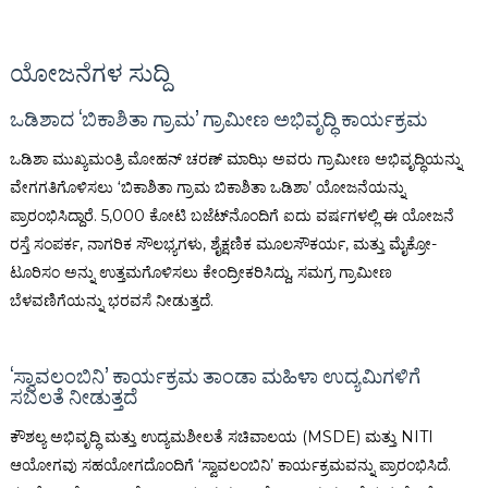
ಯೋಜನೆಗಳ ಸುದ್ದಿ
ಒಡಿಶಾದ ‘ಬಿಕಾಶಿತಾ ಗ್ರಾಮ’ ಗ್ರಾಮೀಣ ಅಭಿವೃದ್ಧಿ ಕಾರ್ಯಕ್ರಮ
ಒಡಿಶಾ ಮುಖ್ಯಮಂತ್ರಿ ಮೋಹನ್ ಚರಣ್ ಮಾಝಿ ಅವರು ಗ್ರಾಮೀಣ ಅಭಿವೃದ್ಧಿಯನ್ನು
ವೇಗಗತಿಗೊಳಿಸಲು ‘ಬಿಕಾಶಿತಾ ಗ್ರಾಮ ಬಿಕಾಶಿತಾ ಒಡಿಶಾ’ ಯೋಜನೆಯನ್ನು
ಪ್ರಾರಂಭಿಸಿದ್ದಾರೆ. ₹5,000 ಕೋಟಿ ಬಜೆಟ್‌ನೊಂದಿಗೆ ಐದು ವರ್ಷಗಳಲ್ಲಿ ಈ ಯೋಜನೆ
ರಸ್ತೆ ಸಂಪರ್ಕ, ನಾಗರಿಕ ಸೌಲಭ್ಯಗಳು, ಶೈಕ್ಷಣಿಕ ಮೂಲಸೌಕರ್ಯ, ಮತ್ತು ಮೈಕ್ರೋ-
ಟೂರಿಸಂ ಅನ್ನು ಉತ್ತಮಗೊಳಿಸಲು ಕೇಂದ್ರೀಕರಿಸಿದ್ದು, ಸಮಗ್ರ ಗ್ರಾಮೀಣ
ಬೆಳವಣಿಗೆಯನ್ನು ಭರವಸೆ ನೀಡುತ್ತದೆ.
‘ಸ್ವಾವಲಂಬಿನಿ’ ಕಾರ್ಯಕ್ರಮ ತಾಂಡಾ ಮಹಿಳಾ ಉದ್ಯಮಿಗಳಿಗೆ
ಸಬಲತೆ ನೀಡುತ್ತದೆ
ಕೌಶಲ್ಯ ಅಭಿವೃದ್ಧಿ ಮತ್ತು ಉದ್ಯಮಶೀಲತೆ ಸಚಿವಾಲಯ (MSDE) ಮತ್ತು NITI
ಆಯೋಗವು ಸಹಯೋಗದೊಂದಿಗೆ ‘ಸ್ವಾವಲಂಬಿನಿ’ ಕಾರ್ಯಕ್ರಮವನ್ನು ಪ್ರಾರಂಭಿಸಿದೆ.