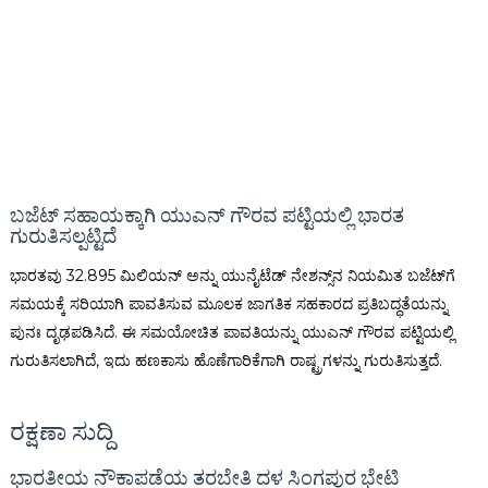
ಬಜೆಟ್ ಸಹಾಯಕ್ಕಾಗಿ ಯುಎನ್ ಗೌರವ ಪಟ್ಟಿಯಲ್ಲಿ ಭಾರತ
ಗುರುತಿಸಲ್ಪಟ್ಟಿದೆ
ಭಾರತವು ₹32.895 ಮಿಲಿಯನ್ ಅನ್ನು ಯುನೈಟೆಡ್ ನೇಶನ್ಸ್‌ನ ನಿಯಮಿತ ಬಜೆಟ್‌ಗೆ
ಸಮಯಕ್ಕೆ ಸರಿಯಾಗಿ ಪಾವತಿಸುವ ಮೂಲಕ ಜಾಗತಿಕ ಸಹಕಾರದ ಪ್ರತಿಬದ್ಧತೆಯನ್ನು
ಪುನಃ ದೃಢಪಡಿಸಿದೆ. ಈ ಸಮಯೋಚಿತ ಪಾವತಿಯನ್ನು ಯುಎನ್ ಗೌರವ ಪಟ್ಟಿಯಲ್ಲಿ
ಗುರುತಿಸಲಾಗಿದೆ, ಇದು ಹಣಕಾಸು ಹೊಣೆಗಾರಿಕೆಗಾಗಿ ರಾಷ್ಟ್ರಗಳನ್ನು ಗುರುತಿಸುತ್ತದೆ.
ರಕ್ಷಣಾ ಸುದ್ದಿ
ಭಾರತೀಯ ನೌಕಾಪಡೆಯ ತರಬೇತಿ ದಳ ಸಿಂಗಪುರ ಭೇಟಿ