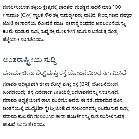
ಪುನರ್ವಿನಿಯೋಗ ಶಕ್ತಿಯ ಕ್ಷೇತ್ರದಲ್ಲಿ ಭಾರತವು ಮಹತ್ವದ ಸಾಧನೆ ಮಾಡಿ 100
ಗಿಗಾವಾಟ್ (GW) ಸ್ಥಾಪಿತ ಸೌರ ಶಕ್ತಿ ಸಾಮರ್ಥ್ಯವನ್ನು ದಾಟಿದೆ. ಕೇಂದ್ರ ಸಚಿವ ಪ್ರಹ್ಲಾದ್
ಜೋಶಿ ಈ ಸಾಧನೆಯ ಘೋಷಣೆ ಮಾಡಿ, ಜೀವಾಶ್ಮ ಇಂಧನದ ಅವಲಂಬನೆಯನ್ನು
ಕಡಿಮೆ ಮಾಡುವ ಮತ್ತು ಶುದ್ಧ ಶಕ್ತಿ ಮೂಲಗಳಿಗೆ ತಿರುಗುವ ದಿಶೆಯತ್ತ ದೊಡ್ಡ
ಹೆಜ್ಜೆಯಾಗಿ ಪರಿಗಣಿಸಿದರು.
ಅಂತರಾಷ್ಟ್ರೀಯ ಸುದ್ದಿ
ಪನಾಮಾ ಚೀನಾ ಬೆಲ್ಟ್ ಮತ್ತು ರಸ್ತೆ ಯೋಜನೆಯಿಂದ ನಿರ್ಗಮಿಸಿದೆ
ಪನಾಮಾ ಅಧಿಕೃತವಾಗಿ ಚೀನಾ ಬೊಲ್ಟ್ ಮತ್ತು ರಸ್ತೆ (BRI) ಯೋಜನೆಯಿಂದ
ಹಿಂಪಡೆಯಿದ್ದು, ತನ್ನ ವಿದೇಶಾಂಗ ನೀತಿಯಲ್ಲಿ ಬದಲಾವಣೆವನ್ನು ಸೂಚಿಸುತ್ತದೆ.
ಪನಾಮಾ ಅಧ್ಯಕ್ಷ ಜೋಸೆ ರಾಲಾ ಮುಲಿನೊ ಅವರು ಈ ನಡೆ, ಪನಾಮಾದ ಹೊಸ
ಚಿಂತನೆಯಲ್ಲಿ ಯುನೈಟೆಡ್ ಸ್ಟೇಟ್ಸ್ ಜೊತೆಗಿನ ಸಂಬಂಧಗಳನ್ನು ಬಲಪಡಿಸುವ ಮತ್ತು
ಪನಾಮಾ ಕಾಲುವೆಗೆ ಸಂಬಂಧಿಸಿದ ಚೀನಾ ಹೂಡಿಕೆಗಳನ್ನು ಮರುಪರಿಶೀಲಿಸುವತ್ತ
ಹರಿದಿದೆ ಎಂದು ಹೇಳಿದರು.