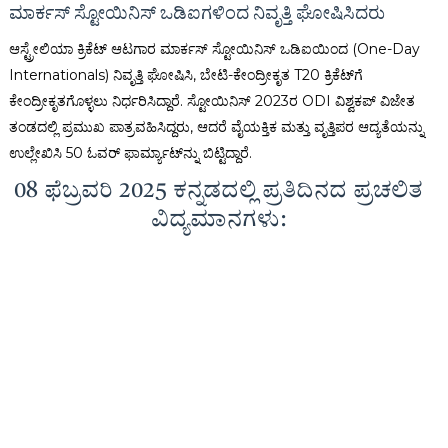
ಮಾರ್ಕಸ್ ಸ್ಟೋಯಿನಿಸ್ ಒಡಿಐಗಳಿಂದ ನಿವೃತ್ತಿ ಘೋಷಿಸಿದರು
ಆಸ್ಟ್ರೇಲಿಯಾ ಕ್ರಿಕೆಟ್ ಆಟಗಾರ ಮಾರ್ಕಸ್ ಸ್ಟೋಯಿನಿಸ್ ಒಡಿಐಯಿಂದ (One-Day
Internationals) ನಿವೃತ್ತಿ ಘೋಷಿಸಿ, ಬೇಟಿ-ಕೇಂದ್ರೀಕೃತ T20 ಕ್ರಿಕೆಟ್‌ಗೆ
ಕೇಂದ್ರೀಕೃತಗೊಳ್ಳಲು ನಿರ್ಧರಿಸಿದ್ದಾರೆ. ಸ್ಟೋಯಿನಿಸ್ 2023ರ ODI ವಿಶ್ವಕಪ್ ವಿಜೇತ
ತಂಡದಲ್ಲಿ ಪ್ರಮುಖ ಪಾತ್ರವಹಿಸಿದ್ದರು, ಆದರೆ ವೈಯಕ್ತಿಕ ಮತ್ತು ವೃತ್ತಿಪರ ಆದ್ಯತೆಯನ್ನು
ಉಲ್ಲೇಖಿಸಿ 50 ಓವರ್ ಫಾರ್ಮ್ಯಾಟ್‌ನ್ನು ಬಿಟ್ಟಿದ್ದಾರೆ.
08 ಫೆಬ್ರವರಿ 2025 ಕನ್ನಡದಲ್ಲಿ ಪ್ರತಿದಿನದ ಪ್ರಚಲಿತ
ವಿದ್ಯಮಾನಗಳು: