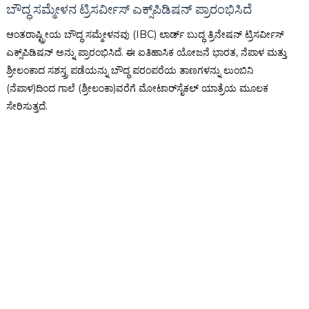
ಬೌದ್ಧ ಸಮ್ಮೇಳನ ಟ್ರಿಸರ್ವೀಸ್ ಎಕ್ಸ್‌ಪಿಡಿಷನ್ ಪ್ರಾರಂಭಿಸಿದೆ
ಆಂತರಾಷ್ಟ್ರೀಯ ಬೌದ್ಧ ಸಮ್ಮೇಳನವು (IBC) ಲಾರ್ಡ್ ಬುದ್ಧ ತ್ರಿನೇಷನ್ ಟ್ರಿಸರ್ವೀಸ್
ಎಕ್ಸ್‌ಪಿಡಿಷನ್ ಅನ್ನು ಪ್ರಾರಂಭಿಸಿದೆ. ಈ ಐತಿಹಾಸಿಕ ಯೋಜನೆ ಭಾರತ, ನೆಪಾಳ ಮತ್ತು
ಶ್ರೀಲಂಕಾದ ಸಶಸ್ತ್ರ ಪಡೆಯನ್ನು ಬೌದ್ಧ ಪರಂಪರೆಯ ತಾಣಗಳನ್ನು ಲುಂಬಿನಿ
(ನೆಪಾಳ)ದಿಂದ ಗಾಲೆ (ಶ್ರೀಲಂಕಾ)ವರೆಗೆ ಮೋಟಾರ್‌ಸೈಕಲ್ ಯಾತ್ರೆಯ ಮೂಲಕ
ಸೇರಿಸುತ್ತದೆ.