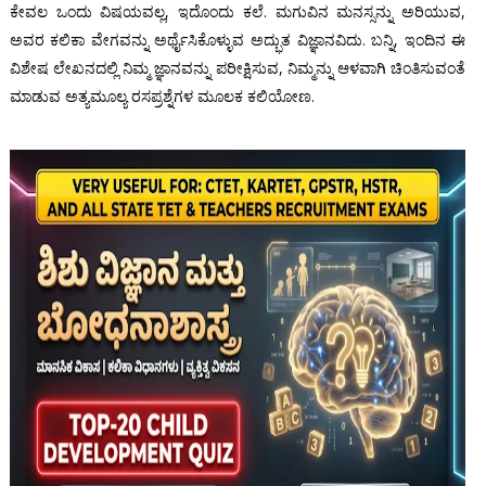
ಕೇವಲ ಒಂದು ವಿಷಯವಲ್ಲ, ಇದೊಂದು ಕಲೆ. ಮಗುವಿನ ಮನಸ್ಸನ್ನು ಅರಿಯುವ,
ಅವರ ಕಲಿಕಾ ವೇಗವನ್ನು ಅರ್ಥೈಸಿಕೊಳ್ಳುವ ಅದ್ಭುತ ವಿಜ್ಞಾನವಿದು. ಬನ್ನಿ, ಇಂದಿನ ಈ
ವಿಶೇಷ ಲೇಖನದಲ್ಲಿ ನಿಮ್ಮ ಜ್ಞಾನವನ್ನು ಪರೀಕ್ಷಿಸುವ, ನಿಮ್ಮನ್ನು ಆಳವಾಗಿ ಚಿಂತಿಸುವಂತೆ
ಮಾಡುವ ಅತ್ಯಮೂಲ್ಯ ರಸಪ್ರಶ್ನೆಗಳ ಮೂಲಕ ಕಲಿಯೋಣ.