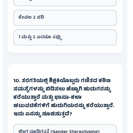
ಕೇವಲ 2 ಸರಿ
1 ಮತ್ತು 2 ಎರಡೂ ತಪ್ಪು
10. ತರಗತಿಯಲ್ಲಿ ಶಿಕ್ಷಕಿಯೊಬ್ಬರು ಗಣಿತದ ಕಠಿಣ
ಸಮಸ್ಯೆಗಳನ್ನು ಬಿಡಿಸಲು ಹೆಚ್ಚಾಗಿ ಹುಡುಗರನ್ನು
ಕರೆಯುತ್ತಾರೆ ಮತ್ತು ಭಾಷಾ-ಕಲಾ
ಚಟುವಟಿಕೆಗಳಿಗೆ ಹುಡುಗಿಯರನ್ನು ಕರೆಯುತ್ತಾರೆ.
ಇದು ಏನನ್ನು ಸೂಚಿಸುತ್ತದೆ?
ಲಿಂಗ ರೂಢಿಗತತೆ (Gender Stereotyping)