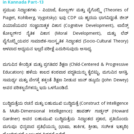
in Kannada Part-13
ಪ್ರಮುಖ ಸಿದ್ಧಾಂತಗಳು - ಪಿಯಾಜೆ, ಕೋಲ್ಬರ್ಗ್ ಮತ್ತು ವೈಗೊಟ್ಸ್ಕಿ (Theories of
Piaget, Kohlberg, Vygotsky): ಇವು CDP ಯ ಹೃದಯ ಭಾಗವಿದ್ದಂತೆ. ಜೀನ್
ಪಿಯಾಜೆಯವರ ಸಂಜ್ಞಾನಾತ್ಮಕ ವಿಕಾಸ (Cognitive Development), ಲಾರೆನ್ಸ್
ಕೋಲ್ಬರ್ಗ್‌ರ ನೈತಿಕ ವಿಕಾಸ (Moral Development), ಮತ್ತು ಲೆವ್
ವೈಗೊಟ್ಸ್ಕಿಯವರ ಸಾಮಾಜಿಕ-ಸಾಂಸ್ಕೃತಿಕ ಸಿದ್ಧಾಂತದ (Socio-Cultural Theory)
ಆಳವಾದ ಅಧ್ಯಯನ ಇಲ್ಲದೆ ಪರೀಕ್ಷೆ ಎದುರಿಸುವುದು ಅಸಾಧ್ಯ.
ಮಗುವಿನ ಕೇಂದ್ರಿತ ಮತ್ತು ಪ್ರಗತಿಪರ ಶಿಕ್ಷಣ (Child-Centered & Progressive
Education): ಹಳೆಯ ಕಾಲದ ಕಂಠಪಾಠ ಪದ್ಧತಿಯನ್ನು ಕೈಬಿಟ್ಟು, ಮಗುವಿನ ಆಸಕ್ತಿ,
ಸಾಮರ್ಥ್ಯ ಮತ್ತು ವೇಗಕ್ಕೆ ತಕ್ಕಂತೆ ಶಿಕ್ಷಣ ನೀಡುವ ಜಾನ್ ಡ್ಯೂಯಿ (John Dewey)
ಅವರ ಪರಿಕಲ್ಪನೆಗಳನ್ನು ಇದು ಒಳಗೊಂಡಿದೆ.
ಬುದ್ಧಿಮತ್ತೆಯ ರಚನೆ ಮತ್ತು ಬಹುಮುಖಿ ಬುದ್ಧಿಮತ್ತೆ (Construct of Intelligence
& Multi-Dimensional Intelligence): ಹಾವರ್ಡ್ ಗಾರ್ಡ್ನರ್ (Howard
Gardner) ಅವರ ಬಹುಮುಖಿ ಬುದ್ಧಿಮತ್ತೆಯ ಸಿದ್ಧಾಂತದ ಪ್ರಕಾರ, ಪ್ರತಿಯೊಂದು
ಮಗುವೂ ಭಿನ್ನವಾದ ಪ್ರತಿಭೆಯನ್ನು (ಭಾಷಾ, ತಾರ್ಕಿಕ, ಕ್ರೀಡಾ, ಸಂಗೀತ ಇತ್ಯಾದಿ)