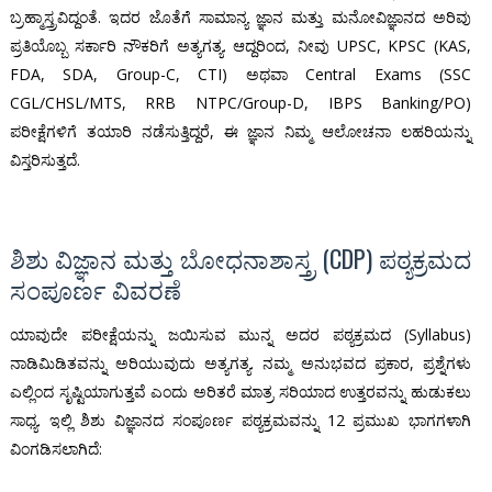
ಬ್ರಹ್ಮಾಸ್ತ್ರವಿದ್ದಂತೆ. ಇದರ ಜೊತೆಗೆ ಸಾಮಾನ್ಯ ಜ್ಞಾನ ಮತ್ತು ಮನೋವಿಜ್ಞಾನದ ಅರಿವು
ಪ್ರತಿಯೊಬ್ಬ ಸರ್ಕಾರಿ ನೌಕರಿಗೆ ಅತ್ಯಗತ್ಯ. ಆದ್ದರಿಂದ, ನೀವು UPSC, KPSC (KAS,
FDA, SDA, Group-C, CTI) ಅಥವಾ Central Exams (SSC
CGL/CHSL/MTS, RRB NTPC/Group-D, IBPS Banking/PO)
ಪರೀಕ್ಷೆಗಳಿಗೆ ತಯಾರಿ ನಡೆಸುತ್ತಿದ್ದರೆ, ಈ ಜ್ಞಾನ ನಿಮ್ಮ ಆಲೋಚನಾ ಲಹರಿಯನ್ನು
ವಿಸ್ತರಿಸುತ್ತದೆ.
ಶಿಶು ವಿಜ್ಞಾನ ಮತ್ತು ಬೋಧನಾಶಾಸ್ತ್ರ (CDP) ಪಠ್ಯಕ್ರಮದ
ಸಂಪೂರ್ಣ ವಿವರಣೆ
ಯಾವುದೇ ಪರೀಕ್ಷೆಯನ್ನು ಜಯಿಸುವ ಮುನ್ನ ಅದರ ಪಠ್ಯಕ್ರಮದ (Syllabus)
ನಾಡಿಮಿಡಿತವನ್ನು ಅರಿಯುವುದು ಅತ್ಯಗತ್ಯ. ನಮ್ಮ ಅನುಭವದ ಪ್ರಕಾರ, ಪ್ರಶ್ನೆಗಳು
ಎಲ್ಲಿಂದ ಸೃಷ್ಟಿಯಾಗುತ್ತವೆ ಎಂದು ಅರಿತರೆ ಮಾತ್ರ ಸರಿಯಾದ ಉತ್ತರವನ್ನು ಹುಡುಕಲು
ಸಾಧ್ಯ. ಇಲ್ಲಿ ಶಿಶು ವಿಜ್ಞಾನದ ಸಂಪೂರ್ಣ ಪಠ್ಯಕ್ರಮವನ್ನು 12 ಪ್ರಮುಖ ಭಾಗಗಳಾಗಿ
ವಿಂಗಡಿಸಲಾಗಿದೆ: