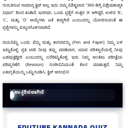
ಗುರುತಿಸುವ ಸಾಮಾನ್ಯ ಕ್ವಿಜ್ ಅಲ್ಲ. ಇದು ನಮ್ಮ ವಿಶಿಷ್ಟವಾದ "360-ಡಿಗ್ರಿ ವಿಶ್ಲೇಷಣಾತ್ಮಕ
ವಿಧಾನ" ದಿಂದ ಕೂಡಿದೆ. ಇದರರ್ಥ, ಒಂದು ಪ್ರಶ್ನೆಗೆ ಉತ್ತರ 'A' ಆಗಿದ್ದರೆ, ಉಳಿದ 'B',
'C', ಮತ್ತು 'D' ಆಯ್ಕೆಗಳು ಏಕೆ ತಪ್ಪಾಗಿವೆ ಎಂಬುದನ್ನು ಯೋಚಿಸುವಂತೆ ಈ
ಪ್ರಶ್ನೆಗಳನ್ನು ವಿನ್ಯಾಸಗೊಳಿಸಲಾಗಿದೆ.
ದಯವಿಟ್ಟು ಒಂದು ಪೆನ್ನು ಮತ್ತು ಕಾಗದವನ್ನು (Pen and Paper) ನಿಮ್ಮ ಬಳಿ
ಇಟ್ಟುಕೊಳ್ಳಿ. ಪ್ರತಿ ಬಾರಿ ನೀವು ತಪ್ಪು ಮಾಡಿದಾಗ, ಯಾವ ಪರಿಕಲ್ಪನೆಯಲ್ಲಿ ನೀವು
ಎಡವುತ್ತಿದ್ದೀರಿ ಎಂಬುದನ್ನು ಬರೆದಿಟ್ಟುಕೊಳ್ಳಿ. ಇದು ನಿಮ್ಮ ಅಂತಿಮ ಪರೀಕ್ಷೆಯ
ಪರಿಷ್ಕರಣೆಗೆ (Revision) ಸಂಜೀವಿನಿಯಂತೆ ಕೆಲಸ ಮಾಡುತ್ತದೆ. ನಿಮ್ಮ
ಏಕಾಗ್ರತೆಯನ್ನು ಒಟ್ಟುಗೂಡಿಸಿ, ಕ್ವಿಜ್ ಆರಂಭಿಸಿ!
0 ಉತ್ತರಿಸಲಾಗಿದೆ