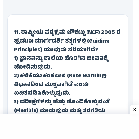
11. ರಾಷ್ಟ್ರೀಯ ಪಠ್ಯಕ್ರಮ ಚೌಕಟ್ಟು (NCF) 2005 ರ
ಪ್ರಮುಖ ಮಾರ್ಗದರ್ಶಿ ತತ್ವಗಳಲ್ಲಿ (Guiding
Principles) ಯಾವುದು ಸರಿಯಾಗಿದೆ?
1) ಜ್ಞಾನವನ್ನು ಶಾಲೆಯ ಹೊರಗಿನ ಜೀವನಕ್ಕೆ
ಜೋಡಿಸುವುದು.
2) ಕಲಿಕೆಯು ಕಂಠಪಾಠ (Rote learning)
ವಿಧಾನದಿಂದ ಮುಕ್ತವಾಗಿದೆ ಎಂದು
ಖಚಿತಪಡಿಸಿಕೊಳ್ಳುವುದು.
3) ಪರೀಕ್ಷೆಗಳನ್ನು ಹೆಚ್ಚು ಹೊಂದಿಕೊಳ್ಳುವಂತೆ
(Flexible) ಮಾಡುವುದು ಮತ್ತು ತರಗತಿಯ
ಜೀವನದೊಂದಿಗೆ ಸಂಯೋಜಿಸುವುದು.
ಕೇವಲ 1 ಮತ್ತು 3