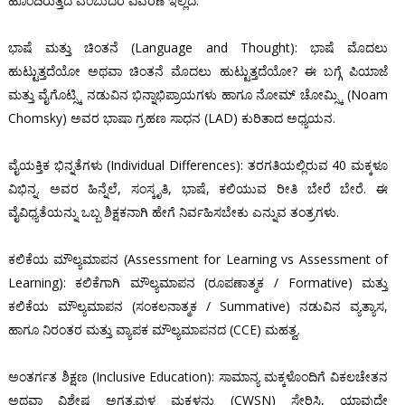
ಹೊಂದಿರುತ್ತದೆ ಎಂಬುದರ ವಿವರಣೆ ಇಲ್ಲಿದೆ.
ಭಾಷೆ ಮತ್ತು ಚಿಂತನೆ (Language and Thought): ಭಾಷೆ ಮೊದಲು
ಹುಟ್ಟುತ್ತದೆಯೋ ಅಥವಾ ಚಿಂತನೆ ಮೊದಲು ಹುಟ್ಟುತ್ತದೆಯೋ? ಈ ಬಗ್ಗೆ ಪಿಯಾಜೆ
ಮತ್ತು ವೈಗೊಟ್ಸ್ಕಿ ನಡುವಿನ ಭಿನ್ನಾಭಿಪ್ರಾಯಗಳು ಹಾಗೂ ನೋಮ್ ಚೋಮ್ಸ್ಕಿ (Noam
Chomsky) ಅವರ ಭಾಷಾ ಗ್ರಹಣ ಸಾಧನ (LAD) ಕುರಿತಾದ ಅಧ್ಯಯನ.
ವೈಯಕ್ತಿಕ ಭಿನ್ನತೆಗಳು (Individual Differences): ತರಗತಿಯಲ್ಲಿರುವ 40 ಮಕ್ಕಳೂ
ವಿಭಿನ್ನ. ಅವರ ಹಿನ್ನೆಲೆ, ಸಂಸ್ಕೃತಿ, ಭಾಷೆ, ಕಲಿಯುವ ರೀತಿ ಬೇರೆ ಬೇರೆ. ಈ
ವೈವಿಧ್ಯತೆಯನ್ನು ಒಬ್ಬ ಶಿಕ್ಷಕನಾಗಿ ಹೇಗೆ ನಿರ್ವಹಿಸಬೇಕು ಎನ್ನುವ ತಂತ್ರಗಳು.
ಕಲಿಕೆಯ ಮೌಲ್ಯಮಾಪನ (Assessment for Learning vs Assessment of
Learning): ಕಲಿಕೆಗಾಗಿ ಮೌಲ್ಯಮಾಪನ (ರೂಪಣಾತ್ಮಕ / Formative) ಮತ್ತು
ಕಲಿಕೆಯ ಮೌಲ್ಯಮಾಪನ (ಸಂಕಲನಾತ್ಮಕ / Summative) ನಡುವಿನ ವ್ಯತ್ಯಾಸ,
ಹಾಗೂ ನಿರಂತರ ಮತ್ತು ವ್ಯಾಪಕ ಮೌಲ್ಯಮಾಪನದ (CCE) ಮಹತ್ವ.
ಅಂತರ್ಗತ ಶಿಕ್ಷಣ (Inclusive Education): ಸಾಮಾನ್ಯ ಮಕ್ಕಳೊಂದಿಗೆ ವಿಕಲಚೇತನ
ಅಥವಾ ವಿಶೇಷ ಅಗತ್ಯವುಳ್ಳ ಮಕ್ಕಳನ್ನು (CWSN) ಸೇರಿಸಿ, ಯಾವುದೇ