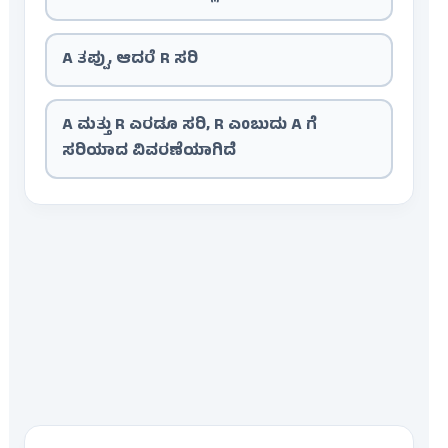
A ತಪ್ಪು, ಆದರೆ R ಸರಿ
A ಮತ್ತು R ಎರಡೂ ಸರಿ, R ಎಂಬುದು A ಗೆ
ಸರಿಯಾದ ವಿವರಣೆಯಾಗಿದೆ