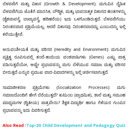
ಬೆಳವಣಿಗೆ ಮತ್ತು ವಿಕಾಸ (Growth & Development): ಮಗುವಿನ ದೈಹಿಕ
ಬೆಳವಣಿಗೆಯ ಜೊತೆಗೆ ಮಾನಸಿಕ, ಬೌದ್ಧಿಕ, ಮತ್ತು ಭಾವನಾತ್ಮಕ ವಿಕಾಸದ ಹಂತಗಳನ್ನು
(ಶೈಶವಾವಸ್ಥೆ, ಬಾಲ್ಯಾವಸ್ಥೆ, ಹದಿಹರೆಯ) ಇದು ಒಳಗೊಂಡಿರುತ್ತದೆ. ಬೆಳವಣಿಗೆಯು
ನಿರಂತರವಾದ ಪ್ರಕ್ರಿಯೆಯಲ್ಲ, ಆದರೆ ವಿಕಾಸವು ನಿರಂತರವಾದದ್ದು ಎಂಬುದನ್ನು ಇಲ್ಲಿ
ಕಲಿಯುತ್ತೇವೆ.
ಅನುವಂಶೀಯತೆ ಮತ್ತು ಪರಿಸರ (Heredity and Environment): ಮಗುವಿನ
ವ್ಯಕ್ತಿತ್ವ ರೂಪಿಸುವಲ್ಲಿ ತಂದೆ-ತಾಯಿಯ ವಂಶವಾಹಿಗಳು (Genes) ಎಷ್ಟು ಪಾತ್ರ
ವಹಿಸುತ್ತವೆಯೋ, ಅಷ್ಟೇ ಪ್ರಭಾವವನ್ನು ಮಗು ಬೆಳೆಯುವ ಸಮಾಜ ಮತ್ತು ಪರಿಸರ
ಬೀರುತ್ತದೆ ಎನ್ನುವ ಪ್ರಮುಖ ವಾದ-ವಿವಾದಗಳನ್ನು ಇಲ್ಲಿ ಚರ್ಚಿಸಲಾಗುತ್ತದೆ.
ಸಾಮಾಜೀಕರಣ ಪ್ರಕ್ರಿಯೆಗಳು (Socialization Processes): ಮಗು
ಸಮಾಜದೊಂದಿಗೆ ಹೇಗೆ ಬೆರೆಯುತ್ತದೆ? ಕುಟುಂಬ (ಪ್ರಾಥಮಿಕ), ಶಾಲೆ ಮತ್ತು ಸಮೂಹ
ಮಾಧ್ಯಮಗಳ (ದ್ವಿತೀಯ) ಪಾತ್ರವೇನು? ಶಿಕ್ಷಕ-ವಿದ್ಯಾರ್ಥಿ ಹಾಗೂ ಗೆಳೆಯರ ಗುಂಪಿನ
ಪ್ರಭಾವವನ್ನು ಇದು ವಿವರಿಸುತ್ತದೆ.
Also Read :
Top-20 Child Development and Pedagogy Quiz