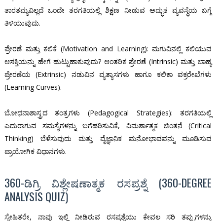
ತಾರತಮ್ಯವಿಲ್ಲದೆ ಒಂದೇ ತರಗತಿಯಲ್ಲಿ ಶಿಕ್ಷಣ ನೀಡುವ ಅದ್ಭುತ ವ್ಯವಸ್ಥೆಯ ಬಗ್ಗೆ
ತಿಳಿಯುವುದು.
ಪ್ರೇರಣೆ ಮತ್ತು ಕಲಿಕೆ (Motivation and Learning): ಮಗುವಿನಲ್ಲಿ ಕಲಿಯುವ
ಆಸಕ್ತಿಯನ್ನು ಹೇಗೆ ಹುಟ್ಟುಹಾಕುವುದು? ಆಂತರಿಕ ಪ್ರೇರಣೆ (Intrinsic) ಮತ್ತು ಬಾಹ್ಯ
ಪ್ರೇರಣೆಯ (Extrinsic) ನಡುವಿನ ವ್ಯತ್ಯಾಸಗಳು ಹಾಗೂ ಕಲಿಕಾ ವಕ್ರರೇಖೆಗಳು
(Learning Curves).
ಬೋಧನಾಶಾಸ್ತ್ರದ ತಂತ್ರಗಳು (Pedagogical Strategies): ತರಗತಿಯಲ್ಲಿ
ಎದುರಾಗುವ ಸಮಸ್ಯೆಗಳನ್ನು ಬಗೆಹರಿಸುವಿಕೆ, ವಿಮರ್ಶಾತ್ಮಕ ಚಿಂತನೆ (Critical
Thinking) ಬೆಳೆಸುವುದು ಮತ್ತು ವೈಜ್ಞಾನಿಕ ಮನೋಭಾವವನ್ನು ಮೂಡಿಸುವ
ಪ್ರಾಯೋಗಿಕ ವಿಧಾನಗಳು.
360-ಡಿಗ್ರಿ ವಿಶ್ಲೇಷಣಾತ್ಮಕ ರಸಪ್ರಶ್ನೆ (360-DEGREE
ANALYSIS QUIZ)
ಸ್ನೇಹಿತರೇ, ನಾವು ಇಲ್ಲಿ ನೀಡಿರುವ ರಸಪ್ರಶ್ನೆಯು ಕೇವಲ ಸರಿ ತಪ್ಪುಗಳನ್ನು