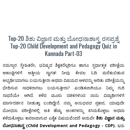
Top-20 ಶಿಶು ವಿಜ್ಞಾನ ಮತ್ತು ಬೋಧನಾಶಾಸ್ತ್ರ ರಸಪ್ರಶ್ನೆ
Top-20 Child Development and Pedagogy Quiz in
Kannada Part-03
ನಮಸ್ಕಾರ ಸ್ನೇಹಿತರೇ, ಭವಿಷ್ಯದ ಶಿಕ್ಷಕರೆಲ್ಲರಿಗೂ ಹಾಗೂ ಸ್ಪರ್ಧಾತ್ಮಕ ಪರೀಕ್ಷೆಯ
ಆಕಾಂಕ್ಷಿಗಳಿಗೆ ಆತ್ಮೀಯ ಸ್ವಾಗತ! ನೀವು ಕೇವಲ ಓದಿ ಮರೆತುಬಿಡುವ
ಅಭ್ಯರ್ಥಿಯಾಗಲು ಬಯಸುತ್ತೀರಾ ಅಥವಾ ವಿಷಯದ ಆಳವನ್ನು ಅರಿತು ಪರೀಕ್ಷೆಯನ್ನು
ಭೇದಿಸುವ ಸಾಧಕರಾಗಲು ಬಯಸುತ್ತೀರಾ? ಖಂಡಿತವಾಗಿಯೂ ನಿಮ್ಮ ಗುರಿ
ಸಾಧನೆಯೇ ಆಗಿದೆ. ಕಳೆದ ಮೂರು ದಶಕಗಳಿಂದ ನಾನು ವಿದ್ಯಾರ್ಥಿಗಳಿಗೆ
ಮಾರ್ಗದರ್ಶನ ನೀಡುತ್ತಾ ಬಂದಿದ್ದೇನೆ. ನಮ್ಮ ಅನುಭವದ ಪ್ರಕಾರ, ಯಾವುದೇ
ಬೋಧನಾ ಪರೀಕ್ಷೆಗಳಲ್ಲಿ ಅತಿ ಹೆಚ್ಚು ಅಂಕಗಳನ್ನು ಕಸಿದುಕೊಳ್ಳಲು ಅಥವಾ
ಕಳೆದುಕೊಳ್ಳಲು ಕಾರಣವಾಗುವ ಏಕೈಕ ವಿಷಯವೆಂದರೆ ಅದುವೇ
ಶಿಶು ವಿಜ್ಞಾನ ಮತ್ತು
ಬೋಧನಾಶಾಸ್ತ್ರ (Child Development and Pedagogy - CDP).
ಇದು