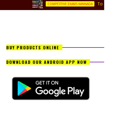
Top-20 History Question Answ
COMPETITIVE EXAMS KANNADA
BUY PRODUCTS ONLINE
DOWNLOAD OUR ANDROID APP NOW
ಪಿಡಿಎಫ್ ನೋಟ್ಸ್
ಸೇರಿದಂತೆ ಹಲವಾರು ಮಾಹಿತಿಗಳ ಅಪ್ಡೇಟ್ಸ್ ಪಡೆಯ