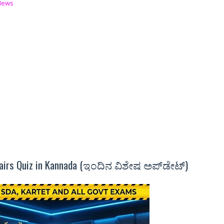
News
ffairs Quiz in Kannada (ಇಂದಿನ ವಿಶೇಷ ಅಪ್‌ಡೇಟ್)