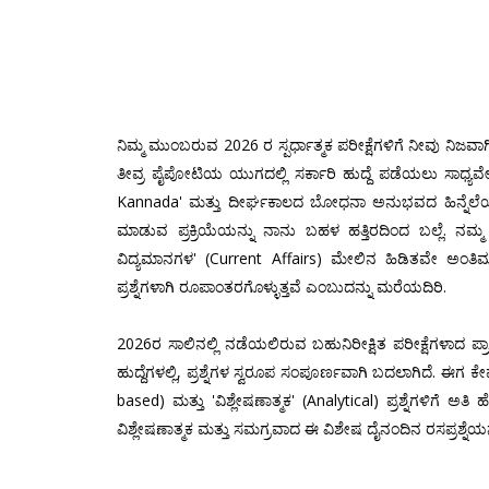
ನಿಮ್ಮ ಮುಂಬರುವ 2026 ರ ಸ್ಪರ್ಧಾತ್ಮಕ ಪರೀಕ್ಷೆಗಳಿಗೆ ನೀವು ನಿಜವ
ತೀವ್ರ ಪೈಪೋಟಿಯ ಯುಗದಲ್ಲಿ ಸರ್ಕಾರಿ ಹುದ್ದೆ ಪಡೆಯಲು ಸಾಧ್ಯವೇ?
Kannada' ಮತ್ತು ದೀರ್ಘಕಾಲದ ಬೋಧನಾ ಅನುಭವದ ಹಿನ್ನೆಲೆಯಲ್ಲಿ, ಸ್
ಮಾಡುವ ಪ್ರಕ್ರಿಯೆಯನ್ನು ನಾನು ಬಹಳ ಹತ್ತಿರದಿಂದ ಬಲ್ಲೆ. ನ
ವಿದ್ಯಮಾನಗಳ' (Current Affairs) ಮೇಲಿನ ಹಿಡಿತವೇ ಅಂತಿಮ ಬ
ಪ್ರಶ್ನೆಗಳಾಗಿ ರೂಪಾಂತರಗೊಳ್ಳುತ್ತವೆ ಎಂಬುದನ್ನು ಮರೆಯದಿರಿ.
2026ರ ಸಾಲಿನಲ್ಲಿ ನಡೆಯಲಿರುವ ಬಹುನಿರೀಕ್ಷಿತ ಪರೀಕ್ಷೆಗಳಾದ 
ಹುದ್ದೆಗಳಲ್ಲಿ, ಪ್ರಶ್ನೆಗಳ ಸ್ವರೂಪ ಸಂಪೂರ್ಣವಾಗಿ ಬದಲಾಗಿದೆ. ಈಗ ಕೇ
based) ಮತ್ತು 'ವಿಶ್ಲೇಷಣಾತ್ಮಕ' (Analytical) ಪ್ರಶ್ನೆಗಳಿಗೆ ಅತ
ವಿಶ್ಲೇಷಣಾತ್ಮಕ ಮತ್ತು ಸಮಗ್ರವಾದ ಈ ವಿಶೇಷ ದೈನಂದಿನ ರಸಪ್ರಶ್ನೆಯನ್ನ