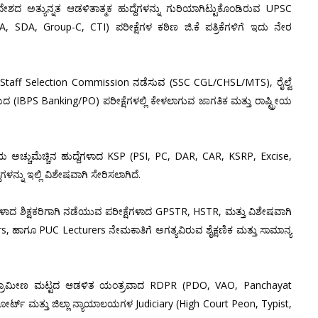
ಶದ ಅತ್ಯುನ್ನತ ಆಡಳಿತಾತ್ಮಕ ಹುದ್ದೆಗಳನ್ನು ಗುರಿಯಾಗಿಟ್ಟುಕೊಂಡಿರುವ UPSC
, SDA, Group-C, CTI) ಪರೀಕ್ಷೆಗಳ ಕಠಿಣ ಜಿ.ಕೆ ಪತ್ರಿಕೆಗಳಿಗೆ ಇದು ನೇರ
ಾರದ Staff Selection Commission ನಡೆಸುವ (SSC CGL/CHSL/MTS), ರೈಲ್ವೆ
BPS Banking/PO) ಪರೀಕ್ಷೆಗಳಲ್ಲಿ ಕೇಳಲಾಗುವ ಜಾಗತಿಕ ಮತ್ತು ರಾಷ್ಟ್ರೀಯ
ಅಚ್ಚುಮೆಚ್ಚಿನ ಹುದ್ದೆಗಳಾದ KSP (PSI, PC, DAR, CAR, KSRP, Excise,
ಿಗಳನ್ನು ಇಲ್ಲಿ ವಿಶೇಷವಾಗಿ ಸೇರಿಸಲಾಗಿದೆ.
ಗಳಾದ ಶಿಕ್ಷಕರಿಗಾಗಿ ನಡೆಯುವ ಪರೀಕ್ಷೆಗಳಾದ GPSTR, HSTR, ಮತ್ತು ವಿಶೇಷವಾಗಿ
ಾಗೂ PUC Lecturers ನೇಮಕಾತಿಗೆ ಅಗತ್ಯವಿರುವ ಶೈಕ್ಷಣಿಕ ಮತ್ತು ಸಾಮಾನ್ಯ
ಗ): ಗ್ರಾಮೀಣ ಮಟ್ಟದ ಆಡಳಿತ ಯಂತ್ರವಾದ RDPR (PDO, VAO, Panchayat
ರ್ಟ್ ಮತ್ತು ಜಿಲ್ಲಾ ನ್ಯಾಯಾಲಯಗಳ Judiciary (High Court Peon, Typist,