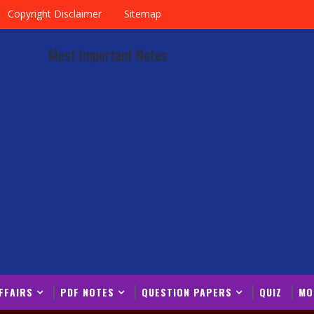
Copyright Disclaimer
Sitemap
Most Important Notes
FFAIRS
PDF NOTES
QUESTION PAPERS
QUIZ
MO