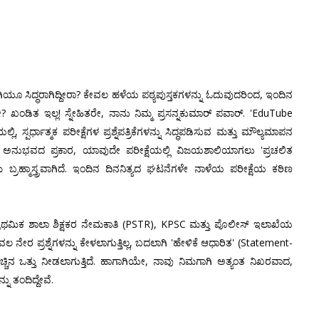
ಾಗಿಯೂ ಸಿದ್ಧರಾಗಿದ್ದೀರಾ? ಕೇವಲ ಹಳೆಯ ಪಠ್ಯಪುಸ್ತಕಗಳನ್ನು ಓದುವುದರಿಂದ, ಇಂದಿನ
 ಖಂಡಿತ ಇಲ್ಲ! ಸ್ನೇಹಿತರೇ, ನಾನು ನಿಮ್ಮ ಪ್ರಸನ್ನಕುಮಾರ್ ಪವಾರ್. 'EduTube
ಪರ್ಧಾತ್ಮಕ ಪರೀಕ್ಷೆಗಳ ಪ್ರಶ್ನೆಪತ್ರಿಕೆಗಳನ್ನು ಸಿದ್ಧಪಡಿಸುವ ಮತ್ತು ಮೌಲ್ಯಮಾಪನ
ಮ್ಮ ಅನುಭವದ ಪ್ರಕಾರ, ಯಾವುದೇ ಪರೀಕ್ಷೆಯಲ್ಲಿ ವಿಜಯಶಾಲಿಯಾಗಲು 'ಪ್ರಚಲಿತ
್ರಹ್ಮಾಸ್ತ್ರವಾಗಿದೆ. ಇಂದಿನ ದಿನನಿತ್ಯದ ಘಟನೆಗಳೇ ನಾಳೆಯ ಪರೀಕ್ಷೆಯ ಕಠಿಣ
ಪ್ರಾಥಮಿಕ ಶಾಲಾ ಶಿಕ್ಷಕರ ನೇಮಕಾತಿ (PSTR), KPSC ಮತ್ತು ಪೊಲೀಸ್ ಇಲಾಖೆಯ
ವಲ ನೇರ ಪ್ರಶ್ನೆಗಳನ್ನು ಕೇಳಲಾಗುತ್ತಿಲ್ಲ, ಬದಲಾಗಿ 'ಹೇಳಿಕೆ ಆಧಾರಿತ' (Statement-
ಿ ಹೆಚ್ಚಿನ ಒತ್ತು ನೀಡಲಾಗುತ್ತಿದೆ. ಹಾಗಾಗಿಯೇ, ನಾವು ನಿಮಗಾಗಿ ಅತ್ಯಂತ ನಿಖರವಾದ,
ು ತಂದಿದ್ದೇವೆ.