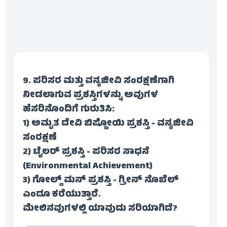
9. ಪರಿಸರ ಮತ್ತು ವನ್ಯಜೀವಿ ಸಂರಕ್ಷಣೆಗಾಗಿ
ನೀಡಲಾಗುವ ಪ್ರಶಸ್ತಿಗಳನ್ನು ಅವುಗಳ
ಹೆಸರಿನೊಂದಿಗೆ ಗುರುತಿಸಿ:
1) ಅಮೃತ ದೇವಿ ಬಿಷ್ಣೋಯಿ ಪ್ರಶಸ್ತಿ - ವನ್ಯಜೀವಿ
ಸಂರಕ್ಷಣೆ
2) ಟೈಲರ್ ಪ್ರಶಸ್ತಿ - ಪರಿಸರ ಸಾಧನೆ
(Environmental Achievement)
3) ಗೋಲ್ಡ್ ಮನ್ ಪ್ರಶಸ್ತಿ - ಗ್ರೀನ್ ನೊಬೆಲ್
ಎಂದೂ ಕರೆಯುತ್ತಾರೆ.
ಮೇಲಿನವುಗಳಲ್ಲಿ ಯಾವುದು ಸರಿಯಾಗಿದೆ?