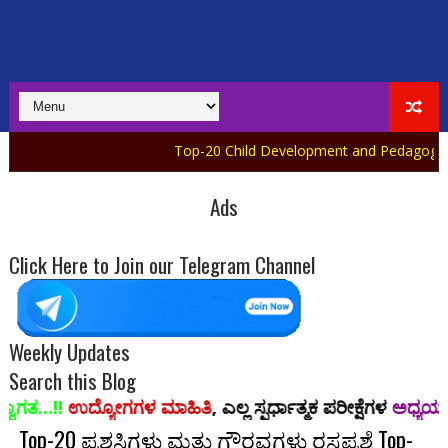
Top-20 Child Development and Pedagogy Quiz in Kan
Ads
Click Here to Join our Telegram Channel
Weekly Updates
Search this Blog
ೋಗಗಳ ಮಾಹಿತಿ
, ಎಲ್ಲ ಸ್ಪರ್ಧಾತ್ಮಕ ಪರೀಕ್ಷೆಗಳ
ಅಧ್ಯಯನ ಸಾಮಗ್ರಿ,
ಪಿಡಿ
Top-20 ಪ್ರಶಸ್ತಿಗಳು ಮತ್ತು ಗೌರವಗಳು ರಸಪ್ರಶ್ನೆ Top-