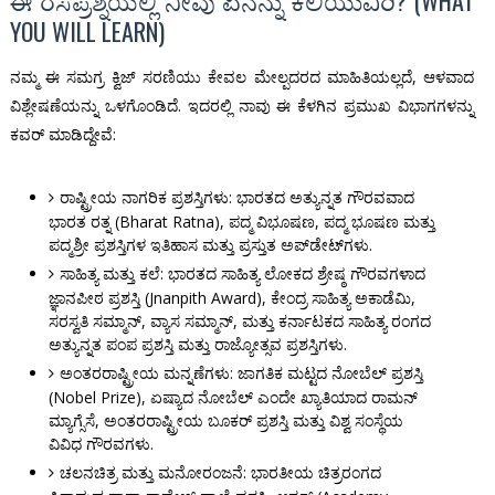
ಈ ರಸಪ್ರಶ್ನೆಯಲ್ಲಿ ನೀವು ಏನನ್ನು ಕಲಿಯುವಿರಿ? (WHAT
YOU WILL LEARN)
ನಮ್ಮ ಈ ಸಮಗ್ರ ಕ್ವಿಜ್ ಸರಣಿಯು ಕೇವಲ ಮೇಲ್ಪದರದ ಮಾಹಿತಿಯಲ್ಲದೆ, ಆಳವಾದ
ವಿಶ್ಲೇಷಣೆಯನ್ನು ಒಳಗೊಂಡಿದೆ. ಇದರಲ್ಲಿ ನಾವು ಈ ಕೆಳಗಿನ ಪ್ರಮುಖ ವಿಭಾಗಗಳನ್ನು
ಕವರ್ ಮಾಡಿದ್ದೇವೆ:
ರಾಷ್ಟ್ರೀಯ ನಾಗರಿಕ ಪ್ರಶಸ್ತಿಗಳು: ಭಾರತದ ಅತ್ಯುನ್ನತ ಗೌರವವಾದ
ಭಾರತ ರತ್ನ (Bharat Ratna), ಪದ್ಮ ವಿಭೂಷಣ, ಪದ್ಮ ಭೂಷಣ ಮತ್ತು
ಪದ್ಮಶ್ರೀ ಪ್ರಶಸ್ತಿಗಳ ಇತಿಹಾಸ ಮತ್ತು ಪ್ರಸ್ತುತ ಅಪ್‌ಡೇಟ್‌ಗಳು.
ಸಾಹಿತ್ಯ ಮತ್ತು ಕಲೆ: ಭಾರತದ ಸಾಹಿತ್ಯ ಲೋಕದ ಶ್ರೇಷ್ಠ ಗೌರವಗಳಾದ
ಜ್ಞಾನಪೀಠ ಪ್ರಶಸ್ತಿ (Jnanpith Award), ಕೇಂದ್ರ ಸಾಹಿತ್ಯ ಅಕಾಡೆಮಿ,
ಸರಸ್ವತಿ ಸಮ್ಮಾನ್, ವ್ಯಾಸ ಸಮ್ಮಾನ್, ಮತ್ತು ಕರ್ನಾಟಕದ ಸಾಹಿತ್ಯ ರಂಗದ
ಅತ್ಯುನ್ನತ ಪಂಪ ಪ್ರಶಸ್ತಿ ಮತ್ತು ರಾಜ್ಯೋತ್ಸವ ಪ್ರಶಸ್ತಿಗಳು.
ಅಂತರರಾಷ್ಟ್ರೀಯ ಮನ್ನಣೆಗಳು: ಜಾಗತಿಕ ಮಟ್ಟದ ನೋಬೆಲ್ ಪ್ರಶಸ್ತಿ
(Nobel Prize), ಏಷ್ಯಾದ ನೋಬೆಲ್ ಎಂದೇ ಖ್ಯಾತಿಯಾದ ರಾಮನ್
ಮ್ಯಾಗ್ಸೆಸೆ, ಅಂತರರಾಷ್ಟ್ರೀಯ ಬೂಕರ್ ಪ್ರಶಸ್ತಿ ಮತ್ತು ವಿಶ್ವ ಸಂಸ್ಥೆಯ
ವಿವಿಧ ಗೌರವಗಳು.
ಚಲನಚಿತ್ರ ಮತ್ತು ಮನೋರಂಜನೆ: ಭಾರತೀಯ ಚಿತ್ರರಂಗದ