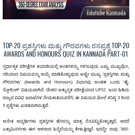
TOP-20 ಪ್ರಶಸ್ತಿಗಳು ಮತ್ತು ಗೌರವಗಳು ರಸಪ್ರಶ್ನೆ TOP-20
AWARDS AND HONOURS QUIZ IN KANNADA PART-01
ಸ್ಪರ್ಧಾತ್ಮಕ ಪರೀಕ್ಷೆಗಳ ತಯಾರಿಯಲ್ಲಿ ಅಂಕಗಳನ್ನು ಗಳಿಸುವುದು ಎಷ್ಟು ಮುಖ್ಯವೋ,
ಸರಿಯಾದ ವಿಷಯವನ್ನು ಆಯ್ಕೆ ಮಾಡಿಕೊಳ್ಳುವುದು ಅಷ್ಟೇ ಮುಖ್ಯ. 'ಪ್ರಶಸ್ತಿಗಳು ಮತ್ತು
ಗೌರವಗಳು' (Awards and Honours) ವಿಭಾಗವು ಅಂತಹ ಒಂದು 'ಹೈ-
ಸ್ಕೋರಿಂಗ್' ವಿಷಯವಾಗಿದೆ. ದೇಶದ ಅತ್ಯುನ್ನತ ಪರೀಕ್ಷೆಯಾದ UPSC ಇಂದ ಹಿಡಿದು
ರಾಜ್ಯದ ವಿವಿಧ ಇಲಾಖೆಗಳ ನೇಮಕಾತಿಯವರೆಗೆ, ಈ ವಿಷಯದ ಮೇಲೆ ಕನಿಷ್ಠ 3 ರಿಂದ
5 ಪ್ರಶ್ನೆಗಳು ಖಚಿತವಾಗಿರುತ್ತವೆ.
ಅನೇಕ ಅಭ್ಯರ್ಥಿಗಳು ಪ್ರಶಸ್ತಿಗಳ ಹೆಸರನ್ನು ಮಾತ್ರ ನೆನಪಿಟ್ಟುಕೊಳ್ಳುತ್ತಾರೆ, ಆದರೆ
ಎಕ್ಸಾಮಿನರ್ಗಳು ಈಗ ಆಳವಾದ ಹಿನ್ನೆಲೆಯನ್ನು ಕೇಳುತ್ತಿದ್ದಾರೆ. ಇದನ್ನೇ ನಾವು '360-