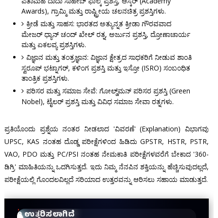
ಪಿತಾಮಹ ದಾದಾ ಸಾಹೇಬ್ ಫಾಲ್ಕೆ ಪ್ರಶಸ್ತಿ, ಆಸ್ಕರ್ (Academy
Awards), ಗ್ರಾಮ್ಮಿ ಮತ್ತು ರಾಷ್ಟ್ರೀಯ ಚಲನಚಿತ್ರ ಪ್ರಶಸ್ತಿಗಳು.
ಕ್ರೀಡೆ ಮತ್ತು ಸಾಹಸ: ಭಾರತದ ಅತ್ಯುನ್ನತ ಕ್ರೀಡಾ ಗೌರವವಾದ
ಮೇಜರ್ ಧ್ಯಾನ್ ಚಂದ್ ಖೇಲ್ ರತ್ನ, ಅರ್ಜುನ ಪ್ರಶಸ್ತಿ, ದ್ರೋಣಾಚಾರ್ಯ
ಮತ್ತು ಏಕಲವ್ಯ ಪ್ರಶಸ್ತಿಗಳು.
ವಿಜ್ಞಾನ ಮತ್ತು ತಂತ್ರಜ್ಞಾನ: ವಿಜ್ಞಾನ ಕ್ಷೇತ್ರದ ಸಾಧಕರಿಗೆ ನೀಡುವ ಶಾಂತಿ
ಸ್ವರೂಪ್ ಭಟ್ನಾಗರ್, ಕಳಿಂಗ ಪ್ರಶಸ್ತಿ ಮತ್ತು ಇಸ್ರೋ (ISRO) ಸಂಬಂಧಿತ
ತಾಂತ್ರಿಕ ಪ್ರಶಸ್ತಿಗಳು.
ಪರಿಸರ ಮತ್ತು ಸಮಾಜ ಸೇವೆ: ಗೋಲ್ಡ್‌ಮನ್ ಪರಿಸರ ಪ್ರಶಸ್ತಿ (Green
Nobel), ಟೈಲರ್ ಪ್ರಶಸ್ತಿ ಮತ್ತು ವಿವಿಧ ಸಮಾಜ ಸೇವಾ ರತ್ನಗಳು.
ಪ್ರತಿಯೊಂದು ಪ್ರಶ್ನೆಯ ನಂತರ ನೀಡಲಾದ 'ವಿವರಣೆ' (Explanation) ವಿಭಾಗವು
UPSC, KAS ನಂತಹ ದೊಡ್ಡ ಪರೀಕ್ಷೆಗಳಿಂದ ಹಿಡಿದು GPSTR, HSTR, PSTR,
VAO, PDO ಮತ್ತು PC/PSI ನಂತಹ ನೇಮಕಾತಿ ಪರೀಕ್ಷೆಗಳವರೆಗೆ ಬೇಕಾದ '360-
ಡಿಗ್ರಿ' ಮಾಹಿತಿಯನ್ನು ಒದಗಿಸುತ್ತದೆ. ಇದು ನಿಮ್ಮ ನೆನಪಿನ ಶಕ್ತಿಯನ್ನು ಹೆಚ್ಚಿಸುವುದಲ್ಲದೆ,
ಪರೀಕ್ಷೆಯಲ್ಲಿ ಗೊಂದಲವಿಲ್ಲದೆ ಸರಿಯಾದ ಉತ್ತರವನ್ನು ಆರಿಸಲು ಸಹಾಯ ಮಾಡುತ್ತದೆ.
0 ಉತ್ತರಿಸಲಾಗಿದೆ