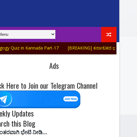
 Kannada Part-17
[BREAKING] ಕರ್ನಾಟಕದ ಭೂಗೋಳಶಾಸ್ತ್ರ Top-20 Karn
Ads
ck Here to Join our Telegram Channel
ekly Updates
rch this Blog
ೀಡಿ...