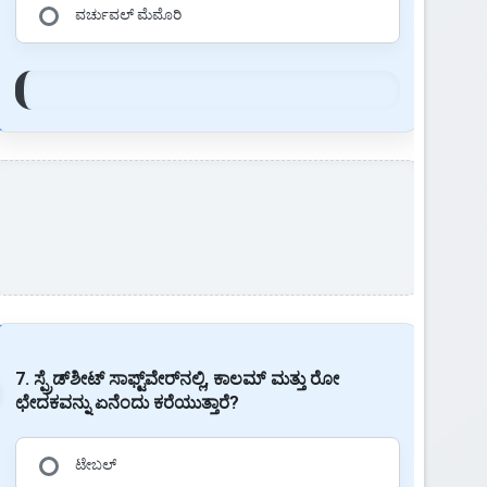
ವರ್ಚುವಲ್ ಮೆಮೊರಿ
7. ಸ್ಪ್ರೆಡ್‌ಶೀಟ್ ಸಾಫ್ಟ್‌ವೇರ್‌ನಲ್ಲಿ, ಕಾಲಮ್ ಮತ್ತು ರೋ
ಛೇದಕವನ್ನು ಏನೆಂದು ಕರೆಯುತ್ತಾರೆ?
ಟೇಬಲ್