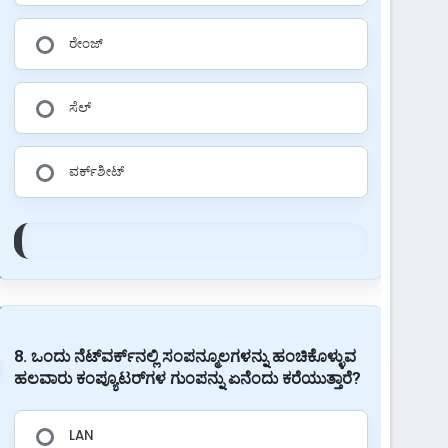
ರೇಂಜ್
ಸೆಲ್
ವರ್ಕ್‌ಶೀಟ್
8. ಒಂದು ನೆಟ್‌ವರ್ಕ್‌ನಲ್ಲಿ ಸಂಪನ್ಮೂಲಗಳನ್ನು ಹಂಚಿಕೊಳ್ಳುವ
ಹಲವಾರು ಕಂಪ್ಯೂಟರ್‌ಗಳ ಗುಂಪನ್ನು ಏನೆಂದು ಕರೆಯುತ್ತಾರೆ?
LAN