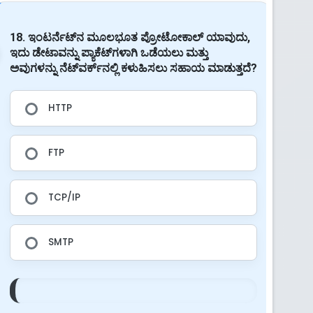
18. ಇಂಟರ್ನೆಟ್‌ನ ಮೂಲಭೂತ ಪ್ರೋಟೋಕಾಲ್ ಯಾವುದು,
ಇದು ಡೇಟಾವನ್ನು ಪ್ಯಾಕೆಟ್‌ಗಳಾಗಿ ಒಡೆಯಲು ಮತ್ತು
ಅವುಗಳನ್ನು ನೆಟ್‌ವರ್ಕ್‌ನಲ್ಲಿ ಕಳುಹಿಸಲು ಸಹಾಯ ಮಾಡುತ್ತದೆ?
HTTP
FTP
TCP/IP
SMTP