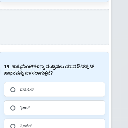
19. ಡಾಕ್ಯುಮೆಂಟ್‌ಗಳನ್ನು ಮುದ್ರಿಸಲು ಯಾವ ಔಟ್‌ಪುಟ್
ಸಾಧನವನ್ನು ಬಳಸಲಾಗುತ್ತದೆ?
ಮಾನಿಟರ್
ಸ್ಪೀಕರ್
ಪ್ರಿಂಟರ್