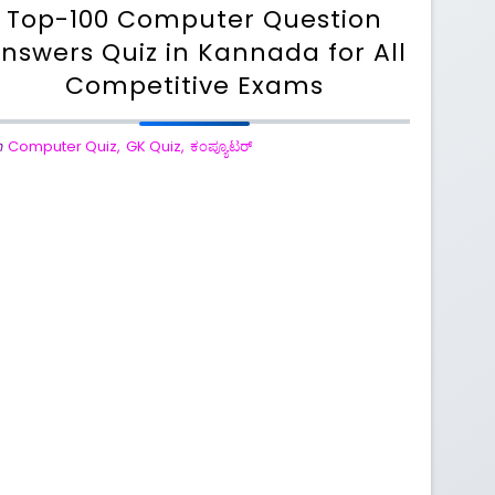
Top-100 Computer Question
nswers Quiz in Kannada for All
Competitive Exams
n
Computer Quiz
,
GK Quiz
,
ಕಂಪ್ಯೂಟರ್