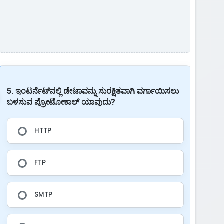
5. ಇಂಟರ್ನೆಟ್‌ನಲ್ಲಿ ಡೇಟಾವನ್ನು ಸುರಕ್ಷಿತವಾಗಿ ವರ್ಗಾಯಿಸಲು
ಬಳಸುವ ಪ್ರೋಟೋಕಾಲ್ ಯಾವುದು?
HTTP
FTP
SMTP