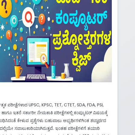
್ಧಾತ್ಮಕ ಪರೀಕ್ಷೆಗಳಾದ UPSC, KPSC, TET, CTET, SDA, FDA, PSI,
ಹಾಗೂ ಇತರೆ ಸರ್ಕಾರೀ ನೇಮಕಾತಿ ಪರೀಕ್ಷೆಗಳಲ್ಲಿ ಕಂಪ್ಯೂಟರ್ ವಿಷಯಕ್ಕೆ
ಧಿಸಿದಂತೆ ಕೇಳುವ ಪ್ರಶ್ನೆಗಳು ಬಹುಪಾಲು ಅಭ್ಯರ್ಥಿಗಳಿಗಿಂತ ಶಬ್ದಾರ್ಥದ
ಲ್ಲಿಯೇ ಸವಾಲುಕಾರಿಯಾಗಿರುತ್ತವೆ. ಇಂತಹ ಪರೀಕ್ಷೆಗಳಿಗೆ ತಯಾರಿ