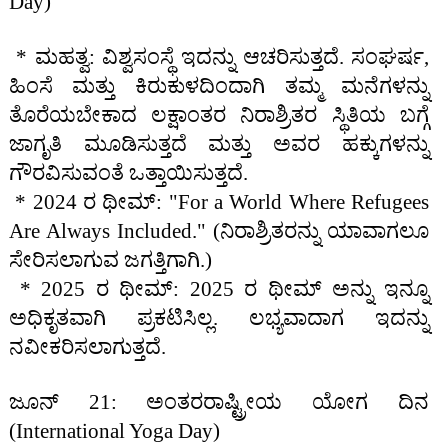
Day)
* ಮಹತ್ವ: ವಿಶ್ವಸಂಸ್ಥೆ ಇದನ್ನು ಆಚರಿಸುತ್ತದೆ. ಸಂಘರ್ಷ,
ಹಿಂಸೆ ಮತ್ತು ಕಿರುಕುಳದಿಂದಾಗಿ ತಮ್ಮ ಮನೆಗಳನ್ನು
ತೊರೆಯಬೇಕಾದ ಲಕ್ಷಾಂತರ ನಿರಾಶ್ರಿತರ ಸ್ಥಿತಿಯ ಬಗ್ಗೆ
ಜಾಗೃತಿ ಮೂಡಿಸುತ್ತದೆ ಮತ್ತು ಅವರ ಹಕ್ಕುಗಳನ್ನು
ಗೌರವಿಸುವಂತೆ ಒತ್ತಾಯಿಸುತ್ತದೆ.
* 2024 ರ ಥೀಮ್: "For a World Where Refugees
Are Always Included." (ನಿರಾಶ್ರಿತರನ್ನು ಯಾವಾಗಲೂ
ಸೇರಿಸಲಾಗುವ ಜಗತ್ತಿಗಾಗಿ.)
* 2025 ರ ಥೀಮ್: 2025 ರ ಥೀಮ್ ಅನ್ನು ಇನ್ನೂ
ಅಧಿಕೃತವಾಗಿ ಪ್ರಕಟಿಸಿಲ್ಲ. ಲಭ್ಯವಾದಾಗ ಇದನ್ನು
ನವೀಕರಿಸಲಾಗುತ್ತದೆ.
ಜೂನ್ 21: ಅಂತರರಾಷ್ಟ್ರೀಯ ಯೋಗ ದಿನ
(International Yoga Day)