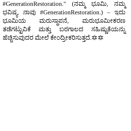
#GenerationRestoration." (ನಮ್ಮ ಭೂಮಿ, ನಮ್ಮ
ಭವಿಷ್ಯ. ನಾವು #GenerationRestoration.) – ಇದು
ಭೂಮಿಯ ಮರುಸ್ಥಾಪನೆ, ಮರುಭೂಮೀಕರಣ
ತಡೆಗಟ್ಟುವಿಕೆ ಮತ್ತು ಬರಗಾಲದ ಸಹಿಷ್ಣುತೆಯನ್ನು
ಹೆಚ್ಚಿಸುವುದರ ಮೇಲೆ ಕೇಂದ್ರೀಕರಿಸುತ್ತದೆ.🔯🔯