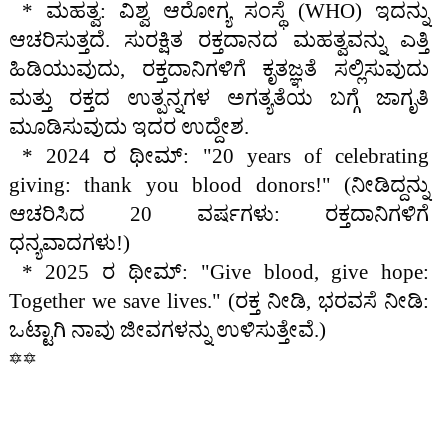
* ಮಹತ್ವ: ವಿಶ್ವ ಆರೋಗ್ಯ ಸಂಸ್ಥೆ (WHO) ಇದನ್ನು
ಆಚರಿಸುತ್ತದೆ. ಸುರಕ್ಷಿತ ರಕ್ತದಾನದ ಮಹತ್ವವನ್ನು ಎತ್ತಿ
ಹಿಡಿಯುವುದು, ರಕ್ತದಾನಿಗಳಿಗೆ ಕೃತಜ್ಞತೆ ಸಲ್ಲಿಸುವುದು
ಮತ್ತು ರಕ್ತದ ಉತ್ಪನ್ನಗಳ ಅಗತ್ಯತೆಯ ಬಗ್ಗೆ ಜಾಗೃತಿ
ಮೂಡಿಸುವುದು ಇದರ ಉದ್ದೇಶ.
* 2024 ರ ಥೀಮ್: "20 years of celebrating
giving: thank you blood donors!" (ನೀಡಿದ್ದನ್ನು
ಆಚರಿಸಿದ 20 ವರ್ಷಗಳು: ರಕ್ತದಾನಿಗಳಿಗೆ
ಧನ್ಯವಾದಗಳು!)
* 2025 ರ ಥೀಮ್: "Give blood, give hope:
Together we save lives." (ರಕ್ತ ನೀಡಿ, ಭರವಸೆ ನೀಡಿ:
ಒಟ್ಟಾಗಿ ನಾವು ಜೀವಗಳನ್ನು ಉಳಿಸುತ್ತೇವೆ.)
🔯🔯