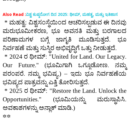
Also Read :
ವಿಶ್ವ ಕುಷ್ಠರೋಗ ದಿನ 2025: ಥೀಮ್, ಮಹತ್ವ, ಮತ್ತು ಇತಿಹಾಸ
* ಮಹತ್ವ: ವಿಶ್ವಸಂಸ್ಥೆಯಿಂದ ಆಚರಿಸಲ್ಪಡುವ ಈ ದಿನವು
ಮರುಭೂಮೀಕರಣ, ಭೂ ಅವನತಿ ಮತ್ತು ಬರಗಾಲದ
ಪರಿಣಾಮಗಳ ಬಗ್ಗೆ ಜಾಗೃತಿ ಮೂಡಿಸುತ್ತದೆ. ಭೂ
ನಿರ್ವಹಣೆ ಮತ್ತು ಸುಸ್ಥಿರ ಅಭಿವೃದ್ಧಿಗೆ ಒತ್ತು ನೀಡುತ್ತದೆ.
* 2024 ರ ಥೀಮ್: "United for Land. Our Legacy.
Our Future." (ಭೂಮಿಗಾಗಿ ಒಗ್ಗೂಡೋಣ. ನಮ್ಮ
ಪರಂಪರೆ. ನಮ್ಮ ಭವಿಷ್ಯ.) – ಇದು ಭೂ ನಿರ್ವಹಣೆಯ
ಭವಿಷ್ಯದ ಪಾತ್ರವನ್ನು ಎತ್ತಿ ತೋರಿಸುತ್ತದೆ.
* 2025 ರ ಥೀಮ್: "Restore the Land. Unlock the
Opportunities." (ಭೂಮಿಯನ್ನು ಮರುಸ್ಥಾಪಿಸಿ.
ಅವಕಾಶಗಳನ್ನು ಅನ್ಲಾಕ್ ಮಾಡಿ.)
🔯🔯