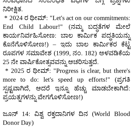
ಸಂವಿಧಾನದ ಸಂಬಂಧಿತ ವಿಧಿಗಳ ಬಗ್ಗೆ ಪ್ರಶ್ನೆಗಳು
ನಿರೀಕ್ಷಿತ.
* 2024 ರ ಥೀಮ್: "Let's act on our commitments:
End Child Labour!" (ನಮ್ಮ ಬದ್ಧತೆಗಳ ಮೇಲೆ
ಕಾರ್ಯನಿರ್ವಹಿಸೋಣ: ಬಾಲ ಕಾರ್ಮಿಕ ಪದ್ಧತಿಯನ್ನು
ಕೊನೆಗೊಳಿಸೋಣ!) – ಇದು ಬಾಲ ಕಾರ್ಮಿಕರ ಕೆಟ್ಟ
ರೂಪಗಳ ಸಮಾವೇಶ (1999, ನಂ. 182) ಅಳವಡಿಕೆಯ
25 ನೇ ವಾರ್ಷಿಕೋತ್ಸವವನ್ನು ಆಚರಿಸುತ್ತದೆ.
* 2025 ರ ಥೀಮ್: "Progress is clear, but there's
more to do: let's speed up efforts!" (ಪ್ರಗತಿ
ಸ್ಪಷ್ಟವಾಗಿದೆ, ಆದರೆ ಇನ್ನೂ ಹೆಚ್ಚು ಮಾಡಬೇಕಾಗಿದೆ:
ಪ್ರಯತ್ನಗಳನ್ನು ವೇಗಗೊಳಿಸೋಣ!)
ಜೂನ್ 14: ವಿಶ್ವ ರಕ್ತದಾನಿಗಳ ದಿನ (World Blood
Donor Day)