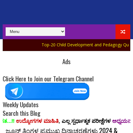
Top-20 Child Development and Pedagogy Quiz in Kannada Par
Ads
Click Here to Join our Telegram Channel
Weekly Updates
Search this Blog
 ಮಾಹಿತಿ
, ಎಲ್ಲ ಸ್ಪರ್ಧಾತ್ಮಕ ಪರೀಕ್ಷೆಗಳ
ಅಧ್ಯಯನ ಸಾಮಗ್ರಿ,
ಪಿಡಿಎಫ್ ನ
ಜೂನ್ ತಿಂಗಳ ಪ್ರಮುಖ ದಿನಾಚರಣೆಗಳು 2024 &