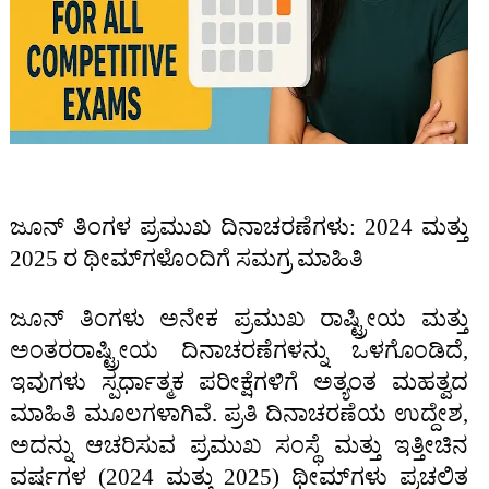
ಜೂನ್ ತಿಂಗಳ ಪ್ರಮುಖ ದಿನಾಚರಣೆಗಳು: 2024 ಮತ್ತು
2025 ರ ಥೀಮ್‌ಗಳೊಂದಿಗೆ ಸಮಗ್ರ ಮಾಹಿತಿ
ಜೂನ್ ತಿಂಗಳು ಅನೇಕ ಪ್ರಮುಖ ರಾಷ್ಟ್ರೀಯ ಮತ್ತು
ಅಂತರರಾಷ್ಟ್ರೀಯ ದಿನಾಚರಣೆಗಳನ್ನು ಒಳಗೊಂಡಿದೆ,
ಇವುಗಳು ಸ್ಪರ್ಧಾತ್ಮಕ ಪರೀಕ್ಷೆಗಳಿಗೆ ಅತ್ಯಂತ ಮಹತ್ವದ
ಮಾಹಿತಿ ಮೂಲಗಳಾಗಿವೆ. ಪ್ರತಿ ದಿನಾಚರಣೆಯ ಉದ್ದೇಶ,
ಅದನ್ನು ಆಚರಿಸುವ ಪ್ರಮುಖ ಸಂಸ್ಥೆ ಮತ್ತು ಇತ್ತೀಚಿನ
ವರ್ಷಗಳ (2024 ಮತ್ತು 2025) ಥೀಮ್‌ಗಳು ಪ್ರಚಲಿತ