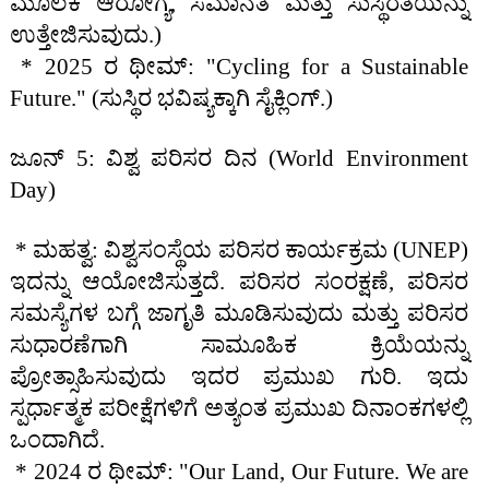
ಮೂಲಕ ಆರೋಗ್ಯ, ಸಮಾನತೆ ಮತ್ತು ಸುಸ್ಥಿರತೆಯನ್ನು
ಉತ್ತೇಜಿಸುವುದು.)
* 2025 ರ ಥೀಮ್: "Cycling for a Sustainable
Future." (ಸುಸ್ಥಿರ ಭವಿಷ್ಯಕ್ಕಾಗಿ ಸೈಕ್ಲಿಂಗ್.)
ಜೂನ್ 5: ವಿಶ್ವ ಪರಿಸರ ದಿನ (World Environment
Day)
* ಮಹತ್ವ: ವಿಶ್ವಸಂಸ್ಥೆಯ ಪರಿಸರ ಕಾರ್ಯಕ್ರಮ (UNEP)
ಇದನ್ನು ಆಯೋಜಿಸುತ್ತದೆ. ಪರಿಸರ ಸಂರಕ್ಷಣೆ, ಪರಿಸರ
ಸಮಸ್ಯೆಗಳ ಬಗ್ಗೆ ಜಾಗೃತಿ ಮೂಡಿಸುವುದು ಮತ್ತು ಪರಿಸರ
ಸುಧಾರಣೆಗಾಗಿ ಸಾಮೂಹಿಕ ಕ್ರಿಯೆಯನ್ನು
ಪ್ರೋತ್ಸಾಹಿಸುವುದು ಇದರ ಪ್ರಮುಖ ಗುರಿ. ಇದು
ಸ್ಪರ್ಧಾತ್ಮಕ ಪರೀಕ್ಷೆಗಳಿಗೆ ಅತ್ಯಂತ ಪ್ರಮುಖ ದಿನಾಂಕಗಳಲ್ಲಿ
ಒಂದಾಗಿದೆ.
* 2024 ರ ಥೀಮ್: "Our Land, Our Future. We are