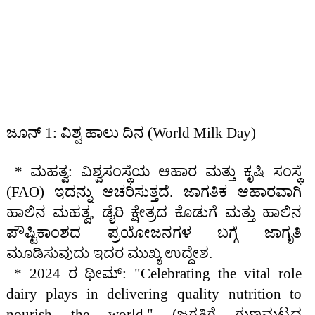
ಜೂನ್ 1: ವಿಶ್ವ ಹಾಲು ದಿನ (World Milk Day)
* ಮಹತ್ವ: ವಿಶ್ವಸಂಸ್ಥೆಯ ಆಹಾರ ಮತ್ತು ಕೃಷಿ ಸಂಸ್ಥೆ
(FAO) ಇದನ್ನು ಆಚರಿಸುತ್ತದೆ. ಜಾಗತಿಕ ಆಹಾರವಾಗಿ
ಹಾಲಿನ ಮಹತ್ವ, ಡೈರಿ ಕ್ಷೇತ್ರದ ಕೊಡುಗೆ ಮತ್ತು ಹಾಲಿನ
ಪೌಷ್ಟಿಕಾಂಶದ ಪ್ರಯೋಜನಗಳ ಬಗ್ಗೆ ಜಾಗೃತಿ
ಮೂಡಿಸುವುದು ಇದರ ಮುಖ್ಯ ಉದ್ದೇಶ.
* 2024 ರ ಥೀಮ್: "Celebrating the vital role
dairy plays in delivering quality nutrition to
nourish the world." (ಜಗತ್ತಿಗೆ ಗುಣಮಟ್ಟದ