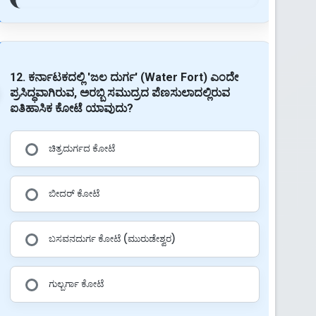
12. ಕರ್ನಾಟಕದಲ್ಲಿ 'ಜಲ ದುರ್ಗ' (Water Fort) ಎಂದೇ
ಪ್ರಸಿದ್ಧವಾಗಿರುವ, ಅರಬ್ಬಿ ಸಮುದ್ರದ ಪೆಣಸುಲಾದಲ್ಲಿರುವ
ಐತಿಹಾಸಿಕ ಕೋಟೆ ಯಾವುದು?
ಚಿತ್ರದುರ್ಗದ ಕೋಟೆ
ಬೀದರ್ ಕೋಟೆ
ಬಸವನದುರ್ಗ ಕೋಟೆ (ಮುರುಡೇಶ್ವರ)
ಗುಲ್ಬರ್ಗಾ ಕೋಟೆ