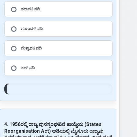
ಶರಾವತಿ ನದಿ
ಗಂಗಾವಳಿ ನದಿ
ನೇತ್ರಾವತಿ ನದಿ
ಕಾಳಿ ನದಿ
4. 1956ರಲ್ಲಿ ರಾಜ್ಯ ಪುನಸ್ಸಂಘಟನೆ ಕಾಯ್ದೆಯ (States
Reorganisation Act) ಅಡಿಯಲ್ಲಿ ಮೈಸೂರು ರಾಜ್ಯವು