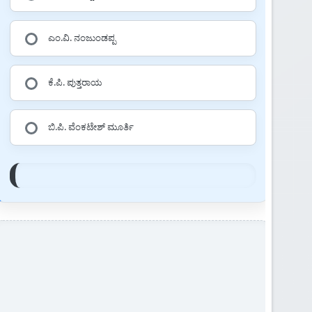
ಎಂ.ವಿ. ನಂಜುಂಡಪ್ಪ
ಕೆ.ಪಿ. ಪುತ್ತರಾಯ
ಬಿ.ಪಿ. ವೆಂಕಟೇಶ್ ಮೂರ್ತಿ