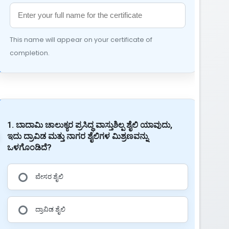
This name will appear on your certificate of
completion.
1. ಬಾದಾಮಿ ಚಾಲುಕ್ಯರ ಪ್ರಸಿದ್ಧ ವಾಸ್ತುಶಿಲ್ಪ ಶೈಲಿ ಯಾವುದು,
ಇದು ದ್ರಾವಿಡ ಮತ್ತು ನಾಗರ ಶೈಲಿಗಳ ಮಿಶ್ರಣವನ್ನು
ಒಳಗೊಂಡಿದೆ?
ವೇಸರ ಶೈಲಿ
ದ್ರಾವಿಡ ಶೈಲಿ