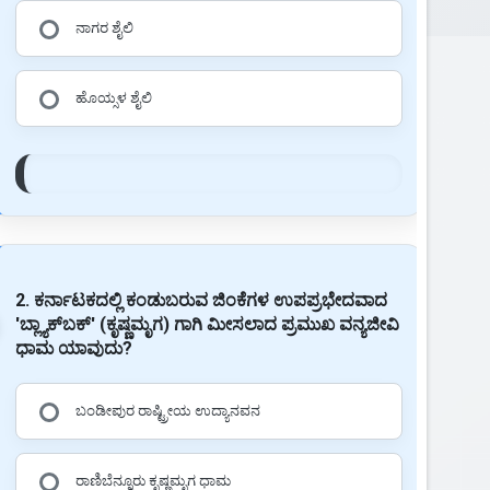
ನಾಗರ ಶೈಲಿ
ಹೊಯ್ಸಳ ಶೈಲಿ
2. ಕರ್ನಾಟಕದಲ್ಲಿ ಕಂಡುಬರುವ ಜಿಂಕೆಗಳ ಉಪಪ್ರಭೇದವಾದ
'ಬ್ಲ್ಯಾಕ್‌ಬಕ್' (ಕೃಷ್ಣಮೃಗ) ಗಾಗಿ ಮೀಸಲಾದ ಪ್ರಮುಖ ವನ್ಯಜೀವಿ
ಧಾಮ ಯಾವುದು?
ಬಂಡೀಪುರ ರಾಷ್ಟ್ರೀಯ ಉದ್ಯಾನವನ
ರಾಣಿಬೆನ್ನೂರು ಕೃಷ್ಣಮೃಗ ಧಾಮ