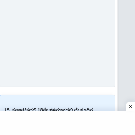
15. ಕರ್ನಾಟಕದಲ್ಲಿ 18ನೇ ಶತಮಾನದಲ್ಲಿ ಮೈಸೂರಿನ
ಆಡಳಿತದಲ್ಲಿದ್ದಾಗ, 'ಅಕ್ಬರಿ ಮೊಹರು' ಗಳನ್ನು ಹೊರಡಿಸಿದವರು
ಯಾರು?