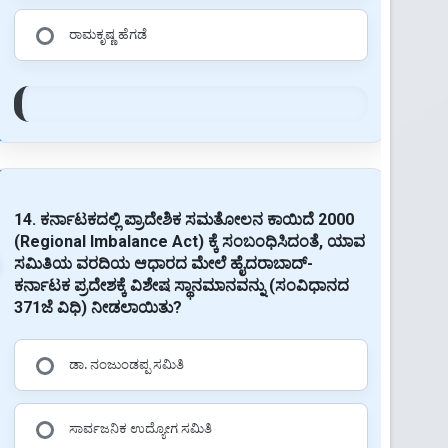
ರಾಮಕೃಷ್ಣ ಹೆಗಡೆ
14. ಕರ್ನಾಟಕದಲ್ಲಿ ಪ್ರಾದೇಶಿಕ ಸಮತೋಲನ ಕಾಯಿದೆ 2000
(Regional Imbalance Act) ಕ್ಕೆ ಸಂಬಂಧಿಸಿದಂತೆ, ಯಾವ
ಸಮಿತಿಯ ವರದಿಯ ಆಧಾರದ ಮೇಲೆ ಹೈದರಾಬಾದ್-
ಕರ್ನಾಟಕ ಪ್ರದೇಶಕ್ಕೆ ವಿಶೇಷ ಸ್ಥಾನಮಾನವನ್ನು (ಸಂವಿಧಾನದ
371ಜೆ ವಿಧಿ) ನೀಡಲಾಯಿತು?
ಡಾ. ನಂಜುಂಡಪ್ಪ ಸಮಿತಿ
ಸಾರ್ವಜನಿಕ ಉದ್ಯೋಗ ಸಮಿತಿ