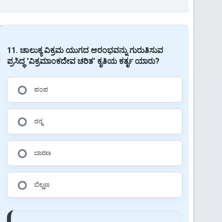
11. ಚಾಲುಕ್ಯ ವಿಕ್ರಮ ಯುಗದ ಆರಂಭವನ್ನು ಗುರುತಿಸುವ
ಪ್ರಸಿದ್ಧ 'ವಿಕ್ರಮಾಂಕದೇವ ಚರಿತ' ಕೃತಿಯ ಕರ್ತೃ ಯಾರು?
ಪಂಪ
ರನ್ನ
ಬಾರಣ
ಬಿಲ್ಹಣ