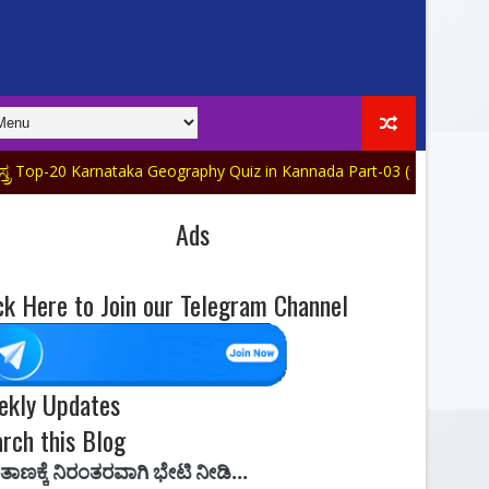
arnataka Geography Quiz in Kannada Part-03 (ಇಂದಿನ ವಿಶೇಷ ಅಪ್‌ಡೇಟ್)
Ads
ck Here to Join our Telegram Channel
ekly Updates
rch this Blog
ವಾಗಿ ಭೇಟಿ ನೀಡಿ...