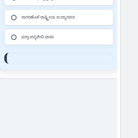
ನಾಗರಹೊಳೆ ರಾಷ್ಟ್ರೀಯ ಉದ್ಯಾನವನ
ಭದ್ರಾ ವನ್ಯಜೀವಿ ಧಾಮ