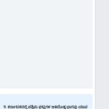
9. ಕರ್ನಾಟಕದಲ್ಲಿ ಪಶ್ಚಿಮ ಘಟ್ಟಗಳ ಅತಿದೊಡ್ಡ ಭಾಗವು ಯಾವ