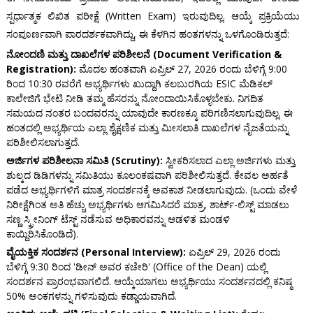
ಸ್ಪರ್ಧಾತ್ಮಕ ಲಿಖಿತ ಪರೀಕ್ಷೆ (Written Exam) ಇರುವುದಿಲ್ಲ. ಆಯ್ಕೆ ಪ್ರಕ್ರಿಯೆಯು
ಸಂಪೂರ್ಣವಾಗಿ ಪಾರದರ್ಶಕವಾಗಿದ್ದು, ಈ ಕೆಳಗಿನ ಹಂತಗಳನ್ನು ಒಳಗೊಂಡಿರುತ್ತದೆ:
ನೋಂದಣಿ ಮತ್ತು ದಾಖಲೆಗಳ ಪರಿಶೀಲನೆ (Document Verification &
Registration):
ಮೊದಲ ಹಂತವಾಗಿ ಏಪ್ರಿಲ್ 27, 2026 ರಂದು ಬೆಳಿಗ್ಗೆ 9:00
ರಿಂದ 10:30 ರವರೆಗೆ ಅಭ್ಯರ್ಥಿಗಳು ಖುದ್ದಾಗಿ ಕಲಬುರಗಿಯ ESIC ಮೆಡಿಕಲ್
ಕಾಲೇಜಿಗೆ ಭೇಟಿ ನೀಡಿ ತಮ್ಮ ಹೆಸರನ್ನು ನೋಂದಾಯಿಸಿಕೊಳ್ಳಬೇಕು. ನಿಗದಿತ
ಸಮಯದ ನಂತರ ಬಂದವರನ್ನು ಯಾವುದೇ ಕಾರಣಕ್ಕೂ ಪರಿಗಣಿಸಲಾಗುವುದಿಲ್ಲ. ಈ
ಹಂತದಲ್ಲಿ ಅಭ್ಯರ್ಥಿಯ ಎಲ್ಲಾ ಶೈಕ್ಷಣಿಕ ಮತ್ತು ಮೀಸಲಾತಿ ದಾಖಲೆಗಳ ನೈಜತೆಯನ್ನು
ಪರಿಶೀಲಿಸಲಾಗುತ್ತದೆ.
ಅರ್ಜಿಗಳ ಪರಿಶೀಲನಾ ಸಮಿತಿ (Scrutiny):
ಸ್ವೀಕರಿಸಲಾದ ಎಲ್ಲಾ ಅರ್ಜಿಗಳು ಮತ್ತು
ಶುಲ್ಕದ ಡಿಡಿಗಳನ್ನು ಸಮಿತಿಯು ಕೂಲಂಕಷವಾಗಿ ಪರಿಶೀಲಿಸುತ್ತದೆ. ಕೇವಲ ಅರ್ಹತೆ
ಪಡೆದ ಅಭ್ಯರ್ಥಿಗಳಿಗೆ ಮಾತ್ರ ಸಂದರ್ಶನಕ್ಕೆ ಅವಕಾಶ ನೀಡಲಾಗುವುದು. (ಒಂದು ವೇಳೆ
ನಿರೀಕ್ಷೆಗಿಂತ ಅತಿ ಹೆಚ್ಚು ಅಭ್ಯರ್ಥಿಗಳು ಆಗಮಿಸಿದರೆ ಮಾತ್ರ, ಶಾರ್ಟ್-ಲಿಸ್ಟ್ ಮಾಡಲು
ಸಣ್ಣ ಸ್ಕ್ರೀನಿಂಗ್ ಟೆಸ್ಟ್ ನಡೆಸುವ ಅಧಿಕಾರವನ್ನು ಆಡಳಿತ ಮಂಡಳಿ
ಕಾಯ್ದಿರಿಸಿಕೊಂಡಿದೆ).
ವೈಯಕ್ತಿಕ ಸಂದರ್ಶನ (Personal Interview):
ಏಪ್ರಿಲ್ 29, 2026 ರಂದು
ಬೆಳಿಗ್ಗೆ 9:30 ರಿಂದ 'ಡೀನ್ ಅವರ ಕಚೇರಿ' (Office of the Dean) ಯಲ್ಲಿ
ಸಂದರ್ಶನ ಪ್ರಾರಂಭವಾಗಲಿದೆ. ಆಯ್ಕೆಯಾಗಲು ಅಭ್ಯರ್ಥಿಯು ಸಂದರ್ಶನದಲ್ಲಿ ಕನಿಷ್ಠ
50% ಅಂಕಗಳನ್ನು ಗಳಿಸುವುದು ಕಡ್ಡಾಯವಾಗಿದೆ.