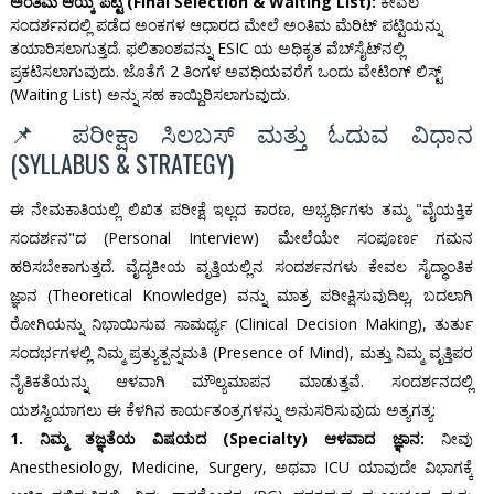
ಅಂತಿಮ ಆಯ್ಕೆ ಪಟ್ಟಿ (Final Selection & Waiting List):
ಕೇವಲ
ಸಂದರ್ಶನದಲ್ಲಿ ಪಡೆದ ಅಂಕಗಳ ಆಧಾರದ ಮೇಲೆ ಅಂತಿಮ ಮೆರಿಟ್ ಪಟ್ಟಿಯನ್ನು
ತಯಾರಿಸಲಾಗುತ್ತದೆ. ಫಲಿತಾಂಶವನ್ನು ESIC ಯ ಅಧಿಕೃತ ವೆಬ್‌ಸೈಟ್‌ನಲ್ಲಿ
ಪ್ರಕಟಿಸಲಾಗುವುದು. ಜೊತೆಗೆ 2 ತಿಂಗಳ ಅವಧಿಯವರೆಗೆ ಒಂದು ವೇಟಿಂಗ್ ಲಿಸ್ಟ್
(Waiting List) ಅನ್ನು ಸಹ ಕಾಯ್ದಿರಿಸಲಾಗುವುದು.
📌 ಪರೀಕ್ಷಾ ಸಿಲಬಸ್ ಮತ್ತು ಓದುವ ವಿಧಾನ
(SYLLABUS & STRATEGY)
ಈ ನೇಮಕಾತಿಯಲ್ಲಿ ಲಿಖಿತ ಪರೀಕ್ಷೆ ಇಲ್ಲದ ಕಾರಣ, ಅಭ್ಯರ್ಥಿಗಳು ತಮ್ಮ "ವೈಯಕ್ತಿಕ
ಸಂದರ್ಶನ"ದ (Personal Interview) ಮೇಲೆಯೇ ಸಂಪೂರ್ಣ ಗಮನ
ಹರಿಸಬೇಕಾಗುತ್ತದೆ. ವೈದ್ಯಕೀಯ ವೃತ್ತಿಯಲ್ಲಿನ ಸಂದರ್ಶನಗಳು ಕೇವಲ ಸೈದ್ಧಾಂತಿಕ
ಜ್ಞಾನ (Theoretical Knowledge) ವನ್ನು ಮಾತ್ರ ಪರೀಕ್ಷಿಸುವುದಿಲ್ಲ, ಬದಲಾಗಿ
ರೋಗಿಯನ್ನು ನಿಭಾಯಿಸುವ ಸಾಮರ್ಥ್ಯ (Clinical Decision Making), ತುರ್ತು
ಸಂದರ್ಭಗಳಲ್ಲಿ ನಿಮ್ಮ ಪ್ರತ್ಯುತ್ಪನ್ನಮತಿ (Presence of Mind), ಮತ್ತು ನಿಮ್ಮ ವೃತ್ತಿಪರ
ನೈತಿಕತೆಯನ್ನು ಆಳವಾಗಿ ಮೌಲ್ಯಮಾಪನ ಮಾಡುತ್ತವೆ. ಸಂದರ್ಶನದಲ್ಲಿ
ಯಶಸ್ವಿಯಾಗಲು ಈ ಕೆಳಗಿನ ಕಾರ್ಯತಂತ್ರಗಳನ್ನು ಅನುಸರಿಸುವುದು ಅತ್ಯಗತ್ಯ:
1. ನಿಮ್ಮ ತಜ್ಞತೆಯ ವಿಷಯದ (Specialty) ಆಳವಾದ ಜ್ಞಾನ:
ನೀವು
Anesthesiology, Medicine, Surgery, ಅಥವಾ ICU ಯಾವುದೇ ವಿಭಾಗಕ್ಕೆ