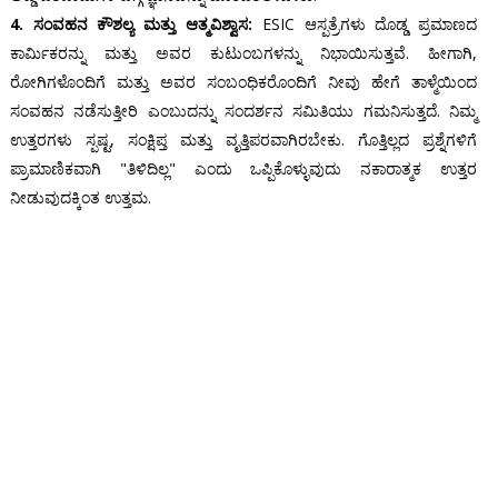
4. ಸಂವಹನ ಕೌಶಲ್ಯ ಮತ್ತು ಆತ್ಮವಿಶ್ವಾಸ:
ESIC ಆಸ್ಪತ್ರೆಗಳು ದೊಡ್ಡ ಪ್ರಮಾಣದ
ಕಾರ್ಮಿಕರನ್ನು ಮತ್ತು ಅವರ ಕುಟುಂಬಗಳನ್ನು ನಿಭಾಯಿಸುತ್ತವೆ. ಹೀಗಾಗಿ,
ರೋಗಿಗಳೊಂದಿಗೆ ಮತ್ತು ಅವರ ಸಂಬಂಧಿಕರೊಂದಿಗೆ ನೀವು ಹೇಗೆ ತಾಳ್ಮೆಯಿಂದ
ಸಂವಹನ ನಡೆಸುತ್ತೀರಿ ಎಂಬುದನ್ನು ಸಂದರ್ಶನ ಸಮಿತಿಯು ಗಮನಿಸುತ್ತದೆ. ನಿಮ್ಮ
ಉತ್ತರಗಳು ಸ್ಪಷ್ಟ, ಸಂಕ್ಷಿಪ್ತ ಮತ್ತು ವೃತ್ತಿಪರವಾಗಿರಬೇಕು. ಗೊತ್ತಿಲ್ಲದ ಪ್ರಶ್ನೆಗಳಿಗೆ
ಪ್ರಾಮಾಣಿಕವಾಗಿ "ತಿಳಿದಿಲ್ಲ" ಎಂದು ಒಪ್ಪಿಕೊಳ್ಳುವುದು ನಕಾರಾತ್ಮಕ ಉತ್ತರ
ನೀಡುವುದಕ್ಕಿಂತ ಉತ್ತಮ.