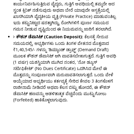
ಕಾರ್ಯನಿರ್ವಹಿಸುತ್ತಿರುವ ವೈದ್ಯರು, ಗುತ್ತಿಗೆ ಅವಧಿಯಲ್ಲಿ ತಮ್ಮದೇ ಆದ
ಸ್ವಂತ ಕ್ಲಿನಿಕ್ ನಡೆಸುವುದು ಅಥವಾ ಬೇರೆ ಯಾವುದೇ ಆಸ್ಪತ್ರೆಯಲ್ಲಿ
ಖಾಸಗಿಯಾಗಿ ವೈದ್ಯಕೀಯ ವೃತ್ತಿ (Private Practice) ಮಾಡುವಂತಿಲ್ಲ.
ಇದು ಕಟ್ಟುನಿಟ್ಟಾದ ಷರತ್ತಾಗಿದ್ದು, ರೋಗಿಗಳಿಗೆ ಪೂರ್ಣ ಸಮಯದ
ಗಮನ ನೀಡುವ ದೃಷ್ಟಿಯಿಂದ ಈ ನಿಯಮವನ್ನು ಜಾರಿಗೆ ತರಲಾಗಿದೆ.
ಕೌಶನ್ ಡೆಪಾಸಿಟ್ (Caution Deposit):
ಕೆಲಸಕ್ಕೆ ಸೇರುವ
ಸಮಯದಲ್ಲಿ, ಅಭ್ಯರ್ಥಿಗಳು ಒಂದು ತಿಂಗಳ ವೇತನದ ಮೊತ್ತವಾದ
₹1,40,545/- ಗಳನ್ನು 'ಡಿಮ್ಯಾಂಡ್ ಡ್ರಾಫ್ಟ್' (Demand Draft)
ಮೂಲಕ ಕೌಶನ್ ಡೆಪಾಸಿಟ್ ಆಗಿ ಪಾವತಿಸಬೇಕಾಗುತ್ತದೆ. ಗುತ್ತಿಗೆ ಅವಧಿ
(1 ವರ್ಷ) ಯಶಸ್ವಿಯಾಗಿ ಮುಗಿದ ನಂತರ, 'ನೋ ಡ್ಯೂಸ್
ಸರ್ಟಿಫಿಕೇಟ್' (No Dues Certificate) ಒದಗಿಸಿದ ಮೇಲೆ ಈ
ಮೊತ್ತವನ್ನು ಸಂಪೂರ್ಣವಾಗಿ ಮರುಪಾವತಿಸಲಾಗುತ್ತದೆ. ಒಂದು ವೇಳೆ
ಆಯ್ಕೆಯಾದ ಅಭ್ಯರ್ಥಿಯು ಕರ್ತವ್ಯಕ್ಕೆ ಸೇರಿದ ಕೇವಲ 3 ತಿಂಗಳೊಳಗೆ
ರಾಜೀನಾಮೆ ನೀಡಿದರೆ ಅಥವಾ ಕೆಲಸ ಬಿಟ್ಟು ಹೋದರೆ, ಈ ಕೌಶನ್
ಡೆಪಾಸಿಟ್ ಹಣವನ್ನು ಆಡಳಿತಾತ್ಮಕ ವೆಚ್ಚವೆಂದು ಮುಟ್ಟುಗೋಲು
(Forfeited) ಹಾಕಿಕೊಳ್ಳಲಾಗುವುದು.