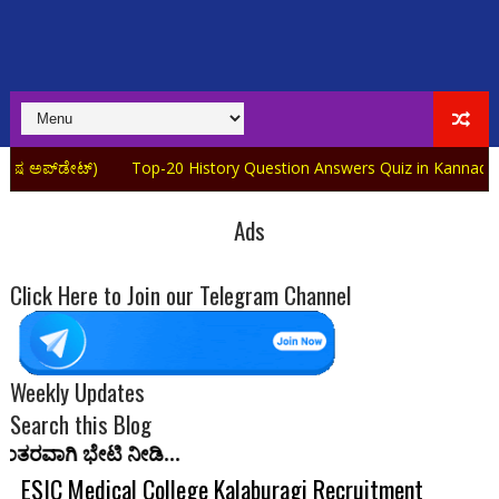
Top-20 History Question Answers Quiz in Kannada Part-05
Top
Ads
Click Here to Join our Telegram Channel
Weekly Updates
Search this Blog
...
ESIC Medical College Kalaburagi Recruitment