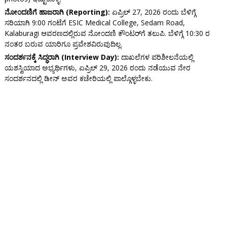
ನೋಂದಣಿಗೆ ಹಾಜರಾಗಿ (Reporting):
ಏಪ್ರಿಲ್ 27, 2026 ರಂದು ಬೆಳಿಗ್ಗೆ
ಸರಿಯಾಗಿ 9:00 ಗಂಟೆಗೆ ESIC Medical College, Sedam Road,
Kalaburagi ಆವರಣದಲ್ಲಿರುವ ನೋಂದಣಿ ಕೌಂಟರ್‌ಗೆ ತಲುಪಿ. ಬೆಳಿಗ್ಗೆ 10:30 ರ
ನಂತರ ಬರುವ ಯಾರಿಗೂ ಪ್ರವೇಶವಿರುವುದಿಲ್ಲ.
ಸಂದರ್ಶನಕ್ಕೆ ಸಿದ್ಧರಾಗಿ (Interview Day):
ದಾಖಲೆಗಳ ಪರಿಶೀಲನೆಯಲ್ಲಿ
ಯಶಸ್ವಿಯಾದ ಅಭ್ಯರ್ಥಿಗಳು, ಏಪ್ರಿಲ್ 29, 2026 ರಂದು ನಡೆಯುವ ನೇರ
ಸಂದರ್ಶನದಲ್ಲಿ ಡೀನ್ ಅವರ ಕಚೇರಿಯಲ್ಲಿ ಪಾಲ್ಗೊಳ್ಳಬೇಕು.