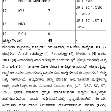
16
Forensic Medicine
2
UR-1, EWS-1
UR-3, SC-1, OBC-
17
ICU
7
1, EWS-2
UR-1, SC-1, ST-1,
18
NICU
4
EWS-1
19
PICU
0
-
ಒಟ್ಟು (Total)
48
-
ಮೇಲ್ಕಂಡ ಪಟ್ಟಿಯನ್ನು ಸೂಕ್ಷ್ಮವಾಗಿ ಗಮನಿಸಿದಾಗ, ಅತಿ ಹೆಚ್ಚು ಹುದ್ದೆಗಳು ICU (7
ಹುದ್ದೆಗಳು), Anesthesiology (4), Pathology (4), Medicine (4) ಹಾಗೂ
NICU (4) ವಿಭಾಗಗಳಲ್ಲಿ ಖಾಲಿ ಇರುವುದು ಕಂಡುಬರುತ್ತದೆ. ಪ್ರಸ್ತುತ ದಿನಗಳಲ್ಲಿ ತೀವ್ರ
ನಿಗಾ ಘಟಕಗಳ (Intensive Care Units) ಅಗತ್ಯತೆ ಅಪಾರವಾಗಿ ಹೆಚ್ಚಾಗುತ್ತಿದ್ದು,
ಆಸ್ಪತ್ರೆಯ ತುರ್ತು ವಿಭಾಗಗಳನ್ನು ಬಲಪಡಿಸುವ ಉದ್ದೇಶದಿಂದ ಈ ವಿಭಾಗಗಳಿಗೆ ಹೆಚ್ಚು
ಒತ್ತು ನೀಡಲಾಗಿದೆ. ಅಭ್ಯರ್ಥಿಗಳು ತಮ್ಮ ಪರಿಣಿತಿಗೆ ಅನುಗುಣವಾಗಿ ಹುದ್ದೆಗಳನ್ನು
ಆಯ್ಕೆ ಮಾಡಿಕೊಳ್ಳಬಹುದು. ಮೀಸಲಾತಿ ನಿಯಮಗಳನ್ನು (UR, OBC, SC, ST,
EWS) ಭಾರತ ಸರ್ಕಾರದ ಪ್ರಸ್ತುತ ಮಾರ್ಗಸೂಚಿಗಳ ಅನ್ವಯ ಕಟ್ಟುನಿಟ್ಟಾಗಿ
ಪಾಲಿಸಲಾಗುವುದು ಎಂದು ಅಧಿಸೂಚನೆಯಲ್ಲಿ ಸ್ಪಷ್ಟಪಡಿಸಲಾಗಿದೆ. ಹೀಗಾಗಿ,
ಹಿಂದುಳಿದ ವರ್ಗ ಹಾಗೂ ಆರ್ಥಿಕವಾಗಿ ದುರ್ಬಲವಾಗಿರುವ ವರ್ಗದ (EWS)