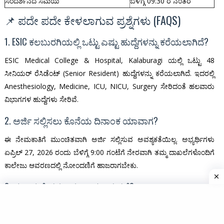
ಸಂದರ್ಶನದ ಸಮಯ
ಬೆಳಿಗ್ಗೆ 09:30 ರ ನಂತರ
📌 ಪದೇ ಪದೇ ಕೇಳಲಾಗುವ ಪ್ರಶ್ನೆಗಳು (FAQS)
1. ESIC ಕಲಬುರಗಿಯಲ್ಲಿ ಒಟ್ಟು ಎಷ್ಟು ಹುದ್ದೆಗಳನ್ನು ಕರೆಯಲಾಗಿದೆ?
ESIC Medical College & Hospital, Kalaburagi ಯಲ್ಲಿ ಒಟ್ಟು 48
ಸೀನಿಯರ್ ರೆಸಿಡೆಂಟ್ (Senior Resident) ಹುದ್ದೆಗಳನ್ನು ಕರೆಯಲಾಗಿದೆ. ಇದರಲ್ಲಿ
Anesthesiology, Medicine, ICU, NICU, Surgery ಸೇರಿದಂತೆ ಹಲವಾರು
ವಿಭಾಗಗಳ ಹುದ್ದೆಗಳು ಸೇರಿವೆ.
2. ಅರ್ಜಿ ಸಲ್ಲಿಸಲು ಕೊನೆಯ ದಿನಾಂಕ ಯಾವಾಗ?
ಈ ನೇಮಕಾತಿಗೆ ಮುಂಚಿತವಾಗಿ ಅರ್ಜಿ ಸಲ್ಲಿಸುವ ಅವಶ್ಯಕತೆಯಿಲ್ಲ. ಅಭ್ಯರ್ಥಿಗಳು
ಏಪ್ರಿಲ್ 27, 2026 ರಂದು ಬೆಳಿಗ್ಗೆ 9:00 ಗಂಟೆಗೆ ನೇರವಾಗಿ ತಮ್ಮ ದಾಖಲೆಗಳೊಂದಿಗೆ
ಕಾಲೇಜು ಆವರಣದಲ್ಲಿ ನೋಂದಣಿಗೆ ಹಾಜರಾಗಬೇಕು.
3. ಮಾಸಿಕ ವೇತನ ಎಷ್ಟು ನೀಡಲಾಗುತ್ತದೆ?
ಆಯ್ಕೆಯಾದ ಪ್ರತಿಯೊಬ್ಬ Senior Resident ಅಭ್ಯರ್ಥಿಗೆ ಪ್ರತಿ ತಿಂಗಳು
₹1,40,545/- ಗಳ ಆಕರ್ಷಕ ಏಕೀಕೃತ ವೇತನವನ್ನು ನೀಡಲಾಗುತ್ತದೆ. ಇದರ ಜೊತೆಗೆ