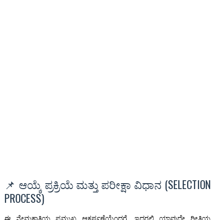
📌 ಆಯ್ಕೆ ಪ್ರಕ್ರಿಯೆ ಮತ್ತು ಪರೀಕ್ಷಾ ವಿಧಾನ (SELECTION
PROCESS)
ಈ ನೇಮಕಾತಿಯ ಪ್ರಮುಖ ಆಕರ್ಷಣೆಯೆಂದರೆ, ಇದರಲ್ಲಿ ಯಾವುದೇ ರೀತಿಯ