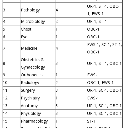
UR-1, ST-1, OBC-
3
Pathology
4
1, EWS-1
4
Microbiology
2
UR-1, ST-1
5
Chest
1
OBC-1
6
Eye
1
OBC-1
EWS-1, SC-1, ST-1,
7
Medicine
4
OBC-1
Obstetrics &
8
3
UR-1, ST-1, OBC-1
Gynaecology
9
Orthopedics
1
EWS-1
10
Radiology
2
OBC-1, EWS-1
11
Surgery
3
UR-1, SC-1, OBC-1
12
Psychiatry
1
EWS-1
13
Anatomy
3
UR-1, SC-1, OBC-1
14
Physiology
3
UR-1, SC-1, OBC-1
15
Pharmacology
1
ST-1