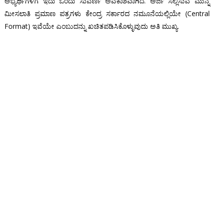
ಅಭ್ಯರ್ಥಿಗಳಿಗೆ ಇದು ಒಂದು ಸುವರ್ಣ ಅವಕಾಶವಾಗಿದೆ. ಅರ್ಜಿ ಸಲ್ಲಿಸುವ ಮುನ್ನ
ಮೀಸಲಾತಿ ಪ್ರಮಾಣ ಪತ್ರಗಳು ಕೇಂದ್ರ ಸರ್ಕಾರದ ನಮೂನೆಯಲ್ಲಿಯೇ (Central
Format) ಇವೆಯೇ ಎಂಬುದನ್ನು ಖಚಿತಪಡಿಸಿಕೊಳ್ಳುವುದು ಅತಿ ಮುಖ್ಯ.