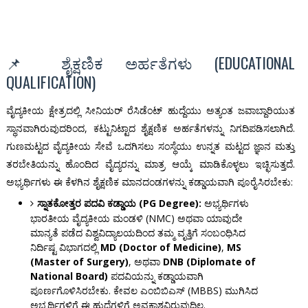
📌 ಶೈಕ್ಷಣಿಕ ಅರ್ಹತೆಗಳು (EDUCATIONAL
QUALIFICATION)
ವೈದ್ಯಕೀಯ ಕ್ಷೇತ್ರದಲ್ಲಿ ಸೀನಿಯರ್ ರೆಸಿಡೆಂಟ್ ಹುದ್ದೆಯು ಅತ್ಯಂತ ಜವಾಬ್ದಾರಿಯುತ
ಸ್ಥಾನವಾಗಿರುವುದರಿಂದ, ಕಟ್ಟುನಿಟ್ಟಾದ ಶೈಕ್ಷಣಿಕ ಅರ್ಹತೆಗಳನ್ನು ನಿಗದಿಪಡಿಸಲಾಗಿದೆ.
ಗುಣಮಟ್ಟದ ವೈದ್ಯಕೀಯ ಸೇವೆ ಒದಗಿಸಲು ಸಂಸ್ಥೆಯು ಉನ್ನತ ಮಟ್ಟದ ಜ್ಞಾನ ಮತ್ತು
ತರಬೇತಿಯನ್ನು ಹೊಂದಿದ ವೈದ್ಯರನ್ನು ಮಾತ್ರ ಆಯ್ಕೆ ಮಾಡಿಕೊಳ್ಳಲು ಇಚ್ಛಿಸುತ್ತದೆ.
ಅಭ್ಯರ್ಥಿಗಳು ಈ ಕೆಳಗಿನ ಶೈಕ್ಷಣಿಕ ಮಾನದಂಡಗಳನ್ನು ಕಡ್ಡಾಯವಾಗಿ ಪೂರೈಸಿರಬೇಕು:
ಸ್ನಾತಕೋತ್ತರ ಪದವಿ ಕಡ್ಡಾಯ (PG Degree):
ಅಭ್ಯರ್ಥಿಗಳು
ಭಾರತೀಯ ವೈದ್ಯಕೀಯ ಮಂಡಳಿ (NMC) ಅಥವಾ ಯಾವುದೇ
ಮಾನ್ಯತೆ ಪಡೆದ ವಿಶ್ವವಿದ್ಯಾಲಯದಿಂದ ತಮ್ಮ ವೃತ್ತಿಗೆ ಸಂಬಂಧಿಸಿದ
ನಿರ್ದಿಷ್ಟ ವಿಭಾಗದಲ್ಲಿ
MD (Doctor of Medicine)
,
MS
(Master of Surgery)
, ಅಥವಾ
DNB (Diplomate of
National Board)
ಪದವಿಯನ್ನು ಕಡ್ಡಾಯವಾಗಿ
ಪೂರ್ಣಗೊಳಿಸಿರಬೇಕು. ಕೇವಲ ಎಂಬಿಬಿಎಸ್ (MBBS) ಮುಗಿಸಿದ
ಅಭ್ಯರ್ಥಿಗಳಿಗೆ ಈ ಹುದ್ದೆಗಳಿಗೆ ಅವಕಾಶವಿರುವುದಿಲ್ಲ.