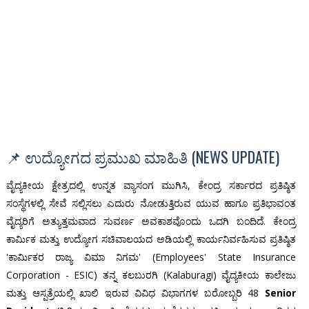
📌 ಉದ್ಯೋಗದ ಪ್ರಮುಖ ಮಾಹಿತಿ (NEWS UPDATE)
ವೈದ್ಯಕೀಯ ಕ್ಷೇತ್ರದಲ್ಲಿ ಉನ್ನತ ವ್ಯಾಸಂಗ ಮುಗಿಸಿ, ಕೇಂದ್ರ ಸರ್ಕಾರದ ಪ್ರತಿಷ್ಠಿತ
ಸಂಸ್ಥೆಗಳಲ್ಲಿ ಸೇವೆ ಸಲ್ಲಿಸಲು ಎದುರು ನೋಡುತ್ತಿರುವ ಯುವ ಹಾಗೂ ಪ್ರತಿಭಾವಂತ
ವೈದ್ಯರಿಗೆ ಅತ್ಯುತ್ತಮವಾದ ಸುವರ್ಣ ಅವಕಾಶವೊಂದು ಒದಗಿ ಬಂದಿದೆ. ಕೇಂದ್ರ
ಕಾರ್ಮಿಕ ಮತ್ತು ಉದ್ಯೋಗ ಸಚಿವಾಲಯದ ಅಡಿಯಲ್ಲಿ ಕಾರ್ಯನಿರ್ವಹಿಸುವ ಪ್ರತಿಷ್ಠಿತ
'ಕಾರ್ಮಿಕರ ರಾಜ್ಯ ವಿಮಾ ನಿಗಮ' (Employees' State Insurance
Corporation - ESIC) ತನ್ನ ಕಲಬುರಗಿ (Kalaburagi) ವೈದ್ಯಕೀಯ ಕಾಲೇಜು
ಮತ್ತು ಆಸ್ಪತ್ರೆಯಲ್ಲಿ ಖಾಲಿ ಇರುವ ವಿವಿಧ ವಿಭಾಗಗಳ ಬರೋಬ್ಬರಿ 48
Senior