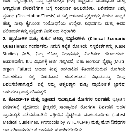
ಅರ್ಜಿ ಸಲ್ಲಿಸುತ್ತಿರಲಿ, ನಿಮ್ಮ ಸ್ನಾತಕೋತ್ತರ (PG) ಪಠ್ಯಕ್ರಮದ ಮೂಲಭೂತ ಮತ್ತು
ಅತ್ಯಾಧುನಿಕ ಬೆಳವಣಿಗೆಗಳ ಬಗ್ಗೆ ಸಂಪೂರ್ಣ ಅರಿವಿರಬೇಕು. ವಿಶೇಷವಾಗಿ ನಿಮ್ಮ
ಪ್ರಬಂಧ (Dissertation/Thesis) ದ ಬಗ್ಗೆ ಆಳವಾದ ಪ್ರಶ್ನೆಗಳನ್ನು ಕೇಳುವ ಸಾಧ್ಯತೆ
ಹೆಚ್ಚು. ನೀವು ಕೈಗೊಂಡ ಸಂಶೋಧನೆಯ ಉದ್ದೇಶ, ವಿಧಾನಗಳು ಮತ್ತು ಅದರ
ಫಲಿತಾಂಶಗಳನ್ನು ಸ್ಪಷ್ಟವಾಗಿ ವಿವರಿಸಲು ಸಿದ್ಧರಾಗಿರಿ.
2. ಪ್ರಾಯೋಗಿಕ ಮತ್ತು ತುರ್ತು ಚಿಕಿತ್ಸಾ ಸನ್ನಿವೇಶಗಳು (Clinical Scenario
Questions):
ಸಂದರ್ಶಕರು ನಿಮಗೆ ಕಲ್ಪಿತ ರೋಗಿಯ ಸನ್ನಿವೇಶಗಳನ್ನು (Case
Studies) ನೀಡಿ, ನಿಮ್ಮ ಚಿಕಿತ್ಸಾ ವಿಧಾನವನ್ನು ವಿವರಿಸಲು ಹೇಳಬಹುದು.
ಉದಾಹರಣೆಗೆ, ICU ವಿಭಾಗಕ್ಕೆ ಅರ್ಜಿ ಸಲ್ಲಿಸಿದರೆ, ಬಹು-ಅಂಗಾಂಗ ವೈಫಲ್ಯ (Multi-
organ Failure) ಅಥವಾ ತೀವ್ರ ಉಸಿರಾಟದ ತೊಂದರೆಯಿರುವ ರೋಗಿಯ
ನಿರ್ವಹಣೆಯ ಬಗ್ಗೆ ನಿಖರವಾದ ಹಂತ-ಹಂತದ ವಿಧಾನವನ್ನು ನೀವು
ವಿವರಿಸಬೇಕಾಗುತ್ತದೆ. ಇಲ್ಲಿ ನಿಮ್ಮ ಆತ್ಮವಿಶ್ವಾಸ ಮತ್ತು ಪ್ರಾಯೋಗಿಕ ಜ್ಞಾನವು
ಬಹುಮುಖ್ಯ ಪಾತ್ರ ವಹಿಸುತ್ತದೆ.
3. ಕೋವಿಡ್-19 ಮತ್ತು ಇತ್ತೀಚಿನ ಸಾಂಕ್ರಾಮಿಕ ರೋಗಗಳ ನಿರ್ವಹಣೆ:
ಇತ್ತೀಚಿನ
ವರ್ಷಗಳಲ್ಲಿ ವೈದ್ಯಕೀಯ ಕ್ಷೇತ್ರದಲ್ಲಿ ಸಾಂಕ್ರಾಮಿಕ ರೋಗಗಳ ನಿರ್ವಹಣೆ ಬಹಳ
ಪ್ರಾಮುಖ್ಯತೆ ಪಡೆದುಕೊಂಡಿದೆ. ಇತ್ತೀಚಿನ ವೈದ್ಯಕೀಯ ಮಾರ್ಗಸೂಚಿಗಳು (Latest
Medical Guidelines, Protocols by WHO/ICMR) ಮತ್ತು ಹೊಸ ಔಷಧಗಳ
ಅಡ್ಡ ಪರಿಣಾಮಗಳ ಬಗ್ಗೆ ಜ್ಞಾನವನ್ನು ಹೊಂದಿರಲೇಬೇಕು.