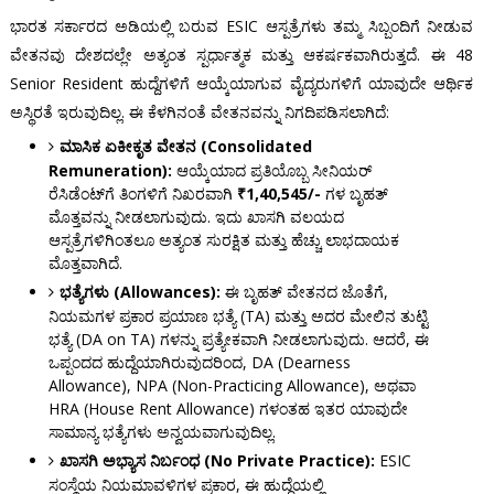
ಭಾರತ ಸರ್ಕಾರದ ಅಡಿಯಲ್ಲಿ ಬರುವ ESIC ಆಸ್ಪತ್ರೆಗಳು ತಮ್ಮ ಸಿಬ್ಬಂದಿಗೆ ನೀಡುವ
ವೇತನವು ದೇಶದಲ್ಲೇ ಅತ್ಯಂತ ಸ್ಪರ್ಧಾತ್ಮಕ ಮತ್ತು ಆಕರ್ಷಕವಾಗಿರುತ್ತದೆ. ಈ 48
Senior Resident ಹುದ್ದೆಗಳಿಗೆ ಆಯ್ಕೆಯಾಗುವ ವೈದ್ಯರುಗಳಿಗೆ ಯಾವುದೇ ಆರ್ಥಿಕ
ಅಸ್ಥಿರತೆ ಇರುವುದಿಲ್ಲ. ಈ ಕೆಳಗಿನಂತೆ ವೇತನವನ್ನು ನಿಗದಿಪಡಿಸಲಾಗಿದೆ:
ಮಾಸಿಕ ಏಕೀಕೃತ ವೇತನ (Consolidated
Remuneration):
ಆಯ್ಕೆಯಾದ ಪ್ರತಿಯೊಬ್ಬ ಸೀನಿಯರ್
ರೆಸಿಡೆಂಟ್‌ಗೆ ತಿಂಗಳಿಗೆ ನಿಖರವಾಗಿ
₹1,40,545/-
ಗಳ ಬೃಹತ್
ಮೊತ್ತವನ್ನು ನೀಡಲಾಗುವುದು. ಇದು ಖಾಸಗಿ ವಲಯದ
ಆಸ್ಪತ್ರೆಗಳಿಗಿಂತಲೂ ಅತ್ಯಂತ ಸುರಕ್ಷಿತ ಮತ್ತು ಹೆಚ್ಚು ಲಾಭದಾಯಕ
ಮೊತ್ತವಾಗಿದೆ.
ಭತ್ಯೆಗಳು (Allowances):
ಈ ಬೃಹತ್ ವೇತನದ ಜೊತೆಗೆ,
ನಿಯಮಗಳ ಪ್ರಕಾರ ಪ್ರಯಾಣ ಭತ್ಯೆ (TA) ಮತ್ತು ಅದರ ಮೇಲಿನ ತುಟ್ಟಿ
ಭತ್ಯೆ (DA on TA) ಗಳನ್ನು ಪ್ರತ್ಯೇಕವಾಗಿ ನೀಡಲಾಗುವುದು. ಆದರೆ, ಈ
ಒಪ್ಪಂದದ ಹುದ್ದೆಯಾಗಿರುವುದರಿಂದ, DA (Dearness
Allowance), NPA (Non-Practicing Allowance), ಅಥವಾ
HRA (House Rent Allowance) ಗಳಂತಹ ಇತರ ಯಾವುದೇ
ಸಾಮಾನ್ಯ ಭತ್ಯೆಗಳು ಅನ್ವಯವಾಗುವುದಿಲ್ಲ.
ಖಾಸಗಿ ಅಭ್ಯಾಸ ನಿರ್ಬಂಧ (No Private Practice):
ESIC
ಸಂಸ್ಥೆಯ ನಿಯಮಾವಳಿಗಳ ಪ್ರಕಾರ, ಈ ಹುದ್ದೆಯಲ್ಲಿ