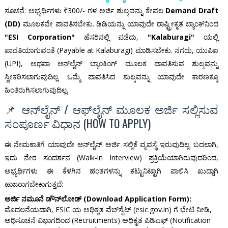
ಸೂಚನೆ: ಅಭ್ಯರ್ಥಿಗಳು ₹300/- ಗಳ ಅರ್ಜಿ ಶುಲ್ಕವನ್ನು ಕೇವಲ
Demand Draft
(DD)
ಮೂಲಕವೇ ಪಾವತಿಸಬೇಕು. ಡಿಡಿಯನ್ನು ಯಾವುದೇ ರಾಷ್ಟ್ರೀಕೃತ ಬ್ಯಾಂಕ್‌ನಿಂದ
"ESI Corporation"
ಹೆಸರಿನಲ್ಲಿ ಪಡೆದು,
"Kalaburagi"
ಯಲ್ಲಿ
ಪಾವತಿಯಾಗುವಂತೆ (Payable at Kalaburagi) ಮಾಡಿಸಬೇಕು. ನಗದು, ಯುಪಿಐ
(UPI), ಅಥವಾ ಆನ್‌ಲೈನ್ ಬ್ಯಾಂಕಿಂಗ್ ಮೂಲಕ ಪಾವತಿಸುವ ಶುಲ್ಕವನ್ನು
ಸ್ವೀಕರಿಸಲಾಗುವುದಿಲ್ಲ. ಒಮ್ಮೆ ಪಾವತಿಸಿದ ಶುಲ್ಕವನ್ನು ಯಾವುದೇ ಕಾರಣಕ್ಕೂ
ಹಿಂತಿರುಗಿಸಲಾಗುವುದಿಲ್ಲ.
📌 ಆನ್‌ಲೈನ್ / ಆಫ್‌ಲೈನ್ ಮೂಲಕ ಅರ್ಜಿ ಸಲ್ಲಿಸುವ
ಸಂಪೂರ್ಣ ವಿಧಾನ (HOW TO APPLY)
ಈ ನೇಮಕಾತಿಗೆ ಯಾವುದೇ ಆನ್‌ಲೈನ್ ಅರ್ಜಿ ಸಲ್ಲಿಕೆ ವ್ಯವಸ್ಥೆ ಇರುವುದಿಲ್ಲ. ಬದಲಾಗಿ,
ಇದು ನೇರ ಸಂದರ್ಶನ (Walk-in Interview) ಪ್ರಕ್ರಿಯೆಯಾಗಿರುವುದರಿಂದ,
ಅಭ್ಯರ್ಥಿಗಳು ಈ ಕೆಳಗಿನ ಹಂತಗಳನ್ನು ಕಟ್ಟುನಿಟ್ಟಾಗಿ ಪಾಲಿಸಿ ಖುದ್ದಾಗಿ
ಹಾಜರಾಗಬೇಕಾಗುತ್ತದೆ:
ಅರ್ಜಿ ನಮೂನೆ ಡೌನ್‌ಲೋಡ್ (Download Application Form):
ಮೊದಲನೆಯದಾಗಿ, ESIC ಯ ಅಧಿಕೃತ ವೆಬ್‌ಸೈಟ್ (esic.gov.in) ಗೆ ಭೇಟಿ ನೀಡಿ,
ಅಧಿಸೂಚನೆ ವಿಭಾಗದಿಂದ (Recruitments) ಅಧಿಕೃತ ಪಿಡಿಎಫ್ (Notification