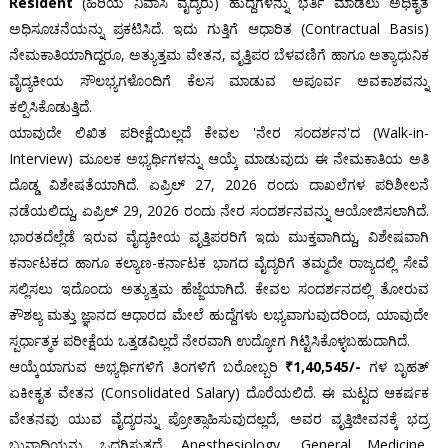
Resident
(ಹಿರಿಯ ನಿವಾಸಿ ವೈದ್ಯರು) ಹುದ್ದೆಗಳನ್ನು ಭರ್ತಿ ಮಾಡಲು ಅಧಿಕೃತ
ಅಧಿಸೂಚನೆಯನ್ನು ಪ್ರಕಟಿಸಿದೆ. ಇದು ಗುತ್ತಿಗೆ ಆಧಾರಿತ (Contractual Basis)
ನೇಮಕಾತಿಯಾಗಿದ್ದರೂ, ಅತ್ಯುತ್ತಮ ವೇತನ, ವೃತ್ತಿಪರ ಬೆಳವಣಿಗೆ ಹಾಗೂ ಅತ್ಯಾಧುನಿಕ
ವೈದ್ಯಕೀಯ ಸೌಲಭ್ಯಗಳೊಂದಿಗೆ ಕೆಲಸ ಮಾಡುವ ಅಪೂರ್ವ ಅವಕಾಶವನ್ನು
ಕಲ್ಪಿಸಿಕೊಡುತ್ತಿದೆ.
ಯಾವುದೇ ಲಿಖಿತ ಪರೀಕ್ಷೆಯಿಲ್ಲದೆ ಕೇವಲ 'ನೇರ ಸಂದರ್ಶನ'ದ (Walk-in-
Interview) ಮೂಲಕ ಅಭ್ಯರ್ಥಿಗಳನ್ನು ಆಯ್ಕೆ ಮಾಡುವುದು ಈ ನೇಮಕಾತಿಯ ಅತಿ
ದೊಡ್ಡ ವಿಶೇಷತೆಯಾಗಿದೆ. ಏಪ್ರಿಲ್ 27, 2026 ರಂದು ದಾಖಲೆಗಳ ಪರಿಶೀಲನೆ
ನಡೆಯಲಿದ್ದು, ಏಪ್ರಿಲ್ 29, 2026 ರಂದು ನೇರ ಸಂದರ್ಶನವನ್ನು ಆಯೋಜಿಸಲಾಗಿದೆ.
ಭಾರತದೆಲ್ಲೆಡೆ ಇರುವ ವೈದ್ಯಕೀಯ ವೃತ್ತಿಪರರಿಗೆ ಇದು ಮುಕ್ತವಾಗಿದ್ದು, ವಿಶೇಷವಾಗಿ
ಕರ್ನಾಟಕದ ಹಾಗೂ ಕಲ್ಯಾಣ-ಕರ್ನಾಟಕ ಭಾಗದ ವೈದ್ಯರಿಗೆ ತಮ್ಮದೇ ರಾಜ್ಯದಲ್ಲಿ ಸೇವೆ
ಸಲ್ಲಿಸಲು ಇದೊಂದು ಅತ್ಯುತ್ತಮ ಹೆಜ್ಜೆಯಾಗಿದೆ. ಕೇವಲ ಸಂದರ್ಶನದಲ್ಲಿ ತೋರುವ
ಕೌಶಲ್ಯ ಮತ್ತು ಜ್ಞಾನದ ಆಧಾರದ ಮೇಲೆ ಹುದ್ದೆಗಳು ಲಭ್ಯವಾಗುವುದರಿಂದ, ಯಾವುದೇ
ಸ್ಪರ್ಧಾತ್ಮಕ ಪರೀಕ್ಷೆಯ ಒತ್ತಡವಿಲ್ಲದೆ ನೇರವಾಗಿ ಉದ್ಯೋಗ ಗಿಟ್ಟಿಸಿಕೊಳ್ಳಬಹುದಾಗಿದೆ.
ಆಯ್ಕೆಯಾಗುವ ಅಭ್ಯರ್ಥಿಗಳಿಗೆ ತಿಂಗಳಿಗೆ ಬರೋಬ್ಬರಿ
₹1,40,545/-
ಗಳ ಬೃಹತ್
ಏಕೀಕೃತ ವೇತನ (Consolidated Salary) ದೊರೆಯಲಿದೆ. ಈ ಮಟ್ಟದ ಆಕರ್ಷಕ
ವೇತನವು ಯುವ ವೈದ್ಯರನ್ನು ಪ್ರೋತ್ಸಾಹಿಸುವುದಲ್ಲದೆ, ಅವರ ವೃತ್ತಿಜೀವನಕ್ಕೆ ಭದ್ರ
ಬುನಾದಿಯನ್ನು ಒದಗಿಸುತ್ತದೆ. Anesthesiology, General Medicine,