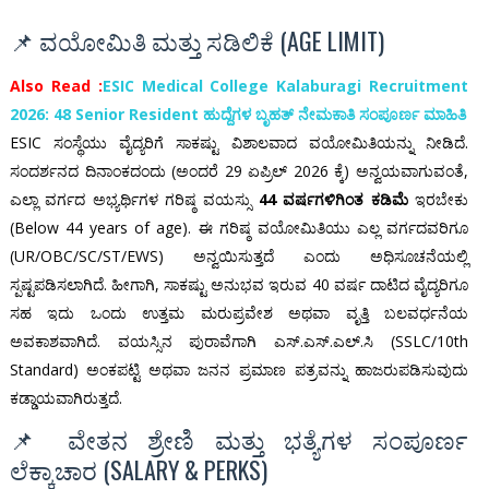
📌 ವಯೋಮಿತಿ ಮತ್ತು ಸಡಿಲಿಕೆ (AGE LIMIT)
Also Read :
ESIC Medical College Kalaburagi Recruitment
2026: 48 Senior Resident ಹುದ್ದೆಗಳ ಬೃಹತ್ ನೇಮಕಾತಿ ಸಂಪೂರ್ಣ ಮಾಹಿತಿ
ESIC ಸಂಸ್ಥೆಯು ವೈದ್ಯರಿಗೆ ಸಾಕಷ್ಟು ವಿಶಾಲವಾದ ವಯೋಮಿತಿಯನ್ನು ನೀಡಿದೆ.
ಸಂದರ್ಶನದ ದಿನಾಂಕದಂದು (ಅಂದರೆ 29 ಏಪ್ರಿಲ್ 2026 ಕ್ಕೆ) ಅನ್ವಯವಾಗುವಂತೆ,
ಎಲ್ಲಾ ವರ್ಗದ ಅಭ್ಯರ್ಥಿಗಳ ಗರಿಷ್ಠ ವಯಸ್ಸು
44 ವರ್ಷಗಳಿಗಿಂತ ಕಡಿಮೆ
ಇರಬೇಕು
(Below 44 years of age). ಈ ಗರಿಷ್ಠ ವಯೋಮಿತಿಯು ಎಲ್ಲ ವರ್ಗದವರಿಗೂ
(UR/OBC/SC/ST/EWS) ಅನ್ವಯಿಸುತ್ತದೆ ಎಂದು ಅಧಿಸೂಚನೆಯಲ್ಲಿ
ಸ್ಪಷ್ಟಪಡಿಸಲಾಗಿದೆ. ಹೀಗಾಗಿ, ಸಾಕಷ್ಟು ಅನುಭವ ಇರುವ 40 ವರ್ಷ ದಾಟಿದ ವೈದ್ಯರಿಗೂ
ಸಹ ಇದು ಒಂದು ಉತ್ತಮ ಮರುಪ್ರವೇಶ ಅಥವಾ ವೃತ್ತಿ ಬಲವರ್ಧನೆಯ
ಅವಕಾಶವಾಗಿದೆ. ವಯಸ್ಸಿನ ಪುರಾವೆಗಾಗಿ ಎಸ್.ಎಸ್.ಎಲ್.ಸಿ (SSLC/10th
Standard) ಅಂಕಪಟ್ಟಿ ಅಥವಾ ಜನನ ಪ್ರಮಾಣ ಪತ್ರವನ್ನು ಹಾಜರುಪಡಿಸುವುದು
ಕಡ್ಡಾಯವಾಗಿರುತ್ತದೆ.
📌 ವೇತನ ಶ್ರೇಣಿ ಮತ್ತು ಭತ್ಯೆಗಳ ಸಂಪೂರ್ಣ
ಲೆಕ್ಕಾಚಾರ (SALARY & PERKS)