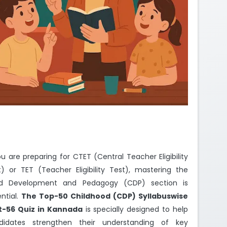
ou are preparing for CTET (Central Teacher Eligibility
t) or TET (Teacher Eligibility Test), mastering the
ld Development and Pedagogy (CDP) section is
ntial.
The Top-50 Childhood (CDP) Syllabuswise
t-56 Quiz in Kannada
is specially designed to help
didates strengthen their understanding of key