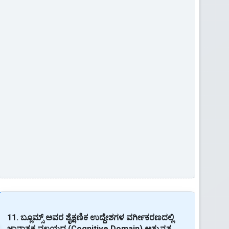
11. ಬ್ಲೂಮ್ಸ್ ಅವರ ಶೈಕ್ಷಣಿಕ ಉದ್ದೇಶಗಳ ವರ್ಗೀಕರಣದಲ್ಲಿ
ಜ್ಞಾನಾತ್ಮಕ ವಲಯದ (Cognitive Domain) ಅತ್ಯುನ್ನತ