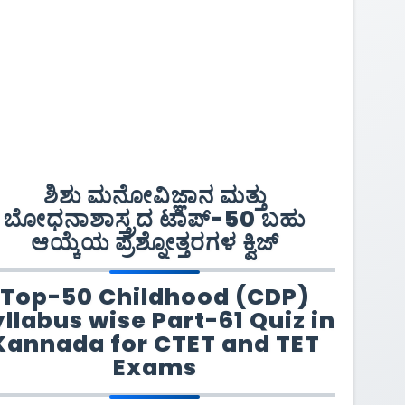
ಶಿಶು ಮನೋವಿಜ್ಞಾನ ಮತ್ತು
ಬೋಧನಾಶಾಸ್ತ್ರದ ಟಾಪ್-50 ಬಹು
ಆಯ್ಕೆಯ ಪ್ರಶ್ನೋತ್ತರಗಳ ಕ್ವಿಜ್
Top-50 Childhood (CDP)
llabus wise Part-61 Quiz in
Kannada for CTET and TET
Exams