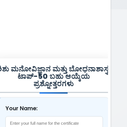
ಶಿಶು ಮನೋವಿಜ್ಞಾನ ಮತ್ತು ಬೋಧನಾಶಾಸ್ತ್ರ
ಟಾಪ್-50 ಬಹು ಆಯ್ಕೆಯ
ಪ್ರಶ್ನೋತ್ತರಗಳು
Your Name: