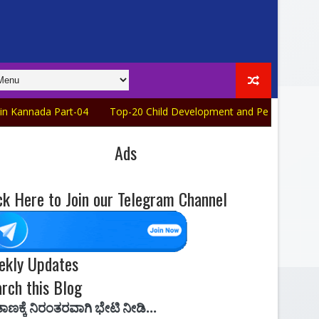
 Part-04
Top-20 Child Development and Pedagogy Quiz in Kanna
Ads
ck Here to Join our Telegram Channel
ekly Updates
rch this Blog
ಾಗಿ ಭೇಟಿ ನೀಡಿ...