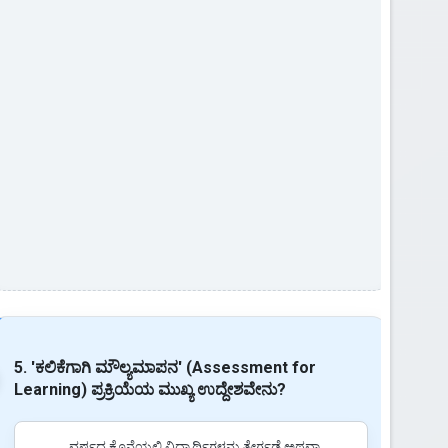
5. 'ಕಲಿಕೆಗಾಗಿ ಮೌಲ್ಯಮಾಪನ' (Assessment for
Learning) ಪ್ರಕ್ರಿಯೆಯ ಮುಖ್ಯ ಉದ್ದೇಶವೇನು?
ವರ್ಷದ ಕೊನೆಯಲ್ಲಿ ವಿದ್ಯಾರ್ಥಿಗಳನ್ನು ತೇರ್ಗಡೆ ಅಥವಾ