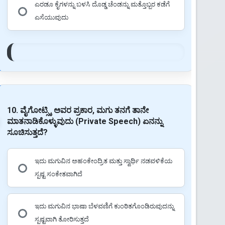
ಎರಡೂ ಕೈಗಳನ್ನು ಬಳಸಿ ದೊಡ್ಡ ಚೆಂಡನ್ನು ಮತ್ತೊಬ್ಬರ ಕಡೆಗೆ
ಎಸೆಯುವುದು
10. ವೈಗೋಟ್ಸ್ಕಿ ಅವರ ಪ್ರಕಾರ, ಮಗು ತನಗೆ ತಾನೇ
ಮಾತನಾಡಿಕೊಳ್ಳುವುದು (Private Speech) ಏನನ್ನು
ಸೂಚಿಸುತ್ತದೆ?
ಇದು ಮಗುವಿನ ಅಹಂಕೇಂದ್ರಿತ ಮತ್ತು ಸ್ವಾರ್ಥಿ ನಡವಳಿಕೆಯ
ಸ್ಪಷ್ಟ ಸಂಕೇತವಾಗಿದೆ
ಇದು ಮಗುವಿನ ಭಾಷಾ ಬೆಳವಣಿಗೆ ಕುಂಠಿತಗೊಂಡಿರುವುದನ್ನು
ಸ್ಪಷ್ಟವಾಗಿ ತೋರಿಸುತ್ತದೆ