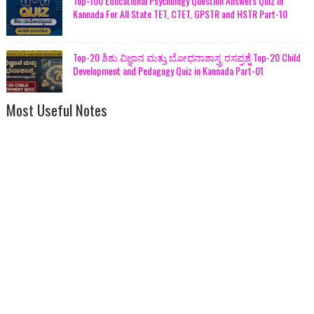
Top-100 Educational Psychology Question Answers Quiz in
Kannada For All State TET, CTET, GPSTR and HSTR Part-10
Top-20 ಶಿಶು ವಿಜ್ಞಾನ ಮತ್ತು ಬೋಧನಾಶಾಸ್ತ್ರ ರಸಪ್ರಶ್ನೆ Top-20 Child
Development and Pedagogy Quiz in Kannada Part-01
Most Useful Notes