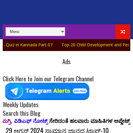
 Kannada Part-07
Top-20 Child Development and Pedagogy Quiz 
Ads
Click Here to Join our Telegram Channel
Weekly Updates
Search this Blog
್ ನೋಟ್ಸ್
ಸೇರಿದಂತೆ ಹಲವಾರು ಮಾಹಿತಿಗಳ ಅಪ್ಡೇಟ್ಸ್ ಪಡೆಯಲು ನಮ್
29 ಆಗಸ್ಟ್ 2024 ಸಾಮಾನ್ಯ ಜ್ಞಾನದ ಟಾಪ್-10