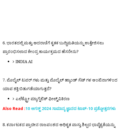
6. ಭಾರತದಲ್ಲಿ ಮತ್ತು ಅದರಾಚೆಗೆ ಕೃತಕ ಬುದ್ಧಿಮತಿಯನ್ನು ಉತ್ತೇಜಿಸಲು
ಪ್ರಾರಂಭಿಸಲಾದ ಕೇಂದ್ರ ಕಾರ್ಯಕ್ರಮದ ಹೆಸರೇನು?
INDIA AI
7. ಮೊಬೈಲ್ ಟವರ್ ಗಳು ಮತ್ತು ಮೊಬೈಲ್ ಹ್ಯಾಂಡ್ ಸೆಟ್ ಗಳ ಆಂಟಿನಾಗಳಿಂದ
ಯಾವ ಶಕ್ತಿ ಬಿಡುಗಡೆಯಾಗುತ್ತದೆ?
ಎಲೆಕ್ಟ್ರೋ ಮ್ಯಾಗ್ನೆಟಿಕ್ ಫೀಲ್ಡ್ ವಿಕಿರಣ
Also Read :
10 ಆಗಸ್ಟ್ 2024 ಸಾಮಾನ್ಯ ಜ್ಞಾನದ ಟಾಪ್-10 ಪ್ರಶ್ನೋತ್ತರಗಳು
8. ಕರ್ನಾಟಕದ ಪ್ರಾಚೀನ ರಾಜವಂಶದ ಅಧಿಕೃತ ವಾಸ್ತು ಶಿಲ್ಪದ ಭಾವೈಕ್ಯತೆಯನ್ನು