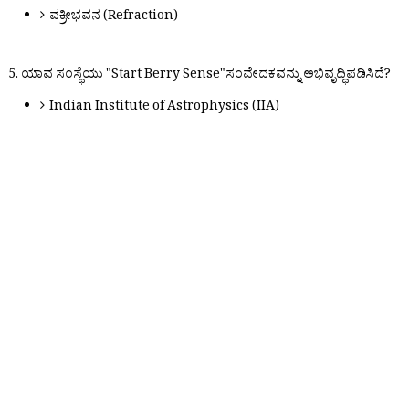
ವಕ್ರೀಭವನ (Refraction)
5. ಯಾವ ಸಂಸ್ಥೆಯು "Start Berry Sense"ಸಂವೇದಕವನ್ನು ಅಭಿವೃದ್ಧಿಪಡಿಸಿದೆ?
Indian Institute of Astrophysics (IIA)