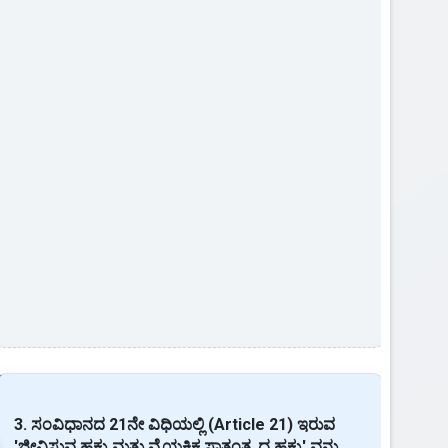
3. ಸಂವಿಧಾನದ 21ನೇ ವಿಧಿಯಲ್ಲಿ (Article 21) ಇರುವ
'ಜೀವಿಸುವ ಹಕ್ಕು ಮತ್ತು ವೈಯಕ್ತಿಕ ಸ್ವಾತಂತ್ರ್ಯದ ಹಕ್ಕು' ವನ್ನು