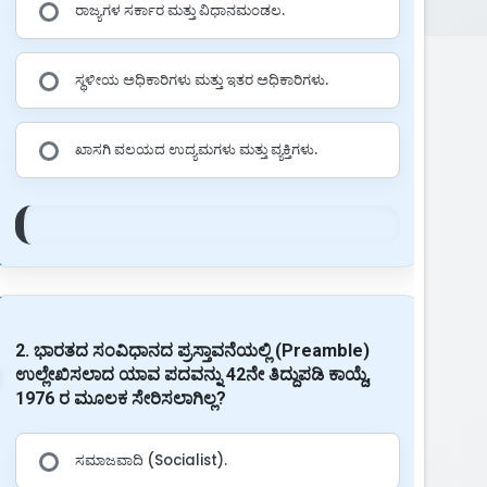
ರಾಜ್ಯಗಳ ಸರ್ಕಾರ ಮತ್ತು ವಿಧಾನಮಂಡಲ.
ಸ್ಥಳೀಯ ಅಧಿಕಾರಿಗಳು ಮತ್ತು ಇತರ ಅಧಿಕಾರಿಗಳು.
ಖಾಸಗಿ ವಲಯದ ಉದ್ಯಮಗಳು ಮತ್ತು ವ್ಯಕ್ತಿಗಳು.
2. ಭಾರತದ ಸಂವಿಧಾನದ ಪ್ರಸ್ತಾವನೆಯಲ್ಲಿ (Preamble)
ಉಲ್ಲೇಖಿಸಲಾದ ಯಾವ ಪದವನ್ನು 42ನೇ ತಿದ್ದುಪಡಿ ಕಾಯ್ದೆ,
1976 ರ ಮೂಲಕ ಸೇರಿಸಲಾಗಿಲ್ಲ?
ಸಮಾಜವಾದಿ (Socialist).