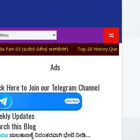
(ಇಂದಿನ ವಿಶೇಷ ಅಪ್‌ಡೇಟ್)
Top-20 History Question Answers Quiz in
Ads
ck Here to Join our Telegram Channel
ekly Updates
rch this Blog
ೆ ನಿರಂತರವಾಗಿ ಭೇಟಿ ನೀಡಿ...