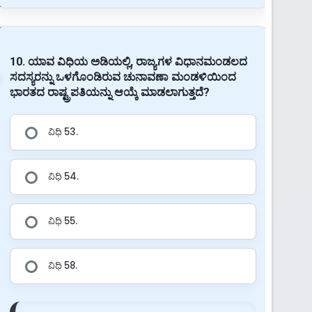
10. ಯಾವ ವಿಧಿಯ ಅಡಿಯಲ್ಲಿ, ರಾಜ್ಯಗಳ ವಿಧಾನಮಂಡಲದ
ಸದಸ್ಯರನ್ನು ಒಳಗೊಂಡಿರುವ ಚುನಾವಣಾ ಮಂಡಳಿಯಿಂದ
ಭಾರತದ ರಾಷ್ಟ್ರಪತಿಯನ್ನು ಆಯ್ಕೆ ಮಾಡಲಾಗುತ್ತದೆ?
ವಿಧಿ 53.
ವಿಧಿ 54.
ವಿಧಿ 55.
ವಿಧಿ 58.