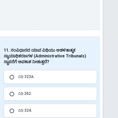
11. ಸಂವಿಧಾನದ ಯಾವ ವಿಧಿಯು ಆಡಳಿತಾತ್ಮಕ
ನ್ಯಾಯಾಧಿಕರಣಗಳ (Administrative Tribunals)
ಸ್ಥಾಪನೆಗೆ ಅವಕಾಶ ನೀಡುತ್ತದೆ?
ವಿಧಿ 323A.
ವಿಧಿ 262.
ವಿಧಿ 324.