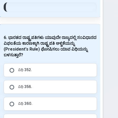
6. ಭಾರತದ ರಾಷ್ಟ್ರಪತಿಗಳು ಯಾವುದೇ ರಾಜ್ಯದಲ್ಲಿ ಸಂವಿಧಾನದ
ವಿಫಲತೆಯ ಕಾರಣಕ್ಕಾಗಿ ರಾಷ್ಟ್ರಪತಿ ಆಳ್ವಿಕೆಯನ್ನು
(President's Rule) ಘೋಷಿಸಲು ಯಾವ ವಿಧಿಯನ್ನು
ಬಳಸುತ್ತಾರೆ?
ವಿಧಿ 352.
ವಿಧಿ 356.
ವಿಧಿ 360.