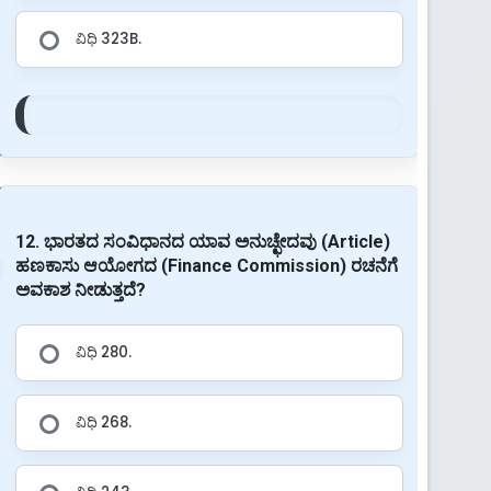
ವಿಧಿ 323B.
12. ಭಾರತದ ಸಂವಿಧಾನದ ಯಾವ ಅನುಚ್ಛೇದವು (Article)
ಹಣಕಾಸು ಆಯೋಗದ (Finance Commission) ರಚನೆಗೆ
ಅವಕಾಶ ನೀಡುತ್ತದೆ?
ವಿಧಿ 280.
ವಿಧಿ 268.