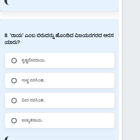
8. 'ರಾಯ' ಎಂಬ ಬಿರುದನ್ನು ಹೊಂದಿದ ವಿಜಯನಗರದ ಅರಸ
ಯಾರು?
ಕೃಷ್ಣದೇವರಾಯ.
ಸಾಳ್ವ ನರಸಿಂಹ.
ವೀರ ನರಸಿಂಹ.
ಅಚ್ಯುತರಾಯ.