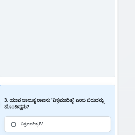
3. ಯಾವ ಚಾಲುಕ್ಯ ರಾಜನು 'ವಿಕ್ರಮಾದಿತ್ಯ' ಎಂಬ ಬಿರುದನ್ನು
ಹೊಂದಿದ್ದನು?
ವಿಕ್ರಮಾದಿತ್ಯ IV.