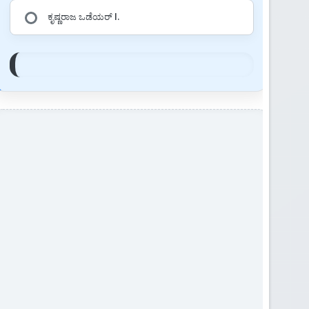
ಕೃಷ್ಣರಾಜ ಒಡೆಯರ್ I.