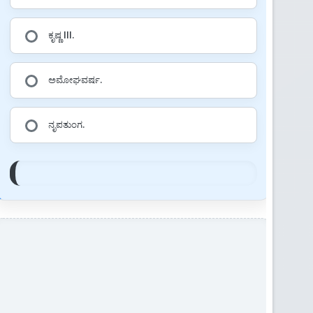
ಕೃಷ್ಣ III.
ಅಮೋಘವರ್ಷ.
ನೃಪತುಂಗ.