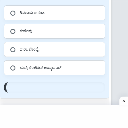
ಶಿವರಾಮ ಕಾರಂತ.
ಕುವೆಂಪು.
ದ.ರಾ. ಬೇಂದ್ರೆ.
ಮಾಸ್ತಿ ವೆಂಕಟೇಶ ಅಯ್ಯಂಗಾರ್.
16. ಕರ್ನಾಟಕದ 'ಮಾವಿನ ಹಣ್ಣಿನ ನಾಡು' ಎಂದು ಯಾವ
ಜಿಲ್ಲೆಯನ್ನು ಕರೆಯುತ್ತಾರೆ?