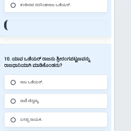
ಕಂಠೀರವ ನರಸಿಂಹರಾಜ ಒಡೆಯರ್.
10. ಯಾವ ಒಡೆಯರ್ ರಾಜನು ಶ್ರೀರಂಗಪಟ್ಟಣವನ್ನು
ರಾಜಧಾನಿಯಾಗಿ ಮಾಡಿಕೊಂಡನು?
ರಾಜ ಒಡೆಯರ್.
ರಾಣಿ ಚೆನ್ನಮ್ಮ.
ಬಸಪ್ಪ ನಾಯಕ.