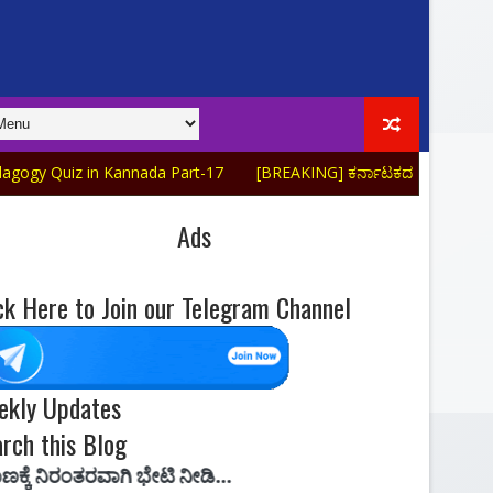
 in Kannada Part-17
[BREAKING] ಕರ್ನಾಟಕದ ಭೂಗೋಳಶಾಸ್ತ್ರ Top-20 K
Ads
ck Here to Join our Telegram Channel
ekly Updates
rch this Blog
ಗಿ ಭೇಟಿ ನೀಡಿ...