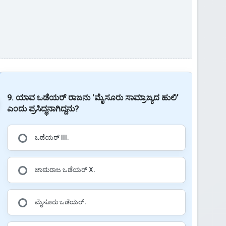
9. ಯಾವ ಒಡೆಯರ್ ರಾಜನು 'ಮೈಸೂರು ಸಾಮ್ರಾಜ್ಯದ ಹುಲಿ'
ಎಂದು ಪ್ರಸಿದ್ಧನಾಗಿದ್ದನು?
ಒಡೆಯರ್ III.
ಚಾಮರಾಜ ಒಡೆಯರ್ X.
ಮೈಸೂರು ಒಡೆಯರ್.