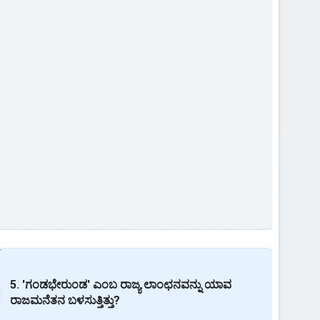
5. 'ಗಂಡಭೇರುಂಡ' ಎಂಬ ರಾಜ್ಯ ಲಾಂಛನವನ್ನು ಯಾವ
ರಾಜಮನೆತನ ಬಳಸುತ್ತಿತ್ತು?