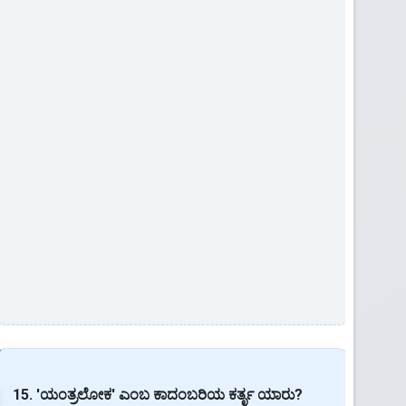
15. 'ಯಂತ್ರಲೋಕ' ಎಂಬ ಕಾದಂಬರಿಯ ಕರ್ತೃ ಯಾರು?