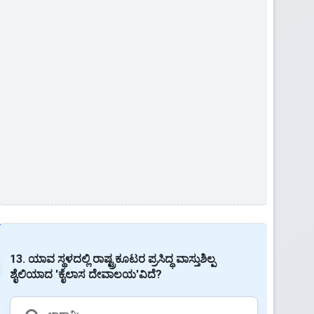
13. ಯಾವ ಸ್ಥಳದಲ್ಲಿ ರಾಷ್ಟ್ರಕೂಟರ ಪ್ರಸಿದ್ಧ ವಾಸ್ತುಶಿಲ್ಪ
ಶೈಲಿಯಾದ 'ಕೈಲಾಸ ದೇವಾಲಯ'ವಿದೆ?