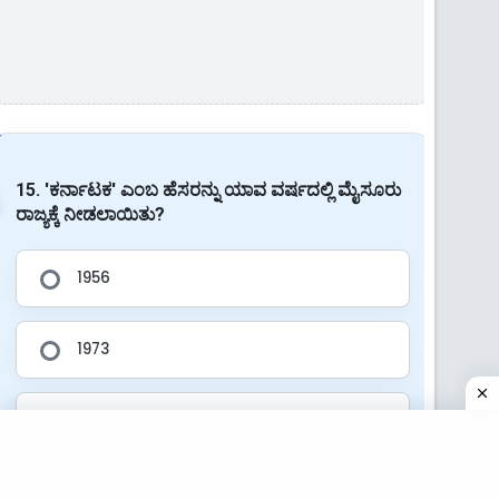
15. 'ಕರ್ನಾಟಕ' ಎಂಬ ಹೆಸರನ್ನು ಯಾವ ವರ್ಷದಲ್ಲಿ ಮೈಸೂರು
ರಾಜ್ಯಕ್ಕೆ ನೀಡಲಾಯಿತು?
1956
1973
1971
1965