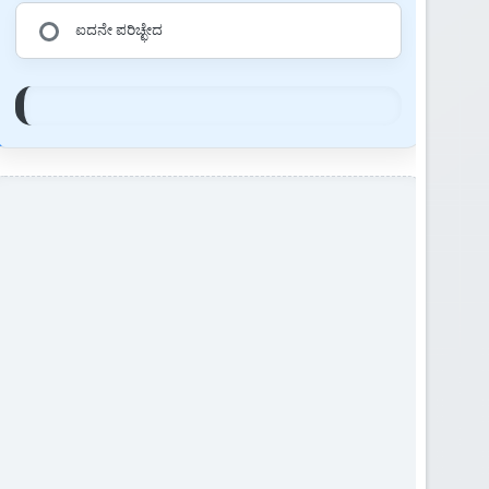
ಐದನೇ ಪರಿಚ್ಛೇದ