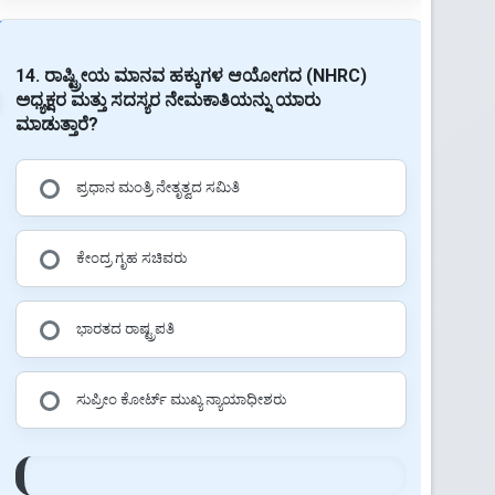
14. ರಾಷ್ಟ್ರೀಯ ಮಾನವ ಹಕ್ಕುಗಳ ಆಯೋಗದ (NHRC)
ಅಧ್ಯಕ್ಷರ ಮತ್ತು ಸದಸ್ಯರ ನೇಮಕಾತಿಯನ್ನು ಯಾರು
ಮಾಡುತ್ತಾರೆ?
ಪ್ರಧಾನ ಮಂತ್ರಿ ನೇತೃತ್ವದ ಸಮಿತಿ
ಕೇಂದ್ರ ಗೃಹ ಸಚಿವರು
ಭಾರತದ ರಾಷ್ಟ್ರಪತಿ
ಸುಪ್ರೀಂ ಕೋರ್ಟ್ ಮುಖ್ಯ ನ್ಯಾಯಾಧೀಶರು