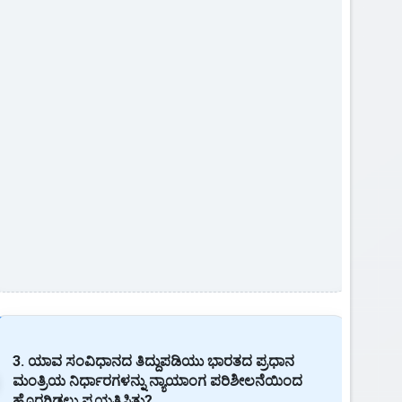
3. ಯಾವ ಸಂವಿಧಾನದ ತಿದ್ದುಪಡಿಯು ಭಾರತದ ಪ್ರಧಾನ
ಮಂತ್ರಿಯ ನಿರ್ಧಾರಗಳನ್ನು ನ್ಯಾಯಾಂಗ ಪರಿಶೀಲನೆಯಿಂದ
ಹೊರಗಿಡಲು ಪ್ರಯತ್ನಿಸಿತು?