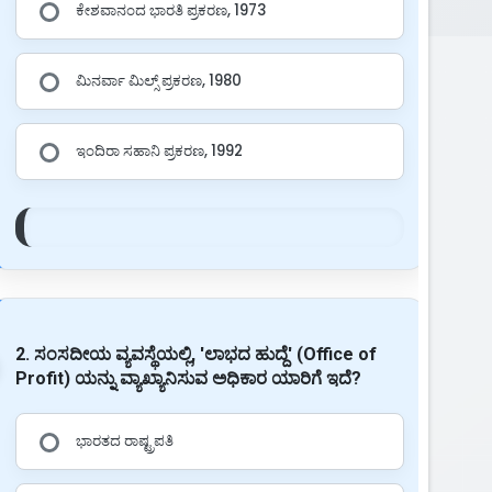
ಕೇಶವಾನಂದ ಭಾರತಿ ಪ್ರಕರಣ, 1973
ಮಿನರ್ವಾ ಮಿಲ್ಸ್ ಪ್ರಕರಣ, 1980
ಇಂದಿರಾ ಸಹಾನಿ ಪ್ರಕರಣ, 1992
2. ಸಂಸದೀಯ ವ್ಯವಸ್ಥೆಯಲ್ಲಿ, 'ಲಾಭದ ಹುದ್ದೆ' (Office of
Profit) ಯನ್ನು ವ್ಯಾಖ್ಯಾನಿಸುವ ಅಧಿಕಾರ ಯಾರಿಗೆ ಇದೆ?
ಭಾರತದ ರಾಷ್ಟ್ರಪತಿ