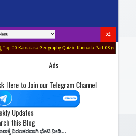
nataka Geography Quiz in Kannada Part-03 (ಇಂದಿನ ವಿಶೇಷ ಅಪ್‌ಡೇಟ್)
Ads
ck Here to Join our Telegram Channel
ekly Updates
rch this Blog
ಿ ಭೇಟಿ ನೀಡಿ...