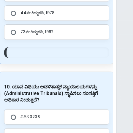
44ನೇ ತಿದ್ದುಪಡಿ, 1978
73ನೇ ತಿದ್ದುಪಡಿ, 1992
10. ಯಾವ ವಿಧಿಯು ಆಡಳಿತಾತ್ಮಕ ನ್ಯಾಯಾಲಯಗಳನ್ನು
(Administrative Tribunals) ಸ್ಥಾಪಿಸಲು ಸಂಸತ್ತಿಗೆ
ಅಧಿಕಾರ ನೀಡುತ್ತದೆ?
ವಿಧಿಗೆ 323B