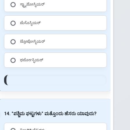
ಸ್ಟ್ರ್ಯಾಟೋಸ್ಫಿಯರ್
ಮೆಸೊಸ್ಫಿಯರ್
ಟ್ರೋಪೋಸ್ಫಿಯರ್
ಥರ್ಮೋಸ್ಫಿಯರ್
14. "ಪಶ್ಚಿಮ ಘಟ್ಟಗಳು" ಮತ್ತೊಂದು ಹೆಸರು ಯಾವುದು?