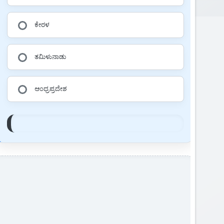
ಕೇರಳ
ತಮಿಳುನಾಡು
ಆಂಧ್ರಪ್ರದೇಶ