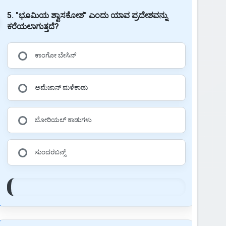
5. "ಭೂಮಿಯ ಶ್ವಾಸಕೋಶ" ಎಂದು ಯಾವ ಪ್ರದೇಶವನ್ನು
ಕರೆಯಲಾಗುತ್ತದೆ?
ಕಾಂಗೋ ಬೇಸಿನ್
ಅಮೆಜಾನ್ ಮಳೆಕಾಡು
ಬೋರಿಯಲ್ ಕಾಡುಗಳು
ಸುಂದರಬನ್ಸ್