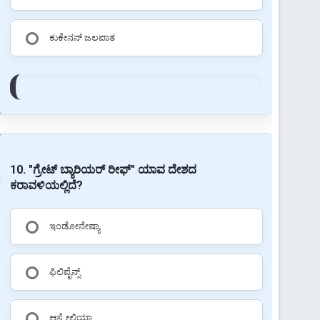
ಕುಕೇನನ್ ಜಲಪಾತ
10. "ಗ್ರೇಟ್ ಬ್ಯಾರಿಯರ್ ರೀಫ್" ಯಾವ ದೇಶದ
ಕರಾವಳಿಯಲ್ಲಿದೆ?
ಇಂಡೋನೇಷ್ಯಾ
ಫಿಲಿಪೈನ್ಸ್
ಆಸ್ಟ್ರೇಲಿಯಾ