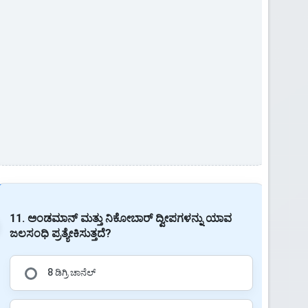
11. ಅಂಡಮಾನ್ ಮತ್ತು ನಿಕೋಬಾರ್ ದ್ವೀಪಗಳನ್ನು ಯಾವ
ಜಲಸಂಧಿ ಪ್ರತ್ಯೇಕಿಸುತ್ತದೆ?
8 ಡಿಗ್ರಿ ಚಾನೆಲ್