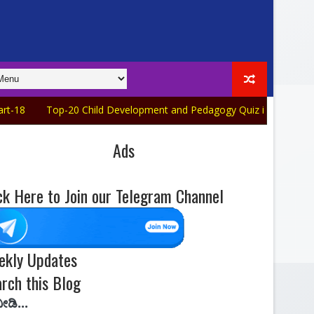
Top-20 Child Development and Pedagogy Quiz in Kannada Part-17
Ads
ck Here to Join our Telegram Channel
ekly Updates
rch this Blog
Edutube 