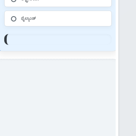
ಥೈಲ್ಯಾಂಡ್