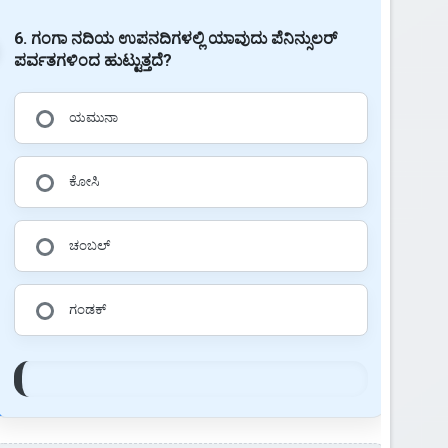
6. ಗಂಗಾ ನದಿಯ ಉಪನದಿಗಳಲ್ಲಿ ಯಾವುದು ಪೆನಿನ್ಸುಲರ್
ಪರ್ವತಗಳಿಂದ ಹುಟ್ಟುತ್ತದೆ?
ಯಮುನಾ
ಕೋಸಿ
ಚಂಬಲ್
ಗಂಡಕ್