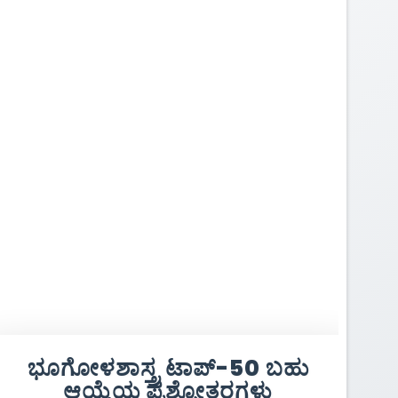
ಭೂಗೋಳಶಾಸ್ತ್ರ ಟಾಪ್-50 ಬಹು
ಆಯ್ಕೆಯ ಪ್ರಶ್ನೋತ್ತರಗಳು