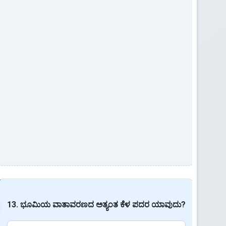
13. ಭೂಮಿಯ ವಾತಾವರಣದ ಅತ್ಯಂತ ಕೆಳ ಪದರ ಯಾವುದು?