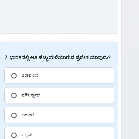
7. ಭಾರತದಲ್ಲಿ ಅತಿ ಹೆಚ್ಚು ಮಳೆಯಾಗುವ ಪ್ರದೇಶ ಯಾವುದು?
ಚಿರಾಪುಂಜಿ
ಮೌಸಿನ್ರಾಮ್
ಅಗುಂಬೆ
ಪಸ್ರಮ