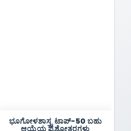
ಭೂಗೋಳಶಾಸ್ತ್ರ ಟಾಪ್-50 ಬಹು
ಆಯ್ಕೆಯ ಪ್ರಶ್ನೋತ್ತರಗಳು