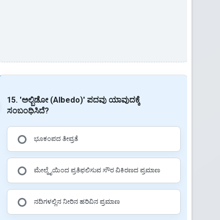
15. 'ಅಲ್ಬಿಡೋ (Albedo)' ಪದವು ಯಾವುದಕ್ಕೆ
ಸಂಬಂಧಿಸಿದೆ?
ಭೂಕಂಪದ ತೀವ್ರತೆ
ಮೇಲ್ಮೈಯಿಂದ ಪ್ರತಿಫಲಿಸುವ ಸೌರ ವಿಕಿರಣದ ಪ್ರಮಾಣ
ನದಿಗಳಲ್ಲಿನ ನೀರಿನ ಹರಿವಿನ ಪ್ರಮಾಣ