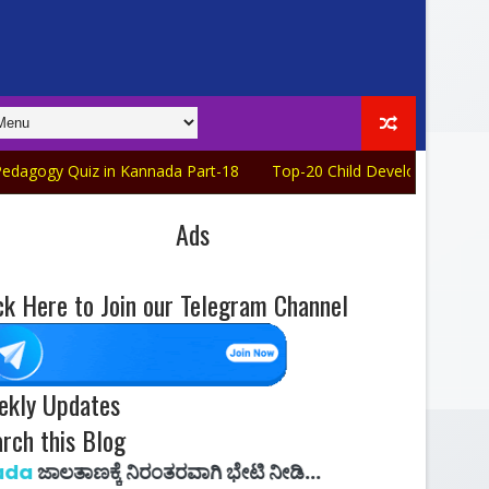
iz in Kannada Part-18
Top-20 Child Development and Pedagogy 
Ads
ck Here to Join our Telegram Channel
ekly Updates
rch this Blog
ೆ ನಿರಂತರವಾಗಿ ಭೇಟಿ ನೀಡಿ...