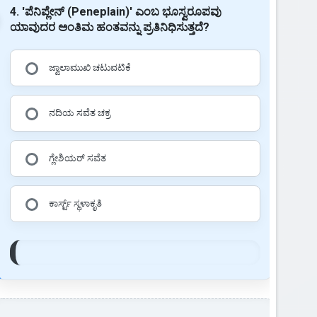
4. 'ಪೆನಿಪ್ಲೇನ್ (Peneplain)' ಎಂಬ ಭೂಸ್ವರೂಪವು
ಯಾವುದರ ಅಂತಿಮ ಹಂತವನ್ನು ಪ್ರತಿನಿಧಿಸುತ್ತದೆ?
ಜ್ವಾಲಾಮುಖಿ ಚಟುವಟಿಕೆ
ನದಿಯ ಸವೆತ ಚಕ್ರ
ಗ್ಲೇಶಿಯರ್ ಸವೆತ
ಕಾರ್ಸ್ಟ್ ಸ್ಥಳಾಕೃತಿ