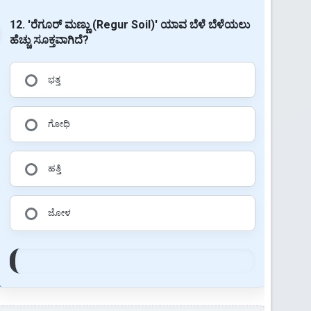
12. 'ರೆಗೂರ್ ಮಣ್ಣು (Regur Soil)' ಯಾವ ಬೆಳೆ ಬೆಳೆಯಲು
ಹೆಚ್ಚು ಸೂಕ್ತವಾಗಿದೆ?
ಭತ್ತ
ಗೋಧಿ
ಹತ್ತಿ
ಜೋಳ