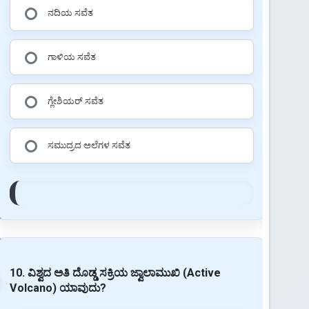
ನದಿಯ ಸವೆತ
ಗಾಳಿಯ ಸವೆತ
ಗ್ಲೇಶಿಯರ್ ಸವೆತ
ಸಮುದ್ರದ ಅಲೆಗಳ ಸವೆತ
10. ವಿಶ್ವದ ಅತಿ ದೊಡ್ಡ ಸಕ್ರಿಯ ಜ್ವಾಲಾಮುಖಿ (Active
Volcano) ಯಾವುದು?