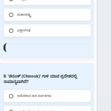
ಮಹಾರಾಷ್ಟ್ರ
ಛತ್ತೀಸ್‌ಗಢ
8. 'ಚಿನೂಕ್ (Chinook)' ಗಾಳಿ ಯಾವ ಪ್ರದೇಶದಲ್ಲಿ
ಸಾಮಾನ್ಯವಾಗಿದೆ?
ಅಮೆರಿಕಾದ ರಾಕಿ ಪರ್ವತಗಳು