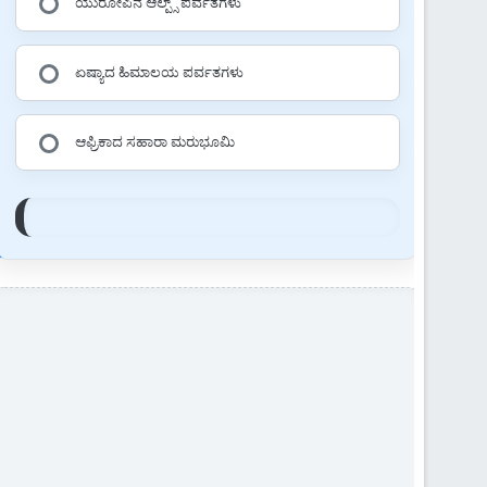
ಯುರೋಪಿನ ಆಲ್ಪ್ಸ್ ಪರ್ವತಗಳು
ಏಷ್ಯಾದ ಹಿಮಾಲಯ ಪರ್ವತಗಳು
ಆಫ್ರಿಕಾದ ಸಹಾರಾ ಮರುಭೂಮಿ