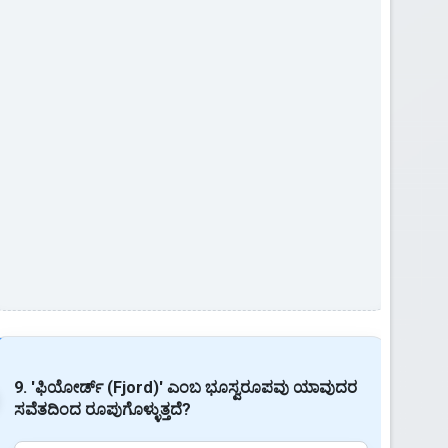
9. 'ಫಿಯೋರ್ಡ್ (Fjord)' ಎಂಬ ಭೂಸ್ವರೂಪವು ಯಾವುದರ
ಸವೆತದಿಂದ ರೂಪುಗೊಳ್ಳುತ್ತದೆ?