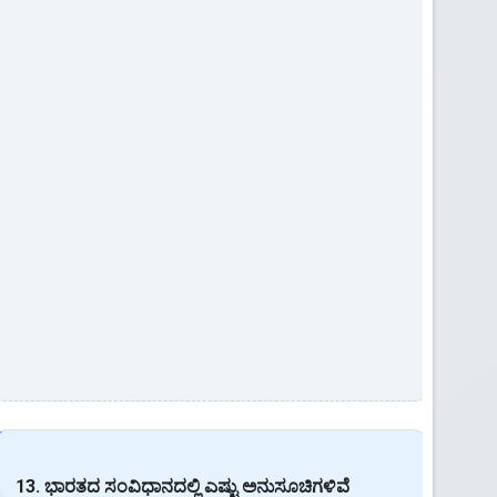
13. ಭಾರತದ ಸಂವಿಧಾನದಲ್ಲಿ ಎಷ್ಟು ಅನುಸೂಚಿಗಳಿವೆ