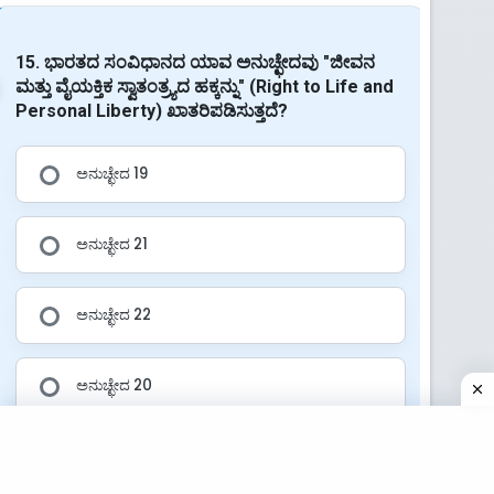
15. ಭಾರತದ ಸಂವಿಧಾನದ ಯಾವ ಅನುಚ್ಛೇದವು "ಜೀವನ
ಮತ್ತು ವೈಯಕ್ತಿಕ ಸ್ವಾತಂತ್ರ್ಯದ ಹಕ್ಕನ್ನು" (Right to Life and
Personal Liberty) ಖಾತರಿಪಡಿಸುತ್ತದೆ?
ಅನುಚ್ಛೇದ 19
ಅನುಚ್ಛೇದ 21
ಅನುಚ್ಛೇದ 22
ಅನುಚ್ಛೇದ 20