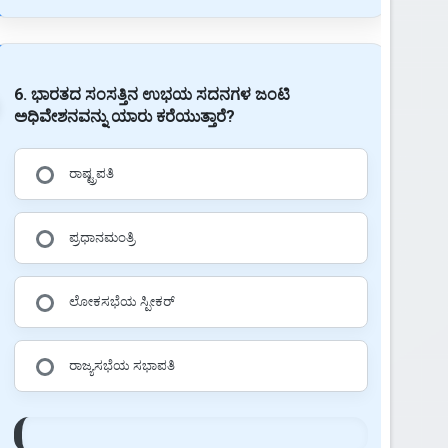
6. ಭಾರತದ ಸಂಸತ್ತಿನ ಉಭಯ ಸದನಗಳ ಜಂಟಿ
ಅಧಿವೇಶನವನ್ನು ಯಾರು ಕರೆಯುತ್ತಾರೆ?
ರಾಷ್ಟ್ರಪತಿ
ಪ್ರಧಾನಮಂತ್ರಿ
ಲೋಕಸಭೆಯ ಸ್ಪೀಕರ್
ರಾಜ್ಯಸಭೆಯ ಸಭಾಪತಿ