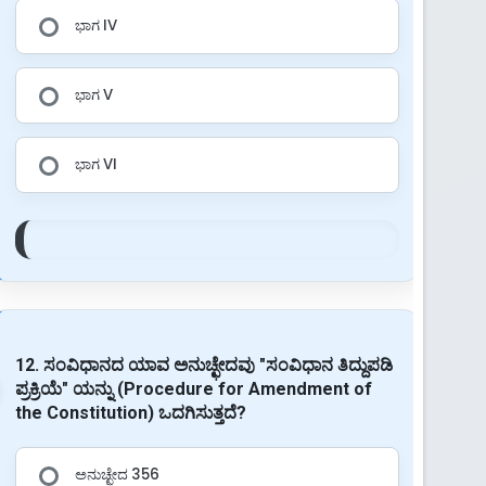
ಭಾಗ IV
ಭಾಗ V
ಭಾಗ VI
12. ಸಂವಿಧಾನದ ಯಾವ ಅನುಚ್ಛೇದವು "ಸಂವಿಧಾನ ತಿದ್ದುಪಡಿ
ಪ್ರಕ್ರಿಯೆ" ಯನ್ನು (Procedure for Amendment of
the Constitution) ಒದಗಿಸುತ್ತದೆ?
ಅನುಚ್ಛೇದ 356