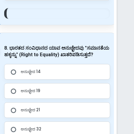
8. ಭಾರತದ ಸಂವಿಧಾನದ ಯಾವ ಅನುಚ್ಛೇದವು "ಸಮಾನತೆಯ
ಹಕ್ಕನ್ನು" (Right to Equality) ಖಾತರಿಪಡಿಸುತ್ತದೆ?
ಅನುಚ್ಛೇದ 14
ಅನುಚ್ಛೇದ 19
ಅನುಚ್ಛೇದ 21
ಅನುಚ್ಛೇದ 32