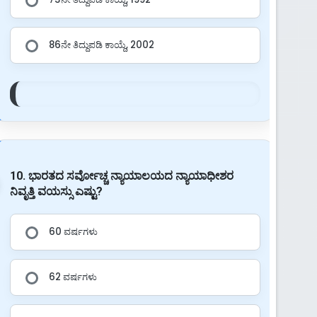
86ನೇ ತಿದ್ದುಪಡಿ ಕಾಯ್ದೆ, 2002
10. ಭಾರತದ ಸರ್ವೋಚ್ಚ ನ್ಯಾಯಾಲಯದ ನ್ಯಾಯಾಧೀಶರ
ನಿವೃತ್ತಿ ವಯಸ್ಸು ಎಷ್ಟು?
60 ವರ್ಷಗಳು
62 ವರ್ಷಗಳು