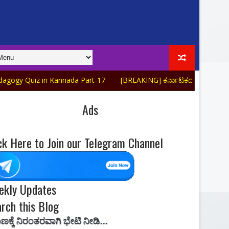
 in Kannada Part-17
[BREAKING] ಕರ್ನಾಟಕದ ಭೂಗೋಳಶಾಸ್ತ್ರ Top-20 K
Ads
ck Here to Join our Telegram Channel
ekly Updates
rch this Blog
ಗಿ ಭೇಟಿ ನೀಡಿ...