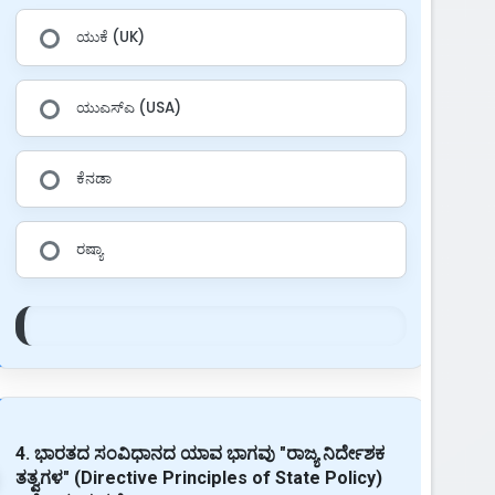
ಯುಕೆ (UK)
ಯುಎಸ್ಎ (USA)
ಕೆನಡಾ
ರಷ್ಯಾ
4. ಭಾರತದ ಸಂವಿಧಾನದ ಯಾವ ಭಾಗವು "ರಾಜ್ಯ ನಿರ್ದೇಶಕ
ತತ್ವಗಳ" (Directive Principles of State Policy)