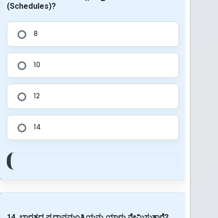
(Schedules)?
8
10
12
14
14. ಭಾರತದ ಪ್ರಧಾನಮಂತ್ರಿಯನ್ನು ಯಾರು ನೇಮಿಸುತ್ತಾರೆ?