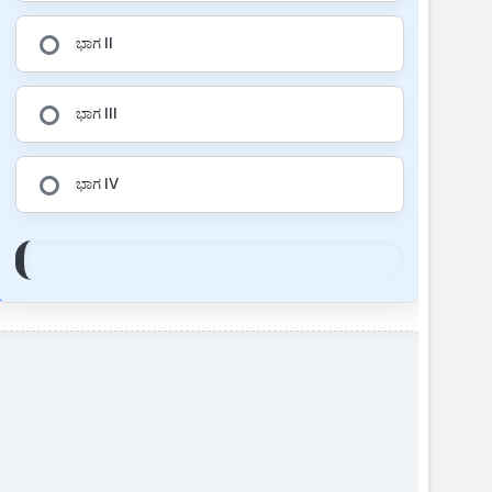
ಭಾಗ II
ಭಾಗ III
ಭಾಗ IV