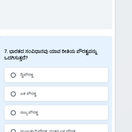
7. ಭಾರತದ ಸಂವಿಧಾನವು ಯಾವ ರೀತಿಯ ಪೌರತ್ವವನ್ನು
ಒದಗಿಸುತ್ತದೆ?
ದ್ವಿಪೌರತ್ವ
ಏಕ ಪೌರತ್ವ
ರಾಜ್ಯ ಪೌರತ್ವ
ಮೂಲತಃ ದ್ವಿಪೌರತ್ವ, ನಂತರ ಏಕ ಪೌರತ್ವ