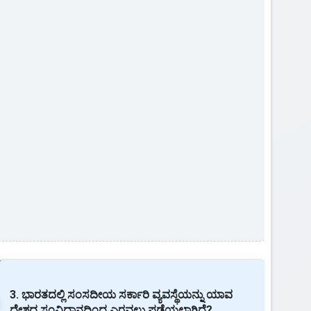
3. ಭಾರತದಲ್ಲಿ ಸಂಸದೀಯ ಸರ್ಕಾರಿ ವ್ಯವಸ್ಥೆಯನ್ನು ಯಾವ
ದೇಶದ ಸಂವಿಧಾನದಿಂದ ಎರವಲು ಪಡೆಯಲಾಗಿದೆ?