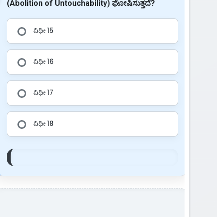
(Abolition of Untouchability) ಘೋಷಿಸುತ್ತದೆ?
ವಿಧೀ 15
ವಿಧೀ 16
ವಿಧೀ 17
ವಿಧೀ 18