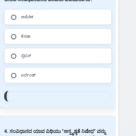
ಅಮೆರಿಕ
ಕೆನಡಾ
ಬ್ರಿಟನ್
ಐರ್ಲೆಂಡ್
4. ಸಂವಿಧಾನದ ಯಾವ ವಿಧಿಯು "ಅಸ್ಪೃಶ್ಯತೆ ನಿಷೇಧ" ವನ್ನು