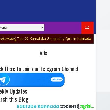
Top-20 Karnataka Geography Quiz in Kannada Part-03 (ಇಂದಿನ ವಿಶೇಷ ಅ
Ads
ck Here to Join our Telegram Channel
ekly Updates
rch this Blog
utube Kannada
ಜಾಲತಾಣಕ್ಕೆ
ಸ್ವಾಗತ…!!
ಉದ್ಯೋಗಗಳ ಮಾಹಿತಿ