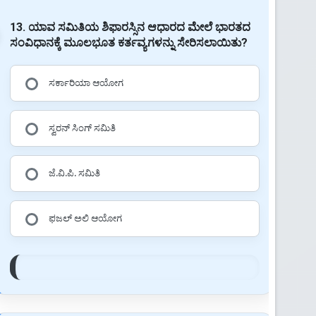
13. ಯಾವ ಸಮಿತಿಯ ಶಿಫಾರಸ್ಸಿನ ಆಧಾರದ ಮೇಲೆ ಭಾರತದ
ಸಂವಿಧಾನಕ್ಕೆ ಮೂಲಭೂತ ಕರ್ತವ್ಯಗಳನ್ನು ಸೇರಿಸಲಾಯಿತು?
ಸರ್ಕಾರಿಯಾ ಆಯೋಗ
ಸ್ವರನ್ ಸಿಂಗ್ ಸಮಿತಿ
ಜೆ.ವಿ.ಪಿ. ಸಮಿತಿ
ಫಜಲ್ ಅಲಿ ಆಯೋಗ