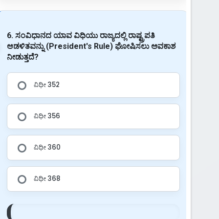
6. ಸಂವಿಧಾನದ ಯಾವ ವಿಧಿಯು ರಾಜ್ಯದಲ್ಲಿ ರಾಷ್ಟ್ರಪತಿ
ಆಡಳಿತವನ್ನು (President's Rule) ಘೋಷಿಸಲು ಅವಕಾಶ
ನೀಡುತ್ತದೆ?
ವಿಧೀ 352
ವಿಧೀ 356
ವಿಧೀ 360
ವಿಧೀ 368