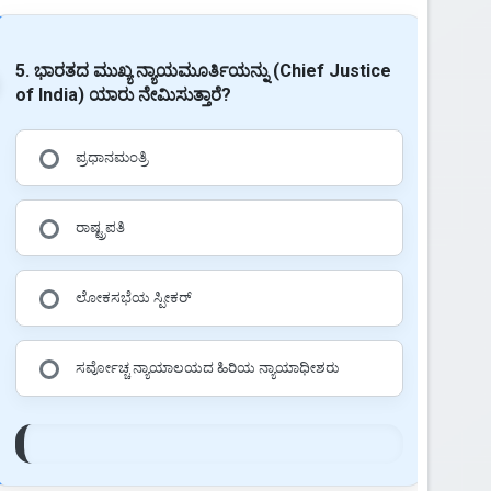
5. ಭಾರತದ ಮುಖ್ಯ ನ್ಯಾಯಮೂರ್ತಿಯನ್ನು (Chief Justice
of India) ಯಾರು ನೇಮಿಸುತ್ತಾರೆ?
ಪ್ರಧಾನಮಂತ್ರಿ
ರಾಷ್ಟ್ರಪತಿ
ಲೋಕಸಭೆಯ ಸ್ಪೀಕರ್
ಸರ್ವೋಚ್ಚ ನ್ಯಾಯಾಲಯದ ಹಿರಿಯ ನ್ಯಾಯಾಧೀಶರು